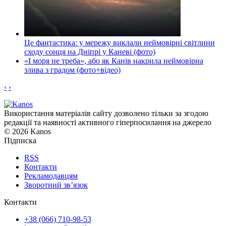
Це фантастика: у мережу виклали неймовірні світлини
сходу сонця на Дніпрі у Каневі (фото)
«І моря не треба», або як Канів накрила неймовірна
злива з градом (фото+відео)
‹
›
Використання матеріалів сайту дозволено тільки за згодою
редакції та наявності активного гіперпосилання на джерело
© 2026 Kanos
Підписка
RSS
Контакти
Рекламодавцям
Зворотний зв’язок
Контакти
+38 (066) 710-98-53