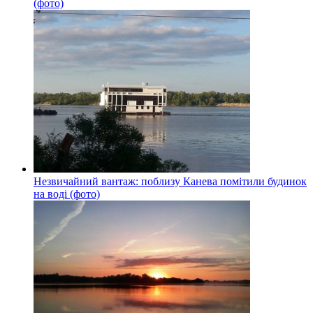
(фото)
Незвичайний вантаж: поблизу Канева помітили будинок
на воді (фото)