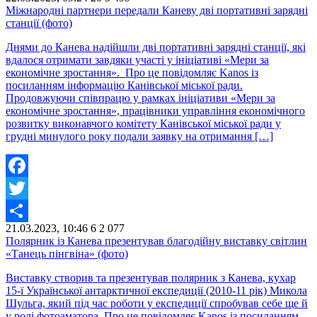
Share
Міжнародні партнери передали Каневу дві портативні зарядні
станції (фото)
Днями до Канева надійшли дві портативні зарядні станції, які
вдалося отримати завдяки участі у ініціативі «Мери за
економічне зростання». Про це повідомляє Kanos із
посиланням інформацію Канівської міської ради.
Продовжуючи співпрацю у рамках ініціативи «Мери за
економічне зростання», працівники управління економічного
розвитку виконавчого комітету Канівської міської ради у
грудні минулого року подали заявку на отримання […]
Facebook
Twitter
21.03.2023, 10:46
6
2 077
Share
Полярник із Канева презентував благодійну виставку світлин
«Танець пінгвіна» (фото)
Виставку створив та презентував полярник з Канева, кухар
15-ї Української антарктичної експедиції (2010-11 рік) Микола
Шульга, який під час роботи у експедиції спробував себе ще й
у ролі фотоаматора. Про це повідомляє Kanos із посиланням