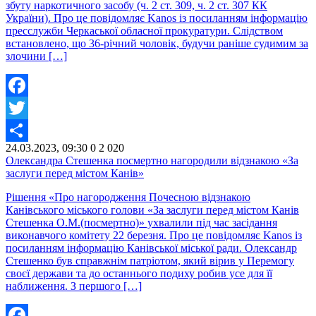
збуту наркотичного засобу (ч. 2 ст. 309, ч. 2 ст. 307 КК
України). Про це повідомляє Kanos із посиланням інформацію
пресслужби Черкаської обласної прокуратури. Слідством
встановлено, що 36-річний чоловік, будучи раніше судимим за
злочини […]
Facebook
Twitter
24.03.2023, 09:30
0
2 020
Share
Олександра Стешенка посмертно нагородили відзнакою «За
заслуги перед містом Канів»
Рішення «Про нагородження Почесною відзнакою
Канівського міського голови «За заслуги перед містом Канів
Стешенка О.М.(посмертно)» ухвалили під час засідання
виконавчого комітету 22 березня. Про це повідомляє Kanos із
посиланням інформацію Канівської міської ради. Олександр
Стешенко був справжнім патріотом, який вірив у Перемогу
своєї держави та до останнього подиху робив усе для її
наближення. З першого […]