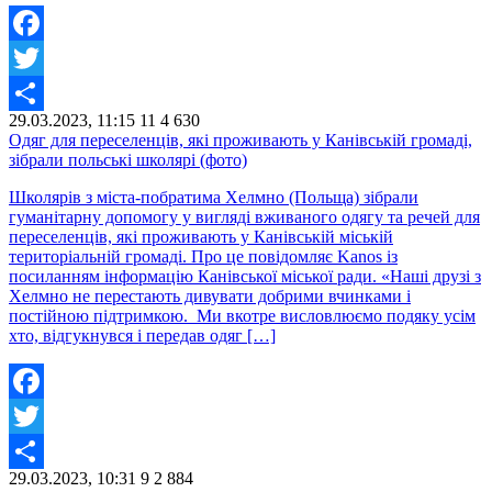
Facebook
Twitter
29.03.2023, 11:15
11
4 630
Share
Одяг для переселенців, які проживають у Канівській громаді,
зібрали польські школярі (фото)
Школярів з міста-побратима Хелмно (Польща) зібрали
гуманітарну допомогу у вигляді вживаного одягу та речей для
переселенців, які проживають у Канівській міській
територіальній громаді. Про це повідомляє Kanos із
посиланням інформацію Канівської міської ради. «Наші друзі з
Хелмно не перестають дивувати добрими вчинками і
постійною підтримкою. Ми вкотре висловлюємо подяку усім
хто, відгукнувся і передав одяг […]
Facebook
Twitter
29.03.2023, 10:31
9
2 884
Share