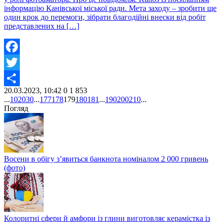
інформацію Канівської міської ради. Мета заходу – зробити ще
один крок до перемоги, зібрати благодійні внески від робіт
представлених на […]
Facebook
Twitter
20.03.2023, 10:42
0
1 853
Share
...
10
20
30
...
177
178
179
180
181
...
190
200
210
...
Погляд
Восени в обігу з’явиться банкнота номіналом 2 000 гривень
(фото)
Колоритні сфери й амфори із глини виготовляє керамістка із