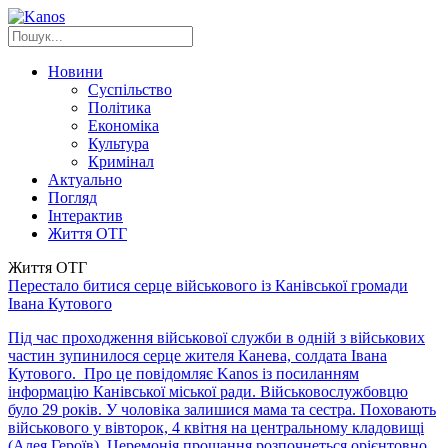
Новини
Суспільство
Політика
Економіка
Культура
Кримінал
Актуально
Погляд
Інтерактив
Життя ОТГ
Життя ОТГ
Перестало битися серце військового із Канівської громади
Івана Кутового
Під час проходження військової служби в одній з військових
частин зупинилося серце жителя Канева, солдата Івана
Кутового. Про це повідомляє Kanos із посиланням
інформацію Канівської міської ради. Військовослужбовцю
було 29 років. У чоловіка залишися мама та сестра. Поховають
військового у вівторок, 4 квітня на центральному кладовищі
(Алея Героїв). Церемонія прощання розпочнеться орієнтовно