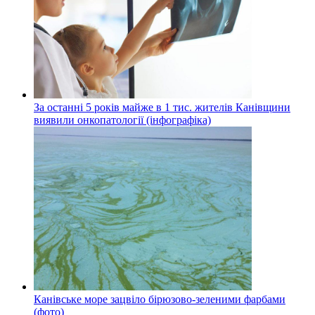
За останні 5 років майже в 1 тис. жителів Канівщини
виявили онкопатології (інфографіка)
Канівське море зацвіло бірюзово-зеленими фарбами
(фото)