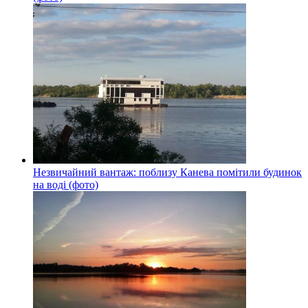
Незвичайний вантаж: поблизу Канева помітили будинок
на воді (фото)