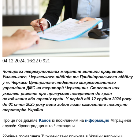
04.12.2024, 16:22
0
921
Чотирьох неврегульованих мігрантів виявили працівники
Уманського, Черкаського відділів та Придніпровського відділу
у м. Черкаси Центрально-південного міжрегіонального
управління ДМС на території Черкащини. Стосовно них
ухвалені рішення про примусове повернення до країн
походження або третіх країн. У період від 12 грудня 2024 року
до 01 січня 2025 року вони зобов’язані самостійно покинути
територію України.
Про це повідомляє
Kanos
із посиланням на
інформацію
Міграційної
служби Кіровоградщини та Черкащини.
22-річна громадянка Туркменістану прибула в Україну наприкінці