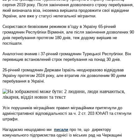
серпня 2019 року. Після закінчення дозволеного строку перебування,
який визначала віза, іноземка вирішила продовжити свої відвідини
України, але вже у статусі нелегальної мігрантки.
Скористався безвізовим режимом в’їзду в Україну 65-річний
громадянин Республіки Вірменія, але після закінчення дозволених 90
днів перебування протягом 180 днів, теж додому вирішив не
поспішати.
Аналогічно вчинив і 37-річний громадянин Турецької Республіки. Він
перевищив встановлений строк перебування на понад 30 днів.
26-річний громадянин Держави Ізраїль неодноразово відвідував
Україну протягом 2024 року, але втратив лік дозволеним 90 дням
перебування в Україні.
Усіх порушників міграційних правил міграційники притягнули до
адміністративної відповідальності за ч. 2 ст. 203 КУпАП та стягнули
штрафи.
Нагадаємо нещодавно ми
писали
про те, що директору
комунального підприємства однієї із міських рад на Черкащині