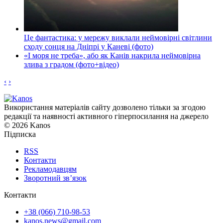
Це фантастика: у мережу виклали неймовірні світлини
сходу сонця на Дніпрі у Каневі (фото)
«І моря не треба», або як Канів накрила неймовірна
злива з градом (фото+відео)
‹
›
Використання матеріалів сайту дозволено тільки за згодою
редакції та наявності активного гіперпосилання на джерело
© 2026 Kanos
Підписка
RSS
Контакти
Рекламодавцям
Зворотний зв’язок
Контакти
+38 (066) 710-98-53
kanos.news@gmail.com