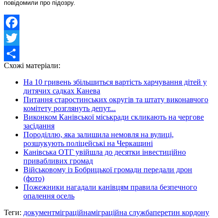
повідомили про підозру.
Facebook
Twitter
Схожі матеріали:
Share
На 10 гривень збільшиться вартість харчування дітей у
дитячих садках Канева
Питання старостинських округів та штату виконавчого
комітету розглянуть депут...
Виконком Канівської міськради скликають на чергове
засідання
Породіллю, яка залишила немовля на вулиці,
розшукують поліцейські на Черкащині
Канівська ОТГ увійшла до десятки інвестиційно
привабливих громад
Військовому із Бобрицької громади передали дрон
(фото)
Пожежники нагадали канівцям правила безпечного
опалення осель
Теги:
документ
міграційна
міграційна служба
перетин кордону