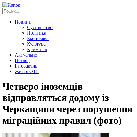
Новини
Суспільство
Політика
Економіка
Культура
Кримінал
Актуально
Погляд
Інтерактив
Життя ОТГ
Четверо іноземців
відправляться додому із
Черкащини через порушення
міграційних правил (фото)