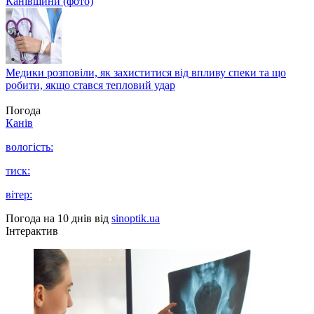
Канівщини (фото)
Медики розповіли, як захиститися від впливу спеки та що
робити, якщо стався тепловий удар
Погода
Канів
вологість:
тиск:
вітер:
Погода на 10 днів від
sinoptik.ua
Інтерактив