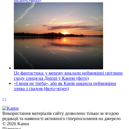
Це фантастика: у мережу виклали неймовірні світлини
сходу сонця на Дніпрі у Каневі (фото)
«І моря не треба», або як Канів накрила неймовірна
злива з градом (фото+відео)
‹
›
Використання матеріалів сайту дозволено тільки за згодою
редакції та наявності активного гіперпосилання на джерело
© 2026 Kanos
Підписка