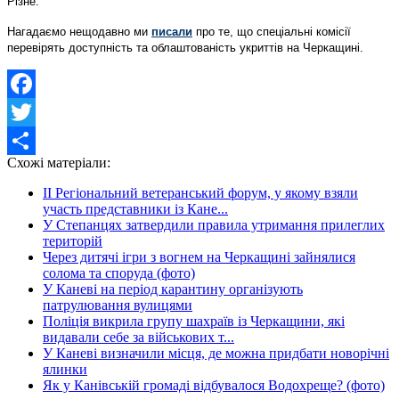
Різне.
Нагадаємо нещодавно ми
писали
про те, що спеціальні комісії
перевірять доступність та облаштованість укриттів на Черкащині.
Facebook
Twitter
Схожі матеріали:
Share
ІІ Регіональний ветеранський форум, у якому взяли
участь представники із Кане...
У Степанцях затвердили правила утримання прилеглих
територій
Через дитячі ігри з вогнем на Черкащині зайнялися
солома та споруда (фото)
У Каневі на період карантину організують
патрулювання вулицями
Поліція викрила групу шахраїв із Черкащини, які
видавали себе за військових т...
У Каневі визначили місця, де можна придбати новорічні
ялинки
Як у Канівській громаді відбувалося Водохреще? (фото)