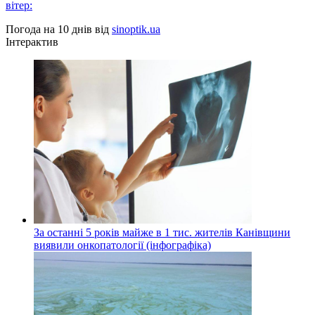
вітер:
Погода на 10 днів від
sinoptik.ua
Інтерактив
За останні 5 років майже в 1 тис. жителів Канівщини
виявили онкопатології (інфографіка)