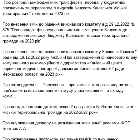
Про розподіл міжбюджетних трансфертів, передачу бюджетних
призначень та перерозподіл видатків бюджету Канівської міської
територіальної громади на 2023 рік.
Про внесення змін до рішення виконавчого комітету від 29.12.2022 №
375 "Про порядок фінансування видатків з місцевого бюджету до
затвердження розпису бюджету Канівської міської територіальної
громади на 2023 рік".
Про внесення змін до рішення виконавчого комітету Канівської міської
ради від 19.12.2022 року №353 «Про затвердження фінансового плану
комунального некомерційного підприємства «Канівський центр
первинної медико-санітарної допомоги» Канівської міської ради
Черкаської області на 2023 рік».
Про затвердження Положення про комісію для розгляду питань,
пов’язаних із встановленням статусу учасника війни та складу
комісії.
Про погодження змін до комплексної програми «Турбота» Канівської
міської територіальної громади на 2022-2027 роки.
Про анулювання дозволу на розміщення зовнішньої реклами ФОП
Бортник А.А.
Про затвердження протоколу засідання комісії по вирішенню