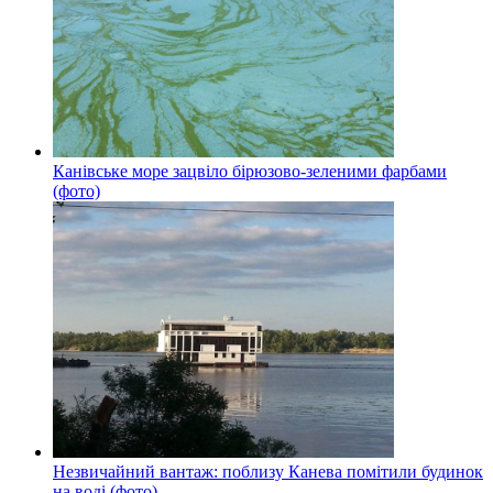
Канівське море зацвіло бірюзово-зеленими фарбами
(фото)
Незвичайний вантаж: поблизу Канева помітили будинок
на воді (фото)