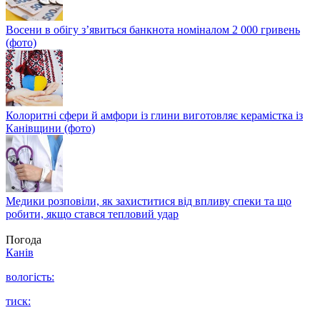
Восени в обігу з’явиться банкнота номіналом 2 000 гривень
(фото)
Колоритні сфери й амфори із глини виготовляє керамістка із
Канівщини (фото)
Медики розповіли, як захиститися від впливу спеки та що
робити, якщо стався тепловий удар
Погода
Канів
вологість:
тиск: