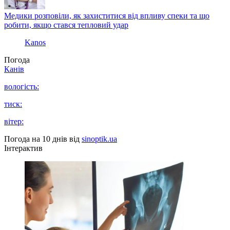
Медики розповіли, як захиститися від впливу спеки та що
робити, якщо стався тепловий удар
Kanos
Погода
Канів
вологість:
тиск:
вітер:
Погода на 10 днів від
sinoptik.ua
Інтерактив