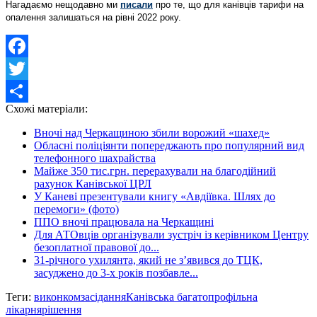
Нагадаємо нещодавно ми
писали
про те, що для канівців тарифи на
опалення залишаться на рівні 2022 року.
Facebook
Twitter
Схожі матеріали:
Share
Вночі над Черкащиною збили ворожий «шахед»
Обласні поліціянти попереджають про популярний вид
телефонного шахрайства
Майже 350 тис.грн. перерахували на благодійний
рахунок Канівської ЦРЛ
У Каневі презентували книгу «Авдіївка. Шлях до
перемоги» (фото)
ППО вночі працювала на Черкащині
Для АТОвців організували зустріч із керівником Центру
безоплатної правової до...
31-річного ухилянта, який не з’явився до ТЦК,
засуджено до 3-х років позбавле...
Теги:
виконком
засідання
Канівська багатопрофільна
лікарня
рішення