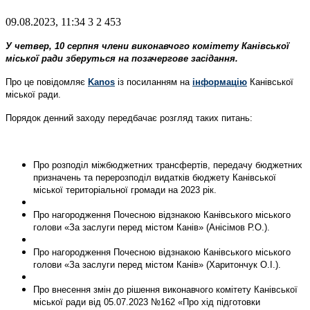
09.08.2023, 11:34
3
2 453
У четвер, 10 серпня члени виконавчого комітету Канівської
міської ради зберуться на позачергове засідання.
Про це повідомляє
Kanos
із посиланням на
інформацію
Канівської
міської ради.
Порядок денний заходу передбачає розгляд таких питань:
Про розподіл міжбюджетних трансфертів, передачу бюджетних
призначень та перерозподіл видатків бюджету Канівської
міської територіальної громади на 2023 рік.
Про нагородження Почесною відзнакою Канівського міського
голови «За заслуги перед містом Канів» (Анісімов Р.О.).
Про нагородження Почесною відзнакою Канівського міського
голови «За заслуги перед містом Канів» (Харитончук О.І.).
Про внесення змін до рішення виконавчого комітету Канівської
міської ради від 05.07.2023 №162 «Про хід підготовки