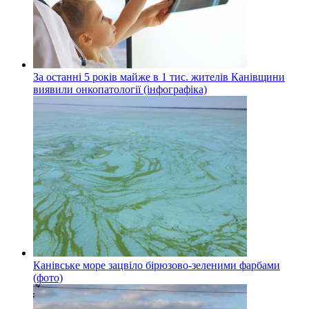
За останні 5 років майже в 1 тис. жителів Канівщини
виявили онкопатології (інфографіка)
Канівське море зацвіло бірюзово-зеленими фарбами
(фото)