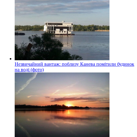
Незвичайний вантаж: поблизу Канева помітили будинок
на воді (фото)