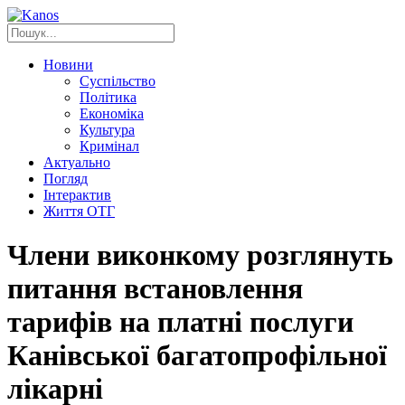
Новини
Суспільство
Політика
Економіка
Культура
Кримінал
Актуально
Погляд
Інтерактив
Життя ОТГ
Члени виконкому розглянуть
питання встановлення
тарифів на платні послуги
Канівської багатопрофільної
лікарні