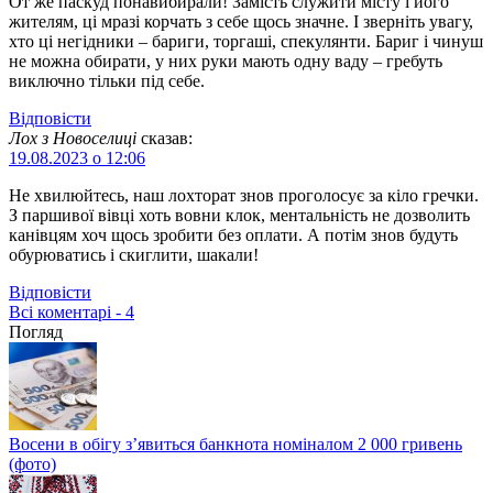
От же паскуд понавибирали! Замість служити місту і його
жителям, ці мразі корчать з себе щось значне. І зверніть увагу,
хто ці негідники – бариги, торгаші, спекулянти. Бариг і чинуш
не можна обирати, у них руки мають одну ваду – гребуть
виключно тільки під себе.
Відповіcти
Лох з Новоселиці
сказав:
19.08.2023 о 12:06
Не хвилюйтесь, наш лохторат знов проголосує за кіло гречки.
З паршивої вівці хоть вовни клок, ментальність не дозволить
канівцям хоч щось зробити без оплати. А потім знов будуть
обурюватись і скиглити, шакали!
Відповіcти
Всі коментарі - 4
Погляд
Восени в обігу з’явиться банкнота номіналом 2 000 гривень
(фото)