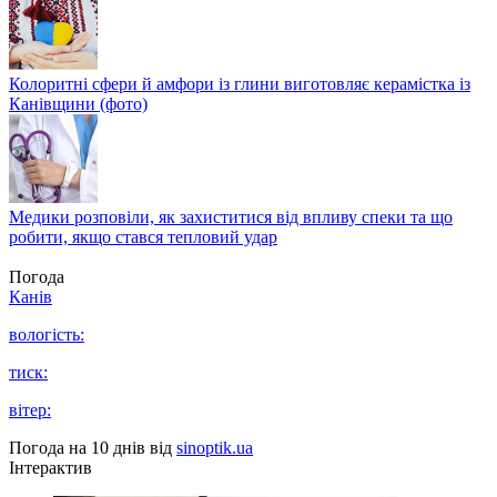
Колоритні сфери й амфори із глини виготовляє керамістка із
Канівщини (фото)
Медики розповіли, як захиститися від впливу спеки та що
робити, якщо стався тепловий удар
Погода
Канів
вологість:
тиск:
вітер:
Погода на 10 днів від
sinoptik.ua
Інтерактив