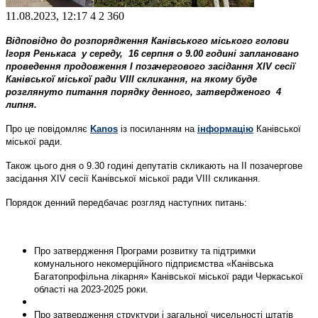
11.08.2023, 12:17
4
2 360
Відповідно до розпорядження Канівського міського голови
Ігоря Ренькаса у середу, 16 серпня о 9.00 годині заплановано
проведення продовження І позачергового засідання ХIV сесії
Канівської міської ради VIІІ скликання, на якому буде
розглянуто питання порядку денного, затвердженого 4
липня.
Про це повідомляє
Kanos
із посиланням на
інформацію
Канівської
міської ради.
Також цього дня о 9.30 годині депутатів скликають на ІІ позачергове
засідання ХIV сесії Канівської міської ради VІІІ скликання.
Порядок денний передбачає розгляд наступних питань:
Про затвердження Програми розвитку та підтримки
комунального некомерційного підприємства «Канівська
Багатопрофільна лікарня» Канівської міської ради Черкаської
області на 2023-2025 роки.
Про затвердження структури і загальної чисельності штатів