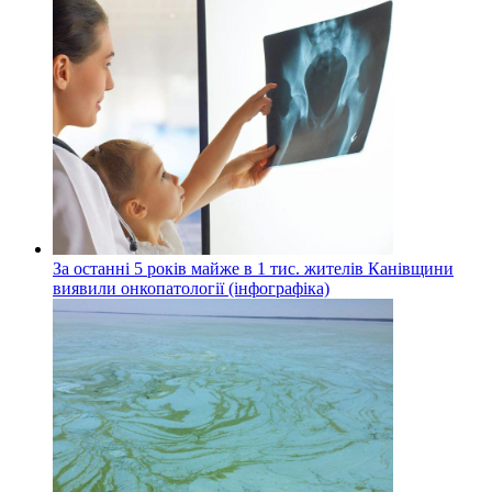
За останні 5 років майже в 1 тис. жителів Канівщини
виявили онкопатології (інфографіка)