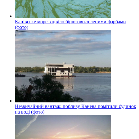
Канівське море зацвіло бірюзово-зеленими фарбами
(фото)
Незвичайний вантаж: поблизу Канева помітили будинок
на воді (фото)