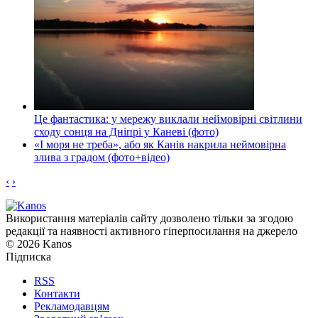
Це фантастика: у мережу виклали неймовірні світлини
сходу сонця на Дніпрі у Каневі (фото)
«І моря не треба», або як Канів накрила неймовірна
злива з градом (фото+відео)
‹
›
Використання матеріалів сайту дозволено тільки за згодою
редакції та наявності активного гіперпосилання на джерело
© 2026 Kanos
Підписка
RSS
Контакти
Рекламодавцям