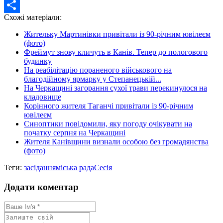
Twitter
Схожі матеріали:
Share
Жительку Мартинівки привітали із 90-річним ювілеєм
(фото)
Фреймут знову кличуть в Канів. Тепер до пологового
будинку
На реабілітацію пораненого військового на
благодійному ярмарку у Степанецькій...
На Черкащині загорання сухої трави перекинулося на
кладовище
Корінного жителя Таганчі привітали із 90-річним
ювілеєм
Синоптики повідомили, яку погоду очікувати на
початку серпня на Черкащині
Жителя Канівщини визнали особою без громадянства
(фото)
Теги:
засідання
міська рада
Сесія
Додати коментар