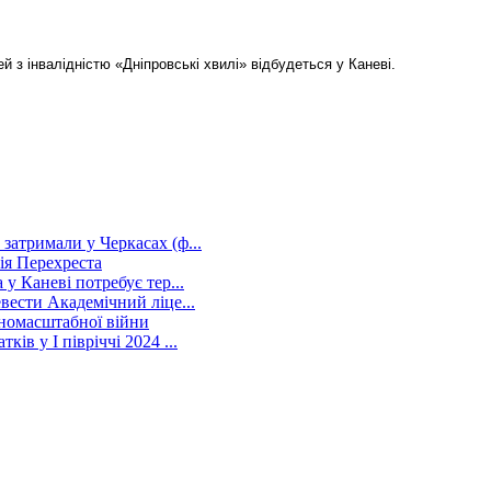
 з інвалідністю «Дніпровські хвилі» відбудеться у Каневі.
затримали у Черкасах (ф...
ія Перехреста
у Каневі потребує тер...
вести Академічний ліце...
вномасштабної війни
ів у I півріччі 2024 ...