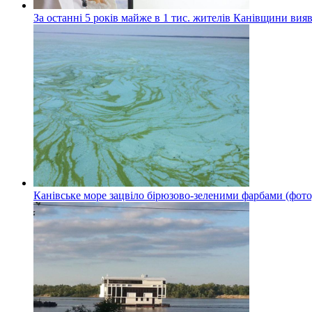
За останні 5 років майже в 1 тис. жителів Канівщини вияв
Канівське море зацвіло бірюзово-зеленими фарбами (фото