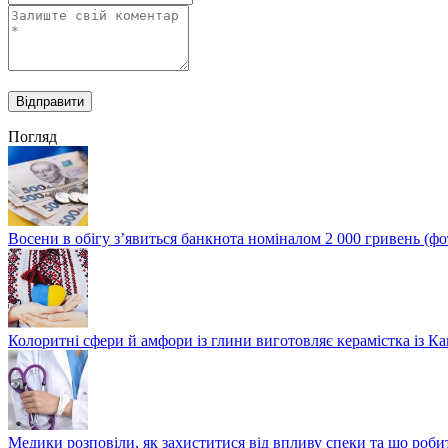
Погляд
Восени в обігу з’явиться банкнота номіналом 2 000 гривень (фо
Колоритні сфери й амфори із глини виготовляє керамістка із К
Медики розповіли, як захиститися від впливу спеки та що роби