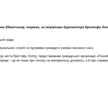
ен (Німеччина), зокрема, за ініціативи бургомістра Крістофа Хо
ької ради.
мунальних служб та підтримки громади в умовах воєнного часу.
ру міста Крістофу Хоппу, представникам громадської організації «Freun
івпраця – це не лише про техніку чи матеріальну допомогу, а й про справ