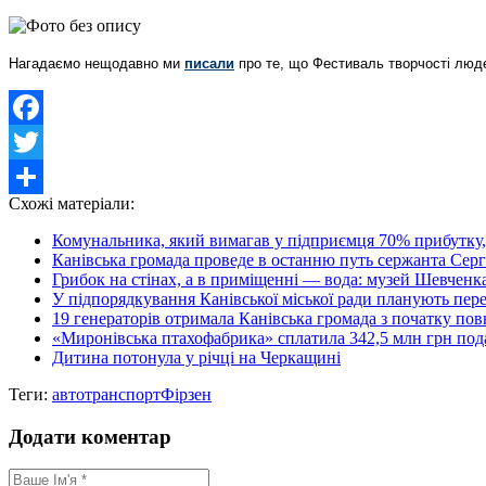
Нагадаємо нещодавно ми
писали
про те, що Фестиваль творчості людей
Facebook
Twitter
Схожі матеріали:
Share
Комунальника, який вимагав у підприємця 70% прибутку, 
Канівська громада проведе в останню путь сержанта Серг
Грибок на стінах, а в приміщенні — вода: музей Шевченка 
У підпорядкування Канівської міської ради планують пере
19 генераторів отримала Канівська громада з початку по
«Миронівська птахофабрика» сплатила 342,5 млн грн податк
Дитина потонула у річці на Черкащині
Теги:
авто
транспорт
Фірзен
Додати коментар