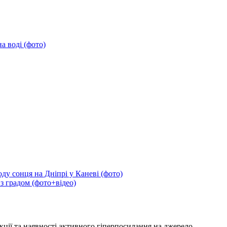
а воді (фото)
ду сонця на Дніпрі у Каневі (фото)
 з градом (фото+відео)
кції та наявності активного гіперпосилання на джерело