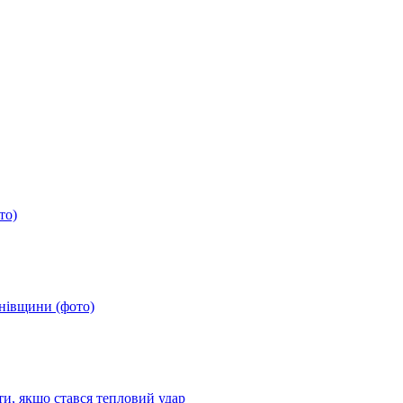
то)
анівщини (фото)
ти, якщо стався тепловий удар