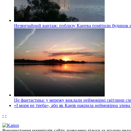
Незвичайний вантаж: поблизу Канева помітили будинок н
Це фантастика: у мережу виклали неймовірні світлини схо
«І моря не треба», або як Канів накрила неймовірна злива
‹
›
Використання матеріалів сайту дозволено тільки за згодою реда