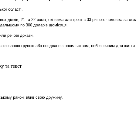
ької області.
вох ділків, 21 та 22 років, які вимагали гроші з 33-річного чоловіка за
одальшому по 300 доларів щомісяця.
ли речові докази.
ганізованою групою або поєднане з насильством, небезпечним для життя 
аському районі вбив свою дружину.