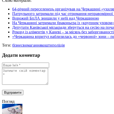
Схожі матеріали:
Share
64-річний переселенець організував на Черкащині «ухиля
Патрульного затримали під час отримання неправомірної ви
Ворожий БпЛА знищили у небі над Черкащиною
На Черкащині затримали браконьєра із «крупним уловом»
Депутати Канівської міськради зберуться на сесію на поча
Рекорд із аліментів у Каневі – за місяць без заборгованості 
«Черкащина впритул наблизилась до «червоної» зони – пе
Теги:
бізнес
вимагання
кошти
поліція
Додати коментар
Погляд