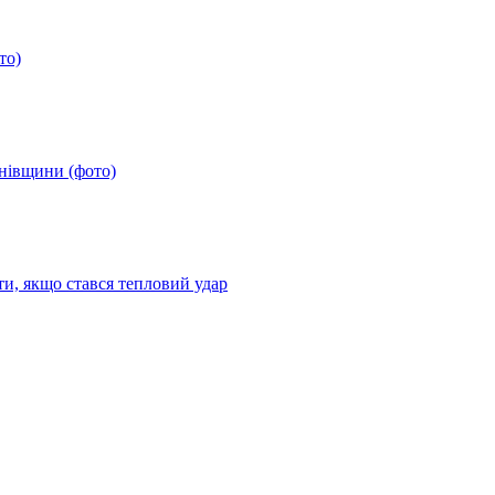
то)
анівщини (фото)
ти, якщо стався тепловий удар