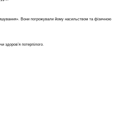
 «кришування». Вони погрожували йому насильством та фізичною
чи здоров’я потерпілого.