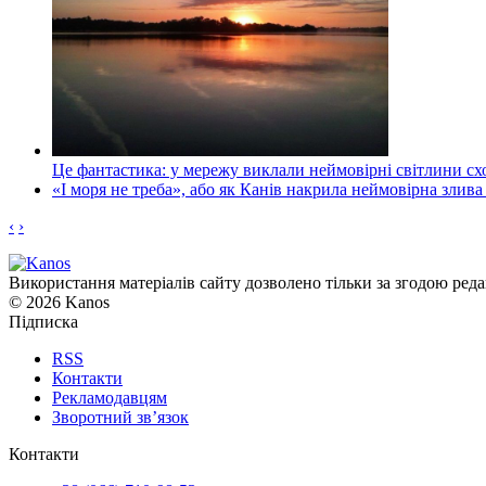
Це фантастика: у мережу виклали неймовірні світлини схо
«І моря не треба», або як Канів накрила неймовірна злива
‹
›
Використання матеріалів сайту дозволено тільки за згодою реда
© 2026 Kanos
Підписка
RSS
Контакти
Рекламодавцям
Зворотний зв’язок
Контакти