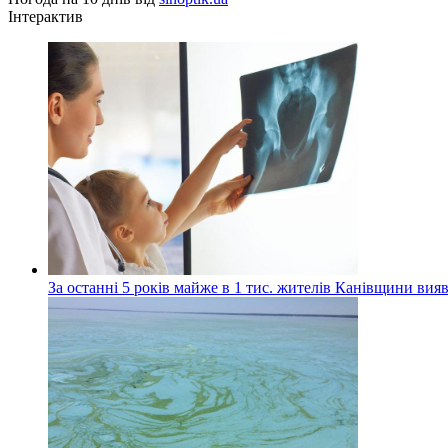
Інтерактив
За останні 5 років майже в 1 тис. жителів Канівщини вияв