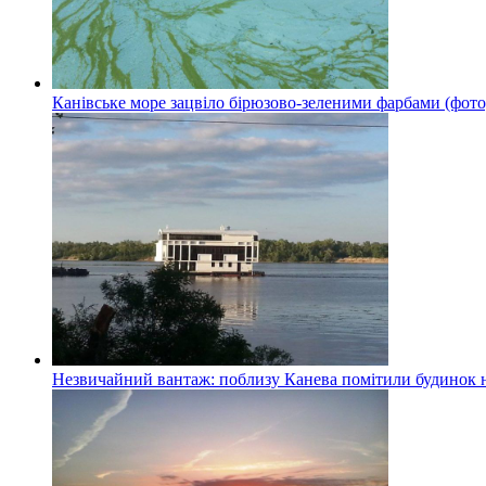
Канівське море зацвіло бірюзово-зеленими фарбами (фото
Незвичайний вантаж: поблизу Канева помітили будинок н