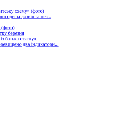
нтську схему» (фото)
годи за дозвіл за нез...
 (фото)
тку березня
із батька стягнул...
ревищено два індикатори...