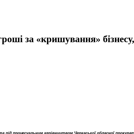
гроші за «кришування» бізнесу
та під процесуальним керівництвом Черкаської обласної прокура