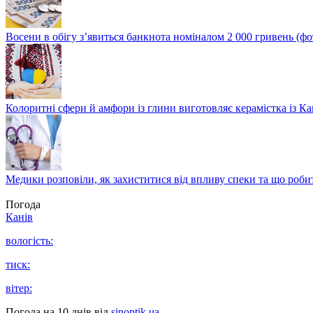
Восени в обігу з’явиться банкнота номіналом 2 000 гривень (фо
Колоритні сфери й амфори із глини виготовляє керамістка із К
Медики розповіли, як захиститися від впливу спеки та що роби
Погода
Канів
вологість:
тиск:
вітер:
Погода на 10 днів від
sinoptik.ua