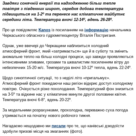
Завдяки сонячній енергії та надходженню більш тепле
повітря з південних широт, середня добова температура
підвищиться на 1-2º та перенесе нас кліматичне майбутнє
середини літа. Температура вночі 12-14º, вдень 26-28º.
Про це повідомляє
Kanos
із посиланням на
інформацію
начальника
Черкаського обласного гідрометеоцентру Віталія Постриганя.
Однак, уже ввечері до Черкащини наблизиться холодний
атмосферний фронт, який «затримається» ще й в суботу та змінить
аномальне тепло на більш холодні процеси, що завжди проявляються
інтенсивними зливами, грозами та шквалистим посиленням вітру до
небезпечних 15-20 м/с. Температура вночі 10-12º тепла, вдень 22-24º.
Щодо синоптичної ситуації, то з неділі літо «пригальмує».
Атмосферний фронт покидаючи наш регіон відкриє доступ холодному
повітрю. Очікується різке похолодання. Температурний фон знизиться
на 3-5º та відкине нас у кліматичне минуле другої половини квітня.
Температура вночі 6-8°, вдень 20-22º.
За модельними розрахунками, прохолодна, переважно суха погода
утримається на початку нового робочого тижня.
Нагадаємо нещодавно ми
писали
про те, що канівські дзюдоїсти
здобули призові місця на змаганнях (фото).