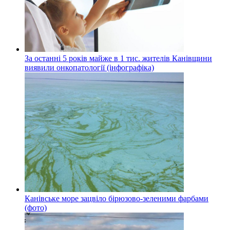
За останні 5 років майже в 1 тис. жителів Канівщини
виявили онкопатології (інфографіка)
Канівське море зацвіло бірюзово-зеленими фарбами
(фото)