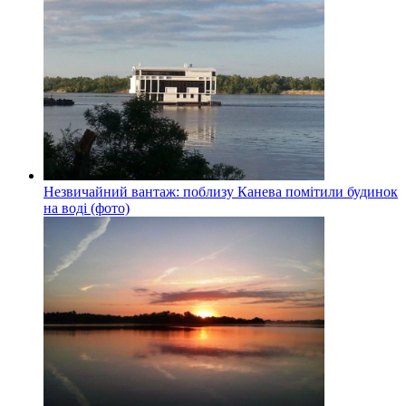
Незвичайний вантаж: поблизу Канева помітили будинок
на воді (фото)