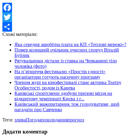
Facebook
Twitter
Схожі матеріали:
Share
Яка середня заробітна плата на КП «Теплові мережі»?
Помер колишній очільник очисних споруд Віталій
Бублик
Рятувальники дістали із ставка на Черкащині тіло
чоловіка (фото)
На п’ятиріччя фестивалю «Простір єдності»
організатори готують насичену програму
Членом журі на кінофестивалі стане акторка Театру
Особистості, родом із Канева
Канівські спортсмени здобули призові місця на
відкритому чемпіонаті Києва з г...
Канівський мажоритарник теж голодуватиме, щоб
нагадати про Савченко
Теги:
злива
Погода
похолодання
прогноз
Додати коментар