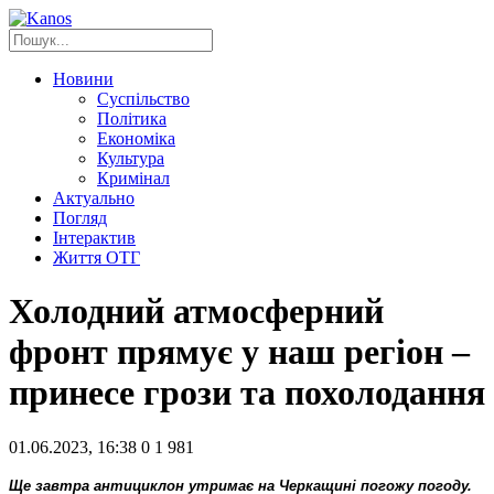
Новини
Суспільство
Політика
Економіка
Культура
Кримінал
Актуально
Погляд
Інтерактив
Життя ОТГ
Холодний атмосферний
фронт прямує у наш регіон –
принесе грози та похолодання
01.06.2023, 16:38
0
1 981
Ще завтра антициклон утримає на Черкащині погожу погоду.