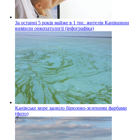
За останні 5 років майже в 1 тис. жителів Канівщини
виявили онкопатології (інфографіка)
Канівське море зацвіло бірюзово-зеленими фарбами
(фото)