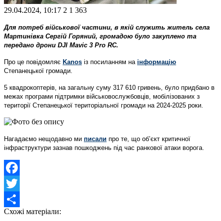
29.04.2024, 10:17
2
1 363
Для потреб військової частини, в якій служить житель села
Мартинівка Сергій Горяний, громадою було закуплено та
передано дрони DJI Mavic 3 Pro RC.
Про це повідомляє
Kanos
із посиланням на
інформацію
Степанецької громади.
5 квадрокоптерів, на загальну суму 317 610 гривень, було придбано в
межах програми підтримки військовослужбовців, мобілізованих з
території Степанецької територіальної громади на 2024-2025 роки.
Нагадаємо нещодавно ми
писали
про те, що об’єкт критичної
інфраструктури зазнав пошкоджень під час ранкової атаки ворога.
Facebook
Twitter
Схожі матеріали:
Share