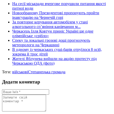
На сесії міськради вчергове порушили питання якості
питної води
Новообраному Президентові пропонують пройти
інавгурацію на Чернечій горі
За повторне керування автомобілем у стані
алкогольного сп’яніння канівчанин м...
Черкасець Ілля Ковтун приніс Україні ще одне
олімпійське «срібло»
Спеку та локальні грозові дощі прогнозують
метеорологи на Черкащині
В одному із черкаських суші-барів отруїлося 8 осіб,
зокрема й троє дітей
Жителі Яблунева вийшли на акцію протесту під
Черкаською ОДА (фото)
Теги:
військові
Степанецька громада
Додати коментар