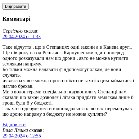
Коментарі
Сергієнко
сказав:
29.04.2024 о 11:33
Таке відчуття , що в Степанцях одні закони а в Канева другі.
Ще пів року назад Ренькас з Карпушенком один поперед
одного розказували нам шо дрони , авто не можна купляти
землякам напряму.
Бо тільки можна надавати фіндопомогуполкам, де вони
служать.
иявляється все можна просто ніхто не захотів цим займатися і
наглдо брехав.
Ми з волонтерами спеціально подзвонили у Cтепанці нам
сказали шо закон дозволяє і літака придбати землякам лише б
гроші були б у бюджеті.
Так хто тоді буде нести відповідальність шо нас переконував
що дроно напряму з бюджету не можна купляти?
Відповіcти
Вила Ляшка
сказав:
29.04.2024 о 12:55