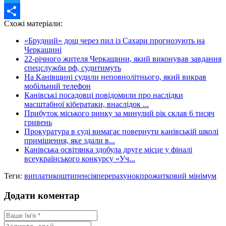
Twitter
Схожі матеріали:
Share
«Брудний» дощ через пил із Сахари прогнозують на
Черкащині
22-річного жителя Черкащини, який виконував завдання
спецслужби рф, судитимуть
На Канівщині судили неповнолітнього, який викрав
мобільний телефон
Канівські посадовці повідомили про наслідки
масштабної кібератаки, внаслідок ...
Прибуток міського ринку за минулий рік склав 6 тисяч
гривень
Прокуратура в суді вимагає повернути канівській школі
приміщення, яке здали в...
Канівська освітянка здобула друге місце у фіналі
всеукраїнського конкурсу «Уч...
Теги:
виплати
кошти
пенсія
перерахунок
прожитковий мінімум
Додати коментар