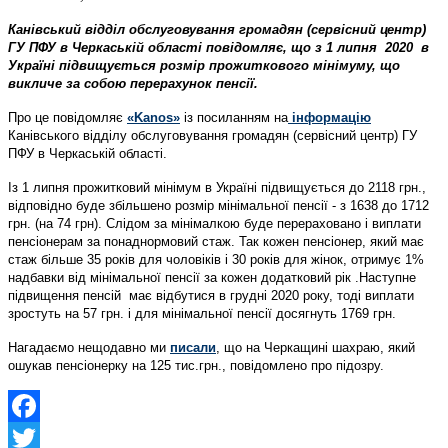
Канівський відділ обслуговування громадян (сервісний центр)
ГУ ПФУ в Черкаській області повідомляє, що з 1 липня 2020 в
Україні підвищується розмір прожиткового мінімуму, що
викличе за собою перерахунок пенсії.
Про це повідомляє
«Kanos»
із посиланням на
інформацію
Канівського відділу обслуговування громадян (сервісний центр) ГУ
ПФУ в Черкаській області.
Із 1 липня прожитковий мінімум в Україні підвищується до 2118 грн.,
відповідно буде збільшено розмір мінімальної пенсії - з 1638 до 1712
грн. (на 74 грн). Слідом за мінімалкою буде перераховано і виплати
пенсіонерам за понаднормовий стаж. Так кожен пенсіонер, який має
стаж більше 35 років для чоловіків і 30 років для жінок, отримує 1%
надбавки від мінімальної пенсії за кожен додатковий рік .Наступне
підвищення пенсій має відбутися в грудні 2020 року, тоді виплати
зростуть на 57 грн. і для мінімальної пенсії досягнуть 1769 грн.
Нагадаємо нещодавно ми
писали
, що на Черкащині шахраю, який
ошукав пенсіонерку на 125 тис.грн., повідомлено про підозру.
Facebook