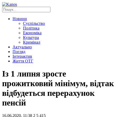
Новини
Суспільство
Політика
Економіка
Культура
Кримінал
Актуально
Погляд
Інтерактив
Життя ОТГ
Із 1 липня зросте
прожитковий мінімум, відтак
відбудеться перерахунок
пенсій
16.06.2020, 11:38
2
5 415