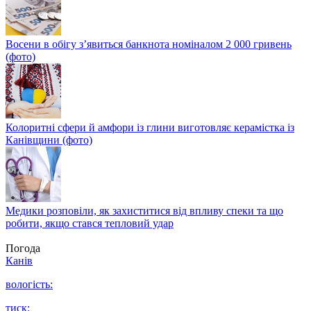
Восени в обігу з’явиться банкнота номіналом 2 000 гривень
(фото)
Колоритні сфери й амфори із глини виготовляє керамістка із
Канівщини (фото)
Медики розповіли, як захиститися від впливу спеки та що
робити, якщо стався тепловий удар
Погода
Канів
вологість:
тиск: