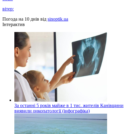
вітер:
Погода на 10 днів від
sinoptik.ua
Інтерактив
За останні 5 років майже в 1 тис. жителів Канівщини
виявили онкопатології (інфографіка)