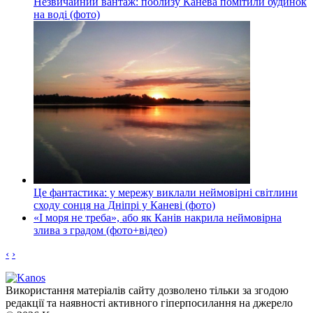
Незвичайний вантаж: поблизу Канева помітили будинок
на воді (фото)
Це фантастика: у мережу виклали неймовірні світлини
сходу сонця на Дніпрі у Каневі (фото)
«І моря не треба», або як Канів накрила неймовірна
злива з градом (фото+відео)
‹
›
Використання матеріалів сайту дозволено тільки за згодою
редакції та наявності активного гіперпосилання на джерело