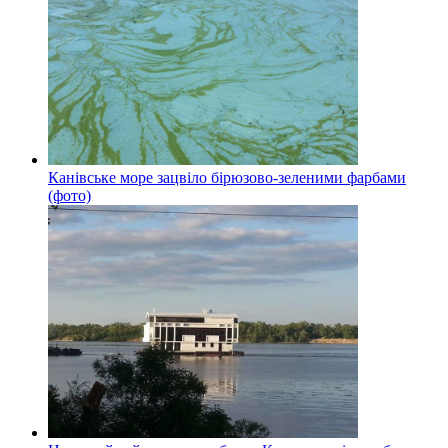
Канівське море зацвіло бірюзово-зеленими фарбами
(фото)