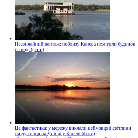
Незвичайний вантаж: поблизу Канева помітили будинок
на воді (фото)
Це фантастика: у мережу виклали неймовірні світлини
сходу сонця на Дніпрі у Каневі (фото)