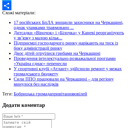
Twitter
Схожі матеріали:
Share
17 російських БпЛА знищили захисники на Черкащині,
однак уламками травмовано ...
Дитсадки «Віночок» і «Білочка» у Каневі реорганізують
у зв’язку з малою кільк...
Підприємці господарчого ринку нарікають на тиск із
боку адміністрації ринку
Двоє дітей отруїлися грибами на Черкащині
Проведення інтелектуально-розважальної програми
«Україна єднає» перенесли
У спортивні клубі «Атлант» здійснили ремонт у межах
громадського бюджету
Сили ППО працювали на Черкащині – для регіону
минулося без наслідків
Теги:
Бобрицька громада
привітання
ювілей
Додати коментар