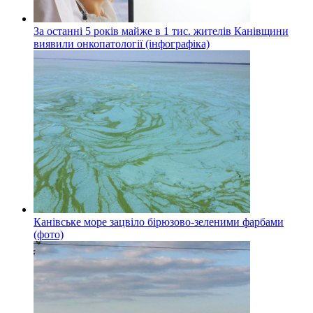
За останні 5 років майже в 1 тис. жителів Канівщини
виявили онкопатології (інфографіка)
Канівське море зацвіло бірюзово-зеленими фарбами
(фото)