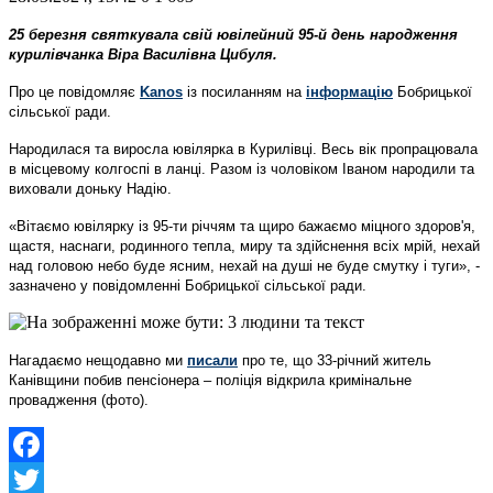
25 березня святкувала свій ювілейний 95-й день народження
курилівчанка Віра Василівна Цибуля.
Про це повідомляє
Kanos
із посиланням на
інформацію
Бобрицької
сільської ради.
Народилася та виросла ювілярка в Курилівці. Весь вік пропрацювала
в місцевому колгоспі в ланці. Разом із чоловіком Іваном народили та
виховали доньку Надію.
«Вітаємо ювілярку із 95-ти річчям та щиро бажаємо міцного здоров'я,
щастя, наснаги, родинного тепла, миру та здійснення всіх мрій, нехай
над головою небо буде ясним, нехай на душі не буде смутку і туги», -
зазначено у повідомленні Бобрицької сільської ради.
Нагадаємо нещодавно ми
писали
про те, що 33-річний житель
Канівщини побив пенсіонера – поліція відкрила кримінальне
провадження (фото).
Facebook