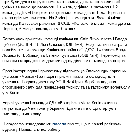
Ігри були дуже напруженими та цікавими, дівчата показали свої
уміння та волю до перемоги. На жаль, у фіналі з рахунком 1:2
команда ДВК «Вікторія» поступилася команді з м. Біла Церква та
стала срібним призером. На 3 місці – команда з м. Буча, 4 місце –
команда Канівської районної ДЮСШ «Колос», 5 місце - команда з м.
Чернігів, 6 місце - команда з м. Лохвиця.
Багато очок принесли команді канівчанки Юлія Лихошерста і Влада
Губенко (ЗОШ № 1), Ліза Сасько (ЗОШ № 4). Результативно зіграли
волейболістки команди Канівської районної ДЮСШ «Колос» Влада
Ломако (с. Бобриця) та Євгенія Кульшай (ЗОШ № 4). Переможці та
призери нагороджені медалями від відділу сім’ї, молоді та спорту.
Організатори вдячні приватному підприємцю Олександру Карпенку
(магазин «Маркет») за надані приємні призи та солодощі для
учасниць. Подяка директору ЗОШ № 4 Ірині Вербі за надання
спортивного залу для проведення турніру та за підтримку волейболу
у м.Канів.
Наразі учасниці команди ДВК «Вікторія» з міста Канів активно
готуються до Чемпіонату України «Дитяча ліга», що стартує в
листопаді цього року.
Нагадаємо нещодавно ми
писали
про те, що у Каневі розіграли
відкриту Першість із волейболу.