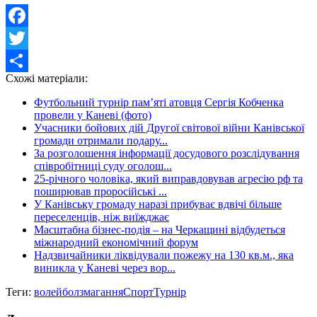
Facebook
Twitter
Схожі матеріали:
Share
Футбольний турнір пам’яті атовця Сергія Кобченка
провели у Каневі (фото)
Учасники бойових дій Другої світової війни Канівської
громади отримали подару...
За розголошення інформації досудового розслідування
співробітниці суду оголош...
25-річного чоловіка, який виправдовував агресію рф та
поширював проросійські ...
У Канівську громаду наразі прибуває вдвічі більше
переселенців, ніж виїжджає
Масштабна бізнес-подія – на Черкащині відбудеться
міжнародний економічний форум
Надзвичайники ліквідували пожежу на 130 кв.м., яка
виникла у Каневі через вор...
Теги:
волейбол
змагання
Спорт
Турнір