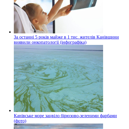
За останні 5 років майже в 1 тис. жителів Канівщини
виявили онкопатології (інфографіка)
Канівське море зацвіло бірюзово-зеленими фарбами
(фото)