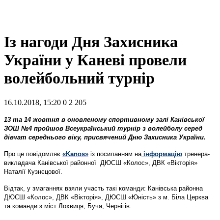
Із нагоди Дня Захисника
України у Каневі провели
волейбольний турнір
16.10.2018, 15:20
0
2 205
13 та 14 жовтня в оновленому спортивному залі Канівської
ЗОШ №4 пройшов Всеукраїнський турнір з волейболу серед
дівчат середнього віку, присвячений Дню Захисника України.
Про це повідомляє
«Kanos»
із посиланням на
інформацію
тренера-
викладача Канівської районної ДЮСШ «Колос», ДВК «Вікторія»
Наталії Кузнєцової.
Відтак, у змаганнях взяли участь такі команди: Канівська районна
ДЮСШ «Колос», ДВК «Вікторія», ДЮСШ «Юність» з м. Біла Церква
та команди з міст Лохвиця, Буча, Чернігів.