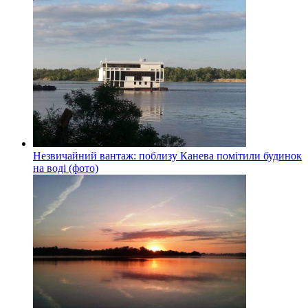
Незвичайний вантаж: поблизу Канева помітили будинок
на воді (фото)