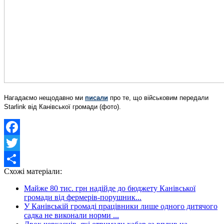
Нагадаємо нещодавно ми
писали
про те, що військовим передали
Starlink від Канівської громади (фото).
Facebook
Twitter
Схожі матеріали:
Share
Майже 80 тис. грн надійде до бюджету Канівської
громади від фермерів-порушник...
У Канівській громаді працівники лише одного дитячого
садка не виконали норми ...