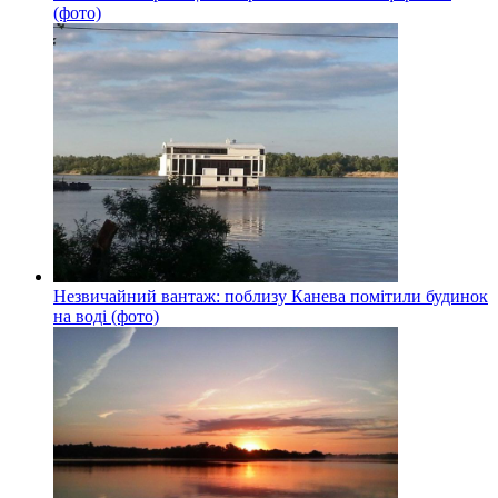
(фото)
Незвичайний вантаж: поблизу Канева помітили будинок
на воді (фото)