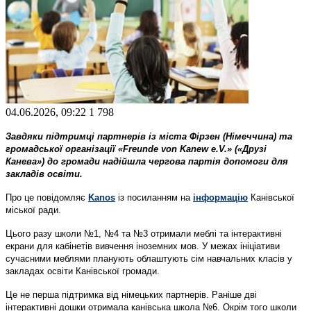
04.06.2026, 09:22
1
798
Завдяки підтримці партнерів із міста Фірзен (Німеччина) та
громадської організації «Freunde von Kanew e.V.» («Друзі
Канева») до громади надійшла чергова партія допомоги для
закладів освіти.
Про це повідомляє
Kanos
із посиланням на
інформацію
Канівської
міської ради.
Цього разу школи №1, №4 та №3 отримали меблі та інтерактивні
екрани для кабінетів вивчення іноземних мов. У межах ініціативи
сучасними меблями планують облаштують сім навчальних класів у
закладах освіти Канівської громади.
Це не перша підтримка від німецьких партнерів. Раніше дві
інтерактивні дошки отримала канівська школа №6. Окрім того школи