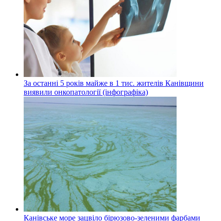
За останні 5 років майже в 1 тис. жителів Канівщини
виявили онкопатології (інфографіка)
Канівське море зацвіло бірюзово-зеленими фарбами