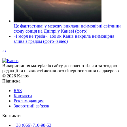
Це фантастика: у мережу виклали неймовірні світлини
сходу сонця на Дніпрі у Каневі (фото)
«І моря не треба», або як Канів накрила неймовірна
злива з градом (фото+відео)
‹
›
Використання матеріалів сайту дозволено тільки за згодою
редакції та наявності активного гіперпосилання на джерело
© 2026 Kanos
Підписка
RSS
Контакти
Рекламодавцям
Зворотний зв’язок
Контакти
+38 (066) 710-98-53