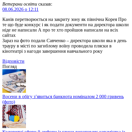
Ветерани освіти
сказав:
08.06.2026 о 12:11
Канів перетворюється на закриту зону як північна Корея Про
те що буде конкурс і як подати документи на директора школи
ніде не написали А про те хто пройшов написали на всіх
сайтах
Зараз на фото подали Савченко – директора школи яка в день
трауру в місті по загиблому воїну проводила пляски в
кінотеатрі з нагоди завершення навчального року
Відповіcти
Погляд
Восени в обігу з’явиться банкнота номіналом 2 000 гривень
(фото)
Колоритні сфери й амфори із глини виготовляє керамістка із