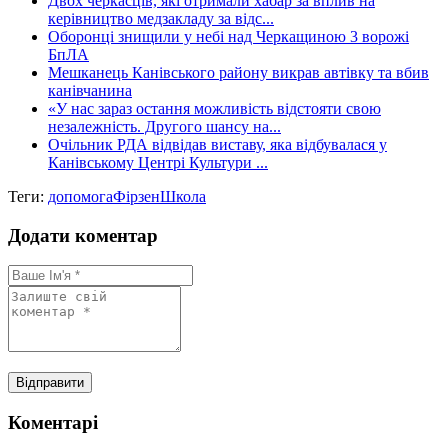
Двох черкасців, які отримали хабар за вплив на
керівництво медзакладу за відс...
Оборонці знищили у небі над Черкащиною 3 ворожі
БпЛА
Мешканець Канівського району викрав автівку та вбив
канівчанина
«У нас зараз остання можливість відстояти свою
незалежність. Другого шансу на...
Очільник РДА відвідав виставу, яка відбувалася у
Канівському Центрі Культури ...
Теги:
допомога
Фірзен
Школа
Додати коментар
Коментарі