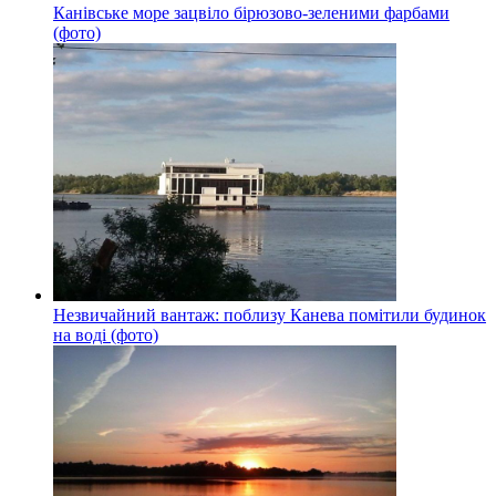
Канівське море зацвіло бірюзово-зеленими фарбами
(фото)
Незвичайний вантаж: поблизу Канева помітили будинок
на воді (фото)