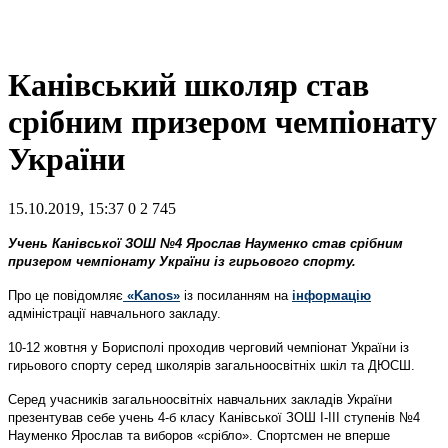
Канівський школяр став
срібним призером чемпіонату
України
15.10.2019, 15:37
0
2 745
Учень Канівської ЗОШ №4 Ярослав Науменко став срібним
призером чемпіонату України із гирьового спорту.
Про це повідомляє
«Kanos»
із посиланням на
інформацію
адміністрації навчального закладу.
10-12 жовтня у Борисполі проходив черговий чемпіонат України із
гирьового спорту серед школярів загальноосвітніх шкіл та ДЮСШ.
Серед учасників загальноосвітніх навчальних закладів України
презентував себе учень 4-б класу Канівської ЗОШ І-ІІІ ступенів №4
Науменко Ярослав та виборов «срібло». Спортсмен не вперше