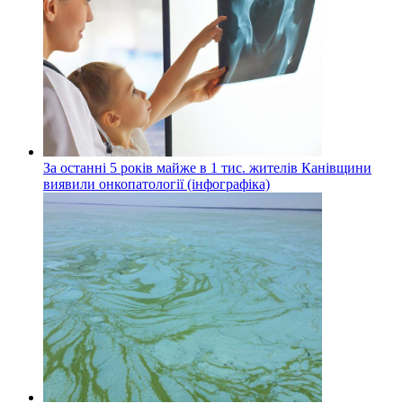
За останні 5 років майже в 1 тис. жителів Канівщини
виявили онкопатології (інфографіка)