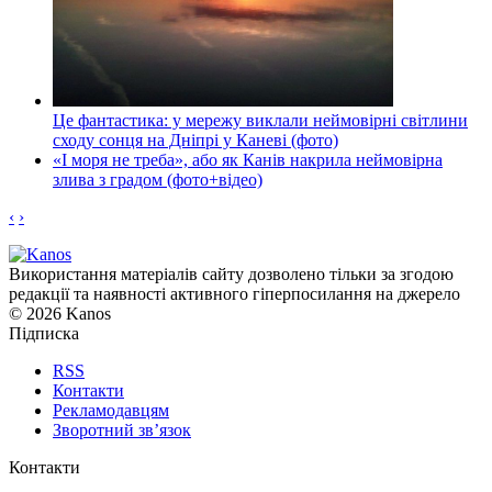
Це фантастика: у мережу виклали неймовірні світлини
сходу сонця на Дніпрі у Каневі (фото)
«І моря не треба», або як Канів накрила неймовірна
злива з градом (фото+відео)
‹
›
Використання матеріалів сайту дозволено тільки за згодою
редакції та наявності активного гіперпосилання на джерело
© 2026 Kanos
Підписка
RSS
Контакти
Рекламодавцям
Зворотний зв’язок
Контакти