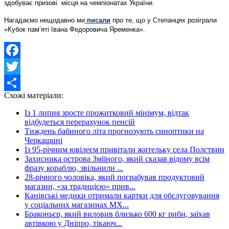
здобуває призові місця на чемпіонатах України.
Нагадаємо нещодавно ми
писали
про те, що у Степанцях розіграли
«Кубок пам’яті Івана Федоровича Яременка».
Facebook
Twitter
Схожі матеріали:
Share
Із 1 липня зросте прожитковий мінімум, відтак
відбудеться перерахунок пенсій
Тиждень бабиного літа прогнозують синоптики на
Черкащині
Із 95-річним ювілеєм привітали жительку села Полствин
Захисника острова Зміїного, який сказав відому всім
фразу кораблю, звільнили ...
28-річного чоловіка, який пограбував продуктовий
магазин, «за традицією» прив...
Канівські медики отримали картки для обслуговування
у соціальних магазинах МХ...
Браконьєр, який виловив близько 600 кг риби, заїхав
автівкою у Дніпро, тікаюч...