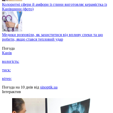
Колоритні сфери й амфори із глини виготовляє керамістка із
Канівщини (фото)
Медики розповіли, як захиститися від впливу спеки та що
робити, якщо стався тепловий удар
Погода
Канів
вологість:
тиск:
вітер:
Погода на 10 днів від
sinoptik.ua
Інтерактив