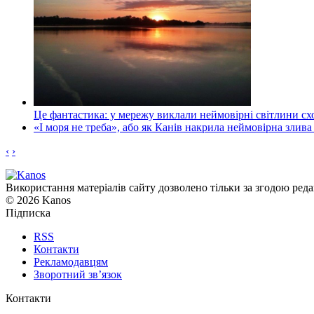
Це фантастика: у мережу виклали неймовірні світлини схо
«І моря не треба», або як Канів накрила неймовірна злива
‹
›
Використання матеріалів сайту дозволено тільки за згодою реда
© 2026 Kanos
Підписка
RSS
Контакти
Рекламодавцям
Зворотний зв’язок
Контакти