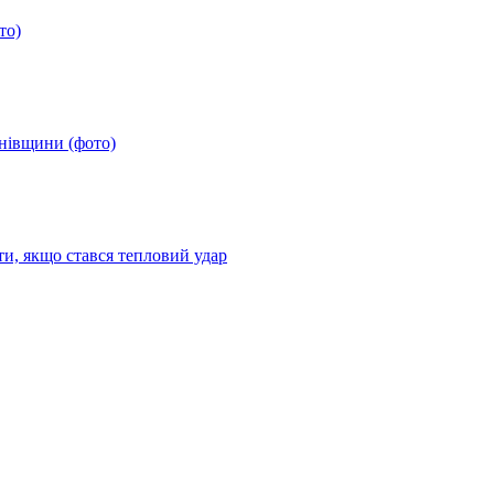
то)
анівщини (фото)
ти, якщо стався тепловий удар