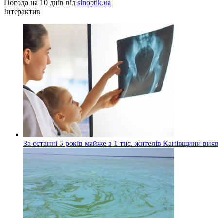
Погода на 10 днів від
sinoptik.ua
Інтерактив
За останні 5 років майже в 1 тис. жителів Канівщини вияв