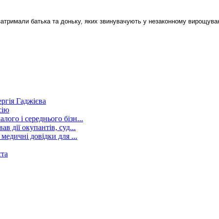
 затримали батька та доньку, яких звинувачують у незаконному вирощува
ргія Гаджієва
сію
ого і середнього бізн...
в дії окупантів, суд...
медичні довідки для ...
ста