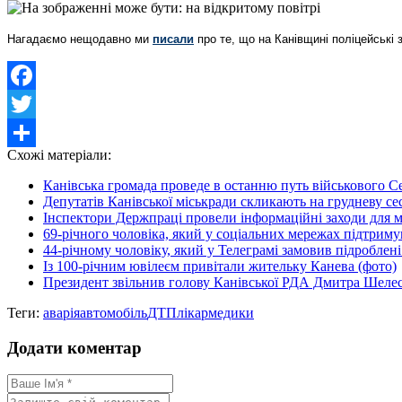
Нагадаємо нещодавно ми
писали
про те, що на Канівщині поліцейські
Facebook
Twitter
Схожі матеріали:
Share
Канівська громада проведе в останню путь військового Се
Депутатів Канівської міськради скликають на грудневу се
Інспектори Держпраці провели інформаційні заходи для мал
69-річного чоловіка, який у соціальних мережах підтримува
44-річному чоловіку, який у Телеграмі замовив підроблені 
Із 100-річним ювілеєм привітали жительку Канева (фото)
Президент звільнив голову Канівської РДА Дмитра Шеле
Теги:
аварія
автомобіль
ДТП
лікар
медики
Додати коментар