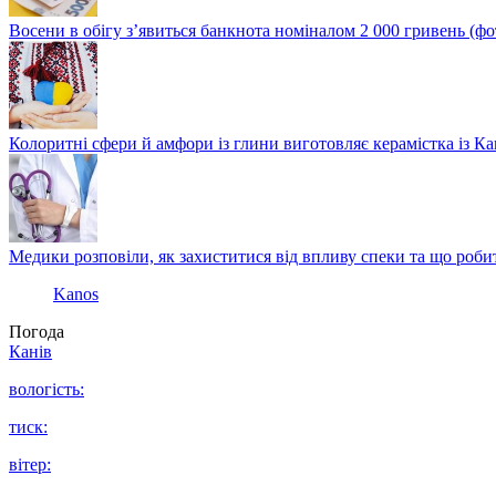
Восени в обігу з’явиться банкнота номіналом 2 000 гривень (фо
Колоритні сфери й амфори із глини виготовляє керамістка із К
Медики розповіли, як захиститися від впливу спеки та що роби
Kanos
Погода
Канів
вологість:
тиск:
вітер: