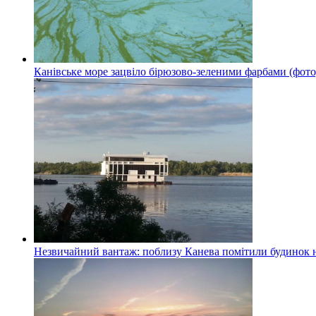
Канівське море зацвіло бірюзово-зеленими фарбами (фото
Незвичайний вантаж: поблизу Канева помітили будинок н