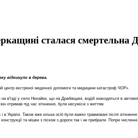
ркащині сталася смертельна Д
ку відкинуло в дерева.
й центр екстреної медичної допомоги та медицини катастроф ЧОР».
на в'їзді у село Нехайки, що на Драбівщині, водій знаходиться в автомо
він отримав під час зіткнення, були несумісні з життям.
 в Україні. Також вже кілька осіб були важко травмовані після зіткнення
конструкції та мішки з піском з дороги так і не прибрали. Попри численні