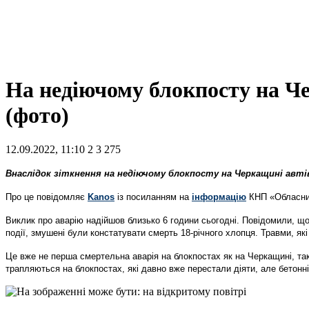
На недіючому блокпосту на Че
(фото)
12.09.2022, 11:10
2
3 275
Внаслідок зіткнення на недіючому блокпосту на Черкащині автів
Про це повідомляє
Kanos
із посиланням на
інформацію
КНП «Обласни
Виклик про аварію надійшов близько 6 години сьогодні. Повідомили, що 
події, змушені були констатувати смерть 18-річного хлопця. Травми, які 
Це вже не перша смертельна аварія на блокпостах як на Черкащині, так і
трапляються на блокпостах, які давно вже перестали діяти, але бетонні 