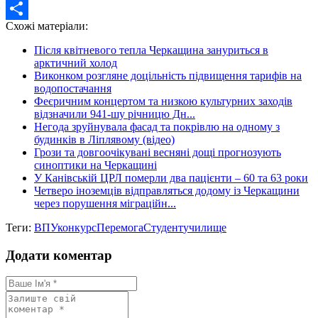
Twitter
Схожі матеріали:
Share
Після квітневого тепла Черкащина зануриться в
арктичний холод
Виконком розгляне доцільність підвищення тарифів на
водопостачання
Феєричним концертом та низкою культурних заходів
відзначили 941-шу річницю Дн...
Негода зруйнувала фасад та покрівлю на одному з
будинків в Ліплявому (відео)
Грози та довгоочікувані весняні дощі прогнозують
синоптики на Черкащині
У Канівській ЦРЛ померли два пацієнти – 60 та 63 роки
Четверо іноземців відправляться додому із Черкащини
через порушення міграційн...
Теги:
ВПУ
конкурс
Перемога
Студент
училище
Додати коментар