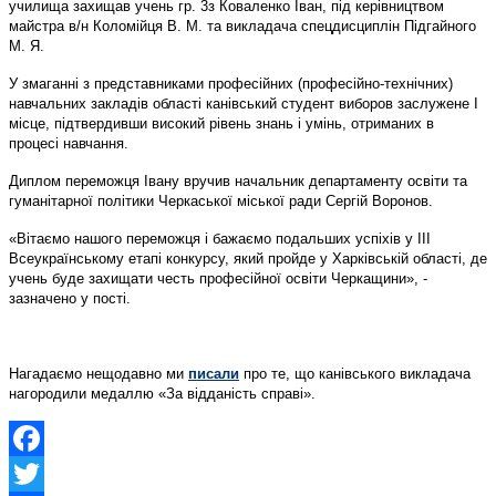
училища захищав учень гр. 3з Коваленко Іван, під керівництвом
майстра в/н Коломійця В. М. та викладача спецдисциплін Підгайного
М. Я.
У змаганні з представниками професійних (професійно-технічних)
навчальних закладів області канівський студент виборов заслужене І
місце, підтвердивши високий рівень знань і умінь, отриманих в
процесі навчання.
Диплом переможця Івану вручив начальник департаменту освіти та
гуманітарної політики Черкаської міської ради Сергій Воронов.
«Вітаємо нашого переможця і бажаємо подальших успіхів у ІІІ
Всеукраїнському етапі конкурсу, який пройде у Харківській області, де
учень буде захищати честь професійної освіти Черкащини», -
зазначено у пості.
Нагадаємо нещодавно ми
писали
про те, що канівського викладача
нагородили медаллю «За відданість справі».
Facebook