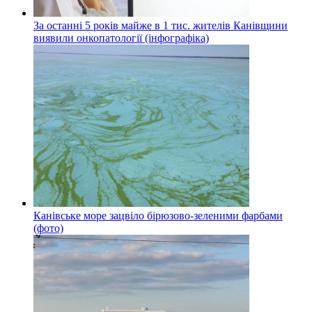
За останні 5 років майже в 1 тис. жителів Канівщини
виявили онкопатології (інфографіка)
Канівське море зацвіло бірюзово-зеленими фарбами
(фото)