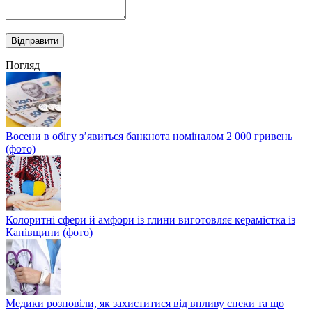
Погляд
Восени в обігу з’явиться банкнота номіналом 2 000 гривень
(фото)
Колоритні сфери й амфори із глини виготовляє керамістка із
Канівщини (фото)
Медики розповіли, як захиститися від впливу спеки та що