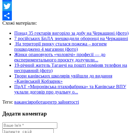
Facebook
Twitter
Схожі матеріали:
Share
Понад 35 гектарів вигоріло за добу на Черкащині (фото)
7 російських БпЛА знешкодили оборонці на Черкащині
На території ринку сталася пожежа – вогнем
пошкоджено 4 магазини (фото)
Жінки опановують «чоловічі» професії — до
експериментального проєкту долучили...
19-річний житель Таганчі на пошті поміняв телефон на
несправний (фото)
Твори канівських школярів увійшли до видання
«Канівський Кобзарик»
ПрАТ «Миронівська птахофабрика» та Канівське ВПУ
уклали договір про дуальну о...
Теги:
вакансія
робота
центр зайнятості
Додати коментар