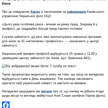
Канів.
Про це повідомляє
Kanos
із посиланням на
інформацію
Канівського
управління Черкаської філії ОЦЗ.
«Цього разу особлива увага - жінкам на ринку праці. Зокрема й у
професії, де традиційно більше представлені чоловіки.
Служба зайнятості, до речі, вже започаткувала навчальні програми
для жінок за 31 «нетиповою» професією», — зазначають у центрі
зайнятості.
Національний ярмарок професій відбудеться 15 травня о 11.00 у
приміщенні центру зайнятості (м. Канів, вул. Шевченка 49/1).
Також організатори акцентують увагу на тому, що захід не випадково
відбудеться саме в День вишиванки. Тож канівців закликають
одягнути свій український символ та завітати на ярмарок.
Нагадаємо нещодавно ми
писали
про те, що канівці не дійшли згоди
щодо місця та вигляду майбутньої Алеї Слави загиблих Героїв (фото).