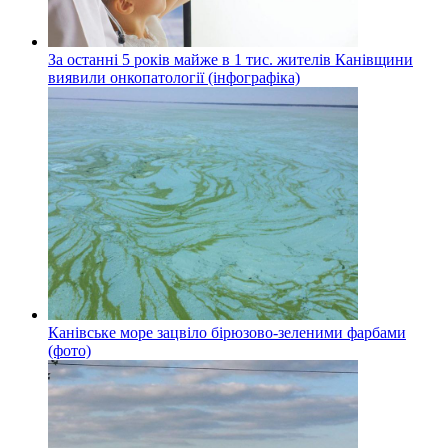
За останні 5 років майже в 1 тис. жителів Канівщини
виявили онкопатології (інфографіка)
Канівське море зацвіло бірюзово-зеленими фарбами
(фото)