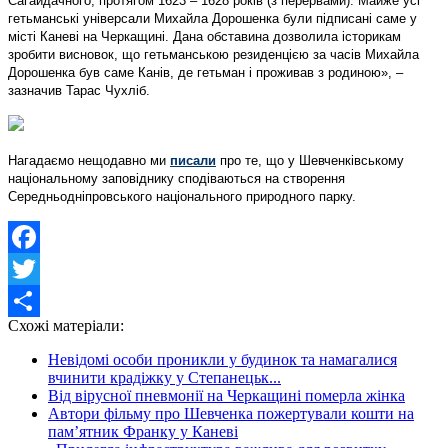
Сагайдачного, протягом 1623 – 1628 років (з перервами). Майже усі
гетьманські універсали Михайла Дорошенка були підписані саме у
місті Каневі на Черкащині. Дана обставина дозволила історикам
зробити висновок, що гетьманською резиденцією за часів Михайла
Дорошенка був саме Канів, де гетьман і проживав з родиною», –
зазначив Тарас Чухліб.
Нагадаємо нещодавно ми
писали
про те, що у Шевченківському
національному заповіднику сподіваються на створення
Середньодніпровського національного природного парку.
Facebook
Twitter
Схожі матеріали:
Share
Невідомі особи проникли у будинок та намагалися
вчинити крадіжку у Степанецьк...
Від вірусної пневмонії на Черкащині померла жінка
Автори фільму про Шевченка пожертували кошти на
пам’ятник Франку у Каневі