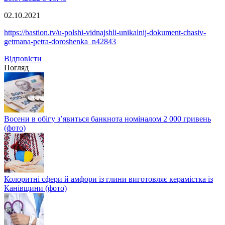
02.10.2021
https://bastion.tv/u-polshi-vidnajshli-unikalnij-dokument-chasiv-
getmana-petra-doroshenka_n42843
Відповіcти
Погляд
Восени в обігу з’явиться банкнота номіналом 2 000 гривень
(фото)
Колоритні сфери й амфори із глини виготовляє керамістка із
Канівщини (фото)