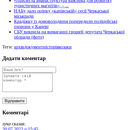
«Прилегла інфраструктура важлива для розвитку
туристичних магнітів», – ...
НАБу дало оцінку «канівській» сесії Черкаської
міськради
Крадіжку із домоволодіння попередили поліцейські
охорони у Каневі
СБУ викрила на вимаганні грошей депутата Черкаської
облради (фото)
Теги:
архів
документи
історія
козаки
Додати коментар
Коментарі
лука
сказав:
20.07.2022 о 15:45