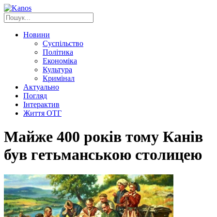
Новини
Суспільство
Політика
Економіка
Культура
Кримінал
Актуально
Погляд
Інтерактив
Життя ОТГ
Майже 400 років тому Канів
був гетьманською столицею