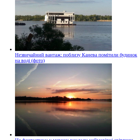
Незвичайний вантаж: поблизу Канева помітили будинок
на воді (фото)