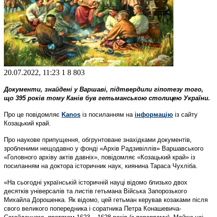
20.07.2022, 11:23
1
8 803
Документи, знайдені у Варшаві, підтвердили гіпотезу того,
що 395 років тому Канів був гетьманською столицею України.
Про це повідомляє
Kanos
із посиланням на
інформацію
із сайту
Козацький край.
Про наукове припущення, обгрунтоване знахідками документів,
зробленими нещодавно у фонді «Архів Радзивіллів» Варшавського
«Головного архіву актів давніх», повідомляє «Козацький край» із
посиланням на доктора історичник наук, киянина Тараса Чухліба.
«На сьогодні українській історичній науці відомо близько двох
десятків універсалів та листів гетьмана Війська Запорозького
Михайла Дорошенка. Як відомо, цей гетьман керував козаками після
свого великого попередника і соратника Петра Конашевича-