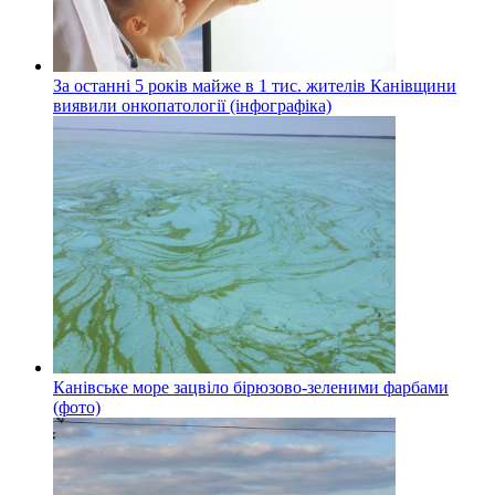
За останні 5 років майже в 1 тис. жителів Канівщини
виявили онкопатології (інфографіка)
Канівське море зацвіло бірюзово-зеленими фарбами
(фото)