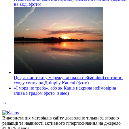
на воді (фото)
Це фантастика: у мережу виклали неймовірні світлини
сходу сонця на Дніпрі у Каневі (фото)
«І моря не треба», або як Канів накрила неймовірна
злива з градом (фото+відео)
‹
›
Використання матеріалів сайту дозволено тільки за згодою
редакції та наявності активного гіперпосилання на джерело
© 2026 Kanos