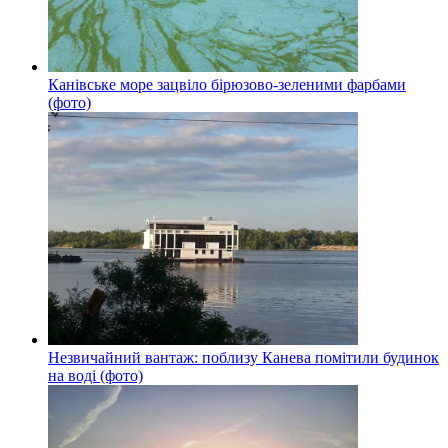
Канівське море зацвіло бірюзово-зеленими фарбами
(фото)
Незвичайний вантаж: поблизу Канева помітили будинок
на воді (фото)