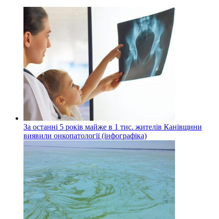
За останні 5 років майже в 1 тис. жителів Канівщини
виявили онкопатології (інфографіка)