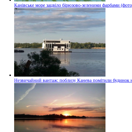
Канівське море зацвіло бірюзово-зеленими фарбами (фото
Незвичайний вантаж: поблизу Канева помітили будинок н