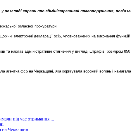
у розгляді справи про адміністративні правопорушення, пов’язан
ркаської обласної прокуратури.
орічні електронні декларації осіб, уповноважених на виконання функці
ів та наклав адміністративні стягнення у вигляді штрафів, розміром 850
ала агентка фсб на Черкащині, яка коригувала ворожий вогонь і намага
мали під час отримання ...
ні
ла на Черкащині