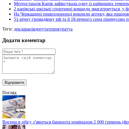
Метеостанція Канів зафіксувала одну із найвищих температ
2 канівські шкільні спортивні команди змагатимуться у фі
На Черкащині правоохоронці викрили аптеку, яка працюв
51-річну громадянку рф та її 18-річного сина примусово п
Теги:
декларація
депутат
прокуратуа
Додати коментар
Погляд
Восени в обігу з’явиться банкнота номіналом 2 000 гривень (фо