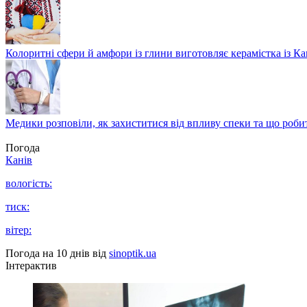
Колоритні сфери й амфори із глини виготовляє керамістка із К
Медики розповіли, як захиститися від впливу спеки та що роби
Погода
Канів
вологість:
тиск:
вітер:
Погода на 10 днів від
sinoptik.ua
Інтерактив