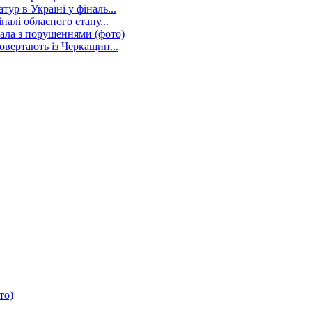
ур в Україні у фіналь...
налі обласного етапу...
ала з порушеннями (фото)
овертають із Черкащин...
то)