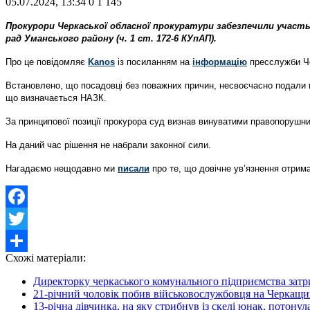
05.07.2024, 13:34
0
1 145
Прокурори Черкаської обласної прокуратури забезпечили участь 
рад Уманського району (ч. 1 ст. 172-6 КУпАП).
Про це повідомляє
Kanos
із посиланням на
інформацію
пресслужби Че
Встановлено, що посадовці без поважних причин, несвоєчасно подали щ
що визначається НАЗК.
За принципової позиції прокурора суд визнав винуватими правопорушник
На даний час рішення не набрали законної сили.
Нагадаємо нещодавно ми
писали
про те, що довічне ув’язнення отрим
Facebook
Twitter
Схожі матеріали:
Share
Директорку черкаського комунального підприємства затри
21-річний чоловік побив військовослужбовця на Черкащи
13-річна дівчинка, на яку стрибнув із скелі юнак, потону