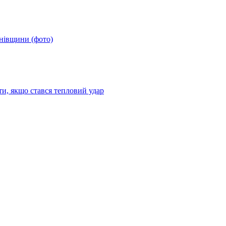
анівщини (фото)
ти, якщо стався тепловий удар