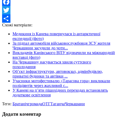
Facebook
Twitter
Схожі матеріали:
Share
Медикиня із Канева повернулася із антарктичної
експедиції (фото)
За підпал автомобіля військовослужбовця ЗСУ жителя
Черкащини засудили до чоти...
Викладачів Канівського ВПУ відзначили на міжнародній
виставці (фото)
На Черкащину насувається хвиля суттєвого
похолодання
Об’єкт інфраструктури, автовокзал, адмінбудівлю,
приватні будинки та автівки ...
Учасники мотофестивалю «Тарасова гора» викликали
поліціянтів через жахливий с...
У Каневі на п’яти пішохідних переходах встановлять
додаткове освітлення
Теги:
Братаніч
громада
ОТГ
Таганча
Черкащани
Додати коментар