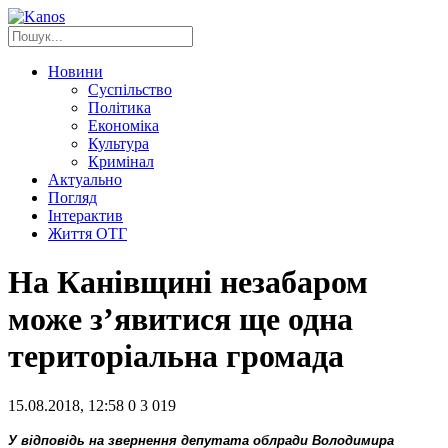
Новини
Суспільство
Політика
Економіка
Культура
Кримінал
Актуально
Погляд
Інтерактив
Життя ОТГ
На Канівщині незабаром
може з’явитися ще одна
територіальна громада
15.08.2018, 12:58
0
3 019
У відповідь на звернення депутата облради Володимира