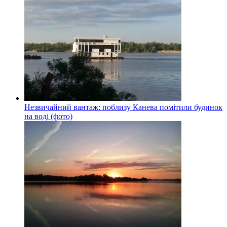
Незвичайний вантаж: поблизу Канева помітили будинок
на воді (фото)