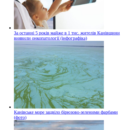
За останні 5 років майже в 1 тис. жителів Канівщини
виявили онкопатології (інфографіка)
Канівське море зацвіло бірюзово-зеленими фарбами
(фото)