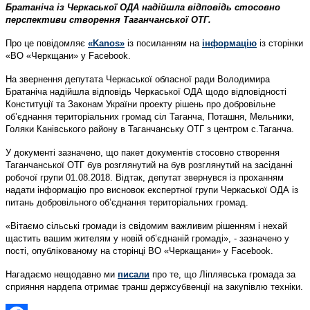
Братаніча із Черкаської ОДА надійшла відповідь стосовно
перспективи створення Таганчанської ОТГ.
Про це повідомляє
«Kanos»
із посиланням на
інформацію
із сторінки
«ВО «Черкщани» у Facebook.
На звернення депутата Черкаської обласної ради Володимира
Братаніча надійшла відповідь Черкаської ОДА щодо відповідності
Конституції та Законам України проекту рішень про добровільне
об’єднання територіальних громад сіл Таганча, Поташня, Мельники,
Голяки Канівського району в Таганчанську ОТГ з центром с.Таганча.
У документі зазначено, що пакет документів стосовно створення
Таганчанської ОТГ був розглянутий на був розглянутий на засіданні
робочої групи 01.08.2018. Відтак, депутат звернувся із проханням
надати інформацію про висновок експертної групи Черкаської ОДА із
питань добровільного об’єднання територіальних громад.
«Вітаємо сільські громади із свідомим важливим рішенням і нехай
щастить вашим жителям у новій об’єднаній громаді», - зазначено у
пості, опублікованому на сторінці ВО «Черкащани» у Facebook.
Нагадаємо нещодавно ми
писали
про те, що Ліплявська громада за
сприяння нардепа отримає транш держсубвенції на закупівлю техніки.