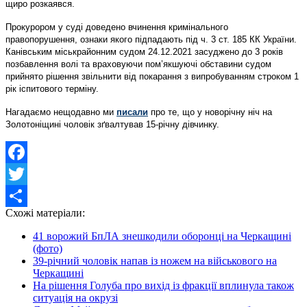
щиро розкаявся.
Прокурором у суді доведено вчинення кримінального
правопорушення, ознаки якого підпадають під ч. 3 ст. 185 КК України.
Канівським міськрайонним судом 24.12.2021 засуджено до 3 років
позбавлення волі та враховуючи пом’якшуючі обставини судом
прийнято рішення звільнити від покарання з випробуванням строком 1
рік іспитового терміну.
Нагадаємо нещодавно ми
писали
про те, що у новорічну ніч на
Золотоніщині чоловік зґвалтував 15-річну дівчинку.
Facebook
Twitter
Схожі матеріали:
Share
41 ворожий БпЛА знешкодили оборонці на Черкащині
(фото)
39-річний чоловік напав із ножем на військового на
Черкащині
На рішення Голуба про вихід із фракції вплинула також
ситуація на окрузі