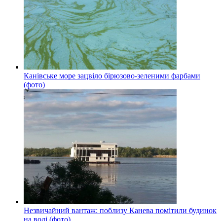
Канівське море зацвіло бірюзово-зеленими фарбами
(фото)
Незвичайний вантаж: поблизу Канева помітили будинок
на воді (фото)