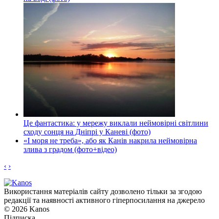
Це фантастика: у мережу виклали неймовірні світлини
сходу сонця на Дніпрі у Каневі (фото)
«І моря не треба», або як Канів накрила неймовірна
злива з градом (фото+відео)
‹
›
Використання матеріалів сайту дозволено тільки за згодою
редакції та наявності активного гіперпосилання на джерело
© 2026 Kanos
Підписка