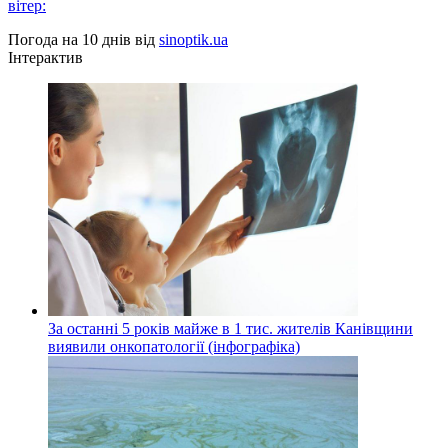
вітер:
Погода на 10 днів від
sinoptik.ua
Інтерактив
За останні 5 років майже в 1 тис. жителів Канівщини
виявили онкопатології (інфографіка)