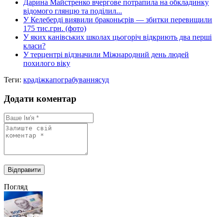
Дарина Майстренко вчергове потрапила на обкладинку
відомого глянцю та поділил...
У Келеберді виявили браконьєрів — збитки перевищили
175 тис.грн. (фото)
У яких канівських школах цьогоріч відкриють два перші
класи?
У терцентрі відзначили Міжнародний день людей
похилого віку
Теги:
крадіжка
пограбування
суд
Додати коментар
Погляд