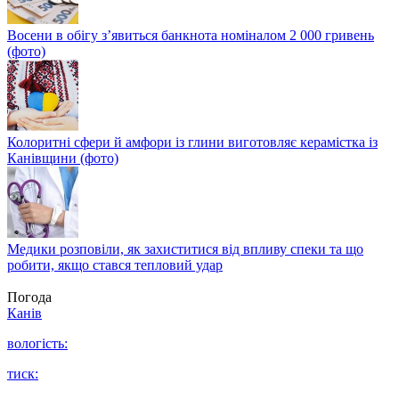
Восени в обігу з’явиться банкнота номіналом 2 000 гривень
(фото)
Колоритні сфери й амфори із глини виготовляє керамістка із
Канівщини (фото)
Медики розповіли, як захиститися від впливу спеки та що
робити, якщо стався тепловий удар
Погода
Канів
вологість:
тиск: