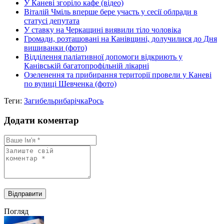
У Каневі згоріло кафе (відео)
Віталій Чміль вперше бере участь у сесії облради в
статусі депутата
У ставку на Черкащині виявили тіло чоловіка
Громади, розташовані на Канівщині, долучилися до Дня
вишиванки (фото)
Відділення паліативної допомоги відкриють у
Канівській багатопрофільній лікарні
Озеленення та прибирання території провели у Каневі
по вулиці Шевченка (фото)
Теги:
Загибель
риба
річка
Рось
Додати коментар
Погляд