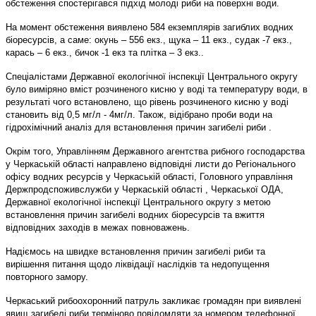
обстеження спостерігався підхід молоді риби на поверхні води.
На момент обстеження виявлено 584 екземплярів загиблих водних
біоресурсів, а саме: окунь – 556 екз., щука – 11 екз., судак -7 екз.,
карась – 6 екз., бичок -1 екз та плітка – 3 екз..
Спеціалістами Державної екологічної інспекції Центрального округу
було виміряно вміст розчиненого кисню у воді та температуру води, в
результаті чого встановлено, що рівень розчиненого кисню у воді
становить від 0,5 мг/л - 4мг/л. Також, відібрано проби води на
гідрохімічний аналіз для встановлення причин загибелі риби .
Окрім того, Управлінням Державного агентства рибного господарства
у Черкаській області направлено відповідні листи до Регіонального
офісу водних ресурсів у Черкаській області, Головного управління
Держпродспоживслужби у Черкаській області , Черкаської ОДА,
Державної екологічної інспекції Центрального округу з метою
встановлення причин загибелі водних біоресурсів та вжиття
відповідних заходів в межах повноважень.
Надіємось на швидке встановлення причин загибелі риби та
вирішення питання щодо ліквідації наслідків та недопущення
повторного замору.
Черкаський рибоохоронний патруль закликає громадян при виявлені
явищ загибелі риби терміново повідомляти за номером телефонної