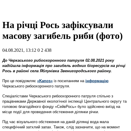
На річці Рось зафіксували
масову загибель риби (фото)
04.08.2021, 13:12
0
2 438
До Черкаського рибоохоронного патруля 02.08.2021 року
надійшла інформація про загибель водних біоресурсів на річці
Рось в районі села Яблунівка Звенигородського району.
Про це повідомляє
«Kanos»
із посиланням на
інформацію
Черкаського рибоохоронного патруля.
Спеціалістами Черкаського рибоохоронного патруля спільно з
працівниками Державної екологічної інспекції Центрального округу та
головою благодійного фонду «СейвРось» було здійснено виїзд на
місце події для проведення обстеження ділянки річки.
Під час візуального обстеження на даній ділянці вода мала
спецефічний затхлий запах. Також, слід зазначити, що на момент