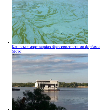
Канівське море зацвіло бірюзово-зеленими фарбами
(фото)