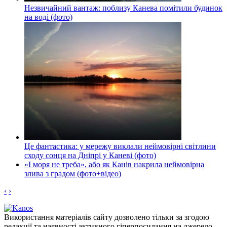
Незвичайний вантаж: поблизу Канева помітили будинок
на воді (фото)
Це фантастика: у мережу виклали неймовірні світлини
сходу сонця на Дніпрі у Каневі (фото)
«І моря не треба», або як Канів накрила неймовірна
злива з градом (фото+відео)
‹
›
Використання матеріалів сайту дозволено тільки за згодою
редакції та наявності активного гіперпосилання на джерело