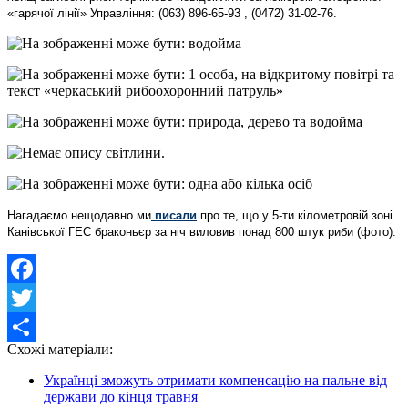
«гарячої лінії» Управління: (063) 896-65-93 , (0472) 31-02-76.
Нагадаємо нещодавно ми
писали
про те, що
у 5-ти кілометровій зоні
Канівської ГЕС браконьєр за ніч виловив понад 800 штук риби (фото).
Facebook
Twitter
Схожі матеріали:
Share
Українці зможуть отримати компенсацію на пальне від
держави до кінця травня