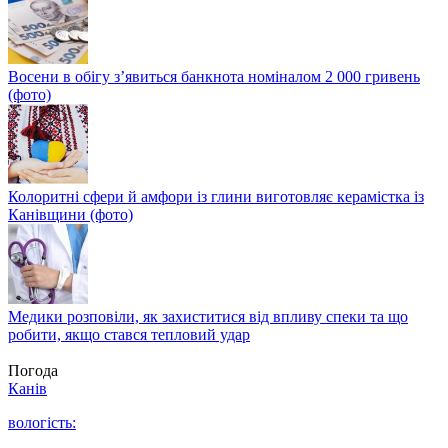
Восени в обігу з’явиться банкнота номіналом 2 000 гривень
(фото)
Колоритні сфери й амфори із глини виготовляє керамістка із
Канівщини (фото)
Медики розповіли, як захиститися від впливу спеки та що
робити, якщо стався тепловий удар
Погода
Канів
вологість: