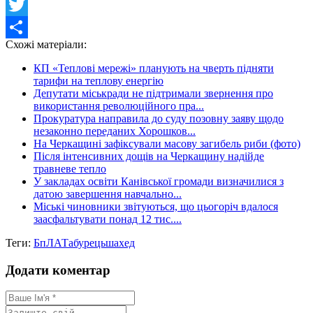
Facebook
Twitter
Схожі матеріали:
Share
КП «Теплові мережі» планують на чверть підняти
тарифи на теплову енергію
Депутати міськради не підтримали звернення про
використання революційного пра...
Прокуратура направила до суду позовну заяву щодо
незаконно переданих Хорошков...
На Черкащині зафіксували масову загибель риби (фото)
Після інтенсивних дощів на Черкащину надійде
травневе тепло
У закладах освіти Канівської громади визначилися з
датою завершення навчально...
Міські чиновники звітуються, що цьогоріч вдалося
заасфальтувати понад 12 тис....
Теги:
БпЛА
Табурець
шахед
Додати коментар