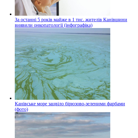
За останні 5 років майже в 1 тис. жителів Канівщини
виявили онкопатології (інфографіка)
Канівське море зацвіло бірюзово-зеленими фарбами
(фото)