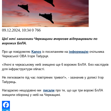
09.12.2024, 10:34
0
766
Цієї ночі захисники Черкащини вчергове відпрацювали по
ворожих БпЛА.
Про це повідомляє
Kanos
із посиланням на
інформацію
очільника
Черкаської ОВА Ігоря Табурця.
«Уночі в черкаському небі знищено ще 6 ворожих БпЛА. Без наслідків
для інфраструктури області.
Не легковажте під час повітряних тривог!», - зазначив у дописі Ігор
Табурець.
Нагадаємо нещодавно ми
писали
про те, що ще три ворожі БпЛА
знищили оборонці у небі на Черкащині.