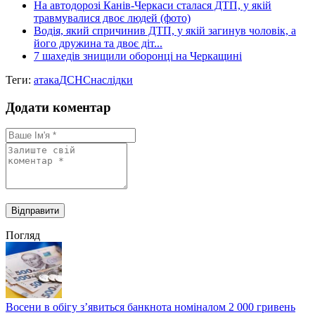
На автодорозі Канів-Черкаси сталася ДТП, у якій
травмувалися двоє людей (фото)
Водія, який спричинив ДТП, у якій загинув чоловік, а
його дружина та двоє діт...
7 шахедів знищили оборонці на Черкащині
Теги:
атака
ДСНС
наслідки
Додати коментар
Погляд
Восени в обігу з’явиться банкнота номіналом 2 000 гривень