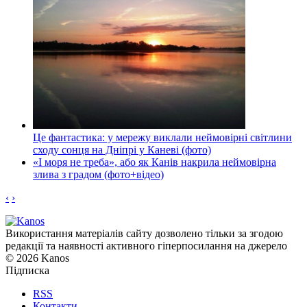
Це фантастика: у мережу виклали неймовірні світлини
сходу сонця на Дніпрі у Каневі (фото)
«І моря не треба», або як Канів накрила неймовірна
злива з градом (фото+відео)
‹
›
Використання матеріалів сайту дозволено тільки за згодою
редакції та наявності активного гіперпосилання на джерело
© 2026 Kanos
Підписка
RSS
Контакти