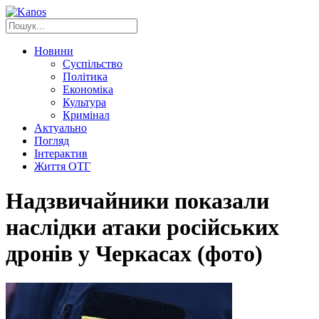
Новини
Суспільство
Політика
Економіка
Культура
Кримінал
Актуально
Погляд
Інтерактив
Життя ОТГ
Надзвичайники показали
наслідки атаки російських
дронів у Черкасах (фото)