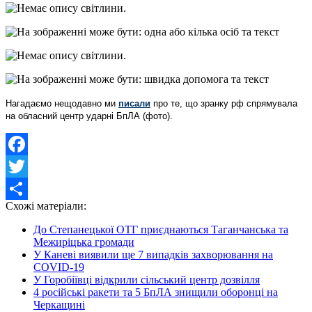
​Нагадаємо нещодавно ми
писали
про те, що зранку рф спрямувала
на обласний центр ударні БпЛА (фото).
Facebook
Twitter
Схожі матеріали:
Share
До Степанецької ОТГ приєднаються Таганчанська та
Межиріцька громади
У Каневі виявили ще 7 випадків захворювання на
COVID-19
У Горобіївці відкрили сільський центр дозвілля
4 російські ракети та 5 БпЛА знищили оборонці на
Черкащині