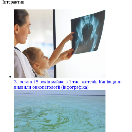
Інтерактив
За останні 5 років майже в 1 тис. жителів Канівщини
виявили онкопатології (інфографіка)