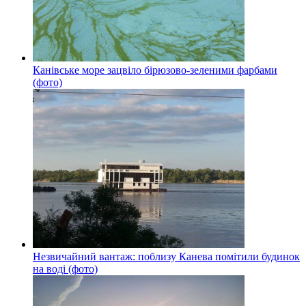
Канівське море зацвіло бірюзово-зеленими фарбами
(фото)
Незвичайний вантаж: поблизу Канева помітили будинок
на воді (фото)