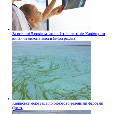
За останні 5 років майже в 1 тис. жителів Канівщини
виявили онкопатології (інфографіка)
Канівське море зацвіло бірюзово-зеленими фарбами
(фото)