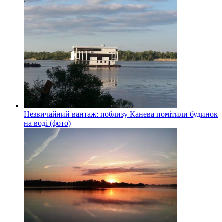
Незвичайний вантаж: поблизу Канева помітили будинок
на воді (фото)