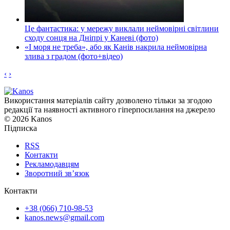
Це фантастика: у мережу виклали неймовірні світлини
сходу сонця на Дніпрі у Каневі (фото)
«І моря не треба», або як Канів накрила неймовірна
злива з градом (фото+відео)
‹
›
Використання матеріалів сайту дозволено тільки за згодою
редакції та наявності активного гіперпосилання на джерело
© 2026 Kanos
Підписка
RSS
Контакти
Рекламодавцям
Зворотний зв’язок
Контакти
+38 (066) 710-98-53
kanos.news@gmail.com