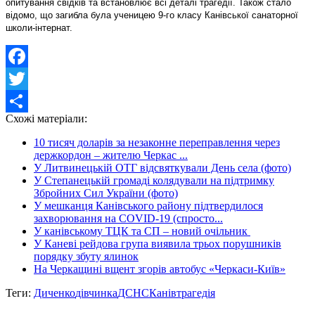
опитування свідків та встановлює всі деталі трагедії. Також стало
відомо, що загибла була ученицею 9-го класу Канівської санаторної
школи-інтернат.
Facebook
Twitter
Схожі матеріали:
Share
10 тисяч доларів за незаконне переправлення через
держкордон – жителю Черкас ...
У Литвинецькій ОТГ відсвяткували День села (фото)
У Степанецькій громаді колядували на підтримку
Збройних Сил України (фото)
У мешканця Канівського району підтвердилося
захворювання на COVID-19 (спросто...
У канівському ТЦК та СП – новий очільник
У Каневі рейдова група виявила трьох порушників
порядку збуту ялинок
На Черкащині вщент згорів автобус «Черкаси-Київ»
Теги:
Диченко
дівчинка
ДСНС
Канів
трагедія