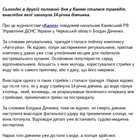
Сьогодні в другій половині дня у Каневі сталася трагедія,
внаслідок якої загинула 14-річна дівчинка.
Про це журналістам
«Kanos»
повідомив начальник Канівський РВ
Управління ДСНС України у Черкаській області Богдан Диченко.
За словами рятувальника, трагедія сталася поблизу комплексу
«Авто-ріка». Як відомо, попри застереження рятувальників, приплав
комплексу давно уже став улюбленим місцем для любителів
екстремального купання. Особливою популярністю серед
відпочивальників, більшість з яких молодь, користувалися стрибки у
воду або із самого приплаву, або з даху, що його накриває.
Внаслідок одного із таких стрибків і сталася трагедія. Наразі відомо,
що після того, як у воду стрибнула 14-річна дівчина, до води пірнув
хлопець, який, вочевидь, не розрахувавши безпечного інтервалу між
стрибками, приземлився прямо на постраждалу.
За словами Богдана Диченка, поки не відомо, чи смерть дівчини
наступила внаслідок фатального удару від приземлення хлопця, чи
вона потонула. Відповідні деталі уже встановить судово-медична
експертиза.
Наразі тіло дівчинки уже дістали з води, а поліція здійснює