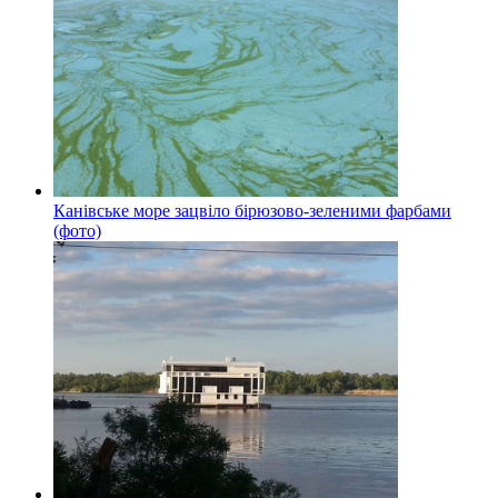
Канівське море зацвіло бірюзово-зеленими фарбами
(фото)