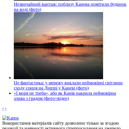
Незвичайний вантаж: поблизу Канева помітили будинок
на воді (фото)
Це фантастика: у мережу виклали неймовірні світлини
сходу сонця на Дніпрі у Каневі (фото)
«І моря не треба», або як Канів накрила неймовірна
злива з градом (фото+відео)
‹
›
Використання матеріалів сайту дозволено тільки за згодою
редакції та наявності активного гіперпосилання на джерело