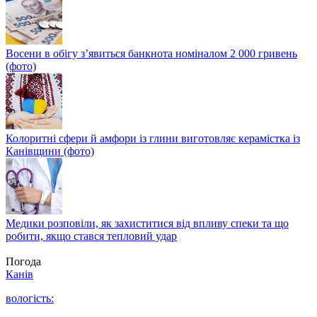
Восени в обігу з’явиться банкнота номіналом 2 000 гривень
(фото)
Колоритні сфери й амфори із глини виготовляє керамістка із
Канівщини (фото)
Медики розповіли, як захиститися від впливу спеки та що
робити, якщо стався тепловий удар
Погода
Канів
вологість: