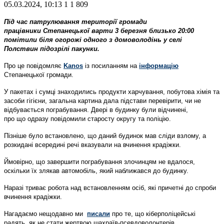
05.03.2024, 10:13
1
1 809
Під час патрулювання території громади
працівники Степанецької варти 3 березня близько 20:00
помітили біля огорожі одного з домоволодінь у селі
Полствин підозрілі пакунки.
Про це повідомляє
Kanos
із посиланням на
інформацію
Степанецької громади.
У пакетах і сумці знаходились продукти харчування, побутова хімія та
засоби гігієни, загальна картина дала підстави перевірити, чи не
відбувається пограбування. Двері в будинку були відчинені,
про що одразу повідомили старосту округу та поліцію.
Пізніше було встановлено, що даний будинок мав сліди взлому, а
розкидані всередині речі вказували на вчинення крадіжки.
Ймовірно, що завершити пограбування злочинцям не вдалося,
оскільки їх злякав автомобіль, який наближався до будинку.
Наразі триває робота над встановленням осіб, які причетні до спроби
вчинення крадіжки.
Нагадаємо нещодавно ми
писали
про те, що кіберполіцейські
радять, як не стати жертвою шахраїв-псевдоволонтерів.