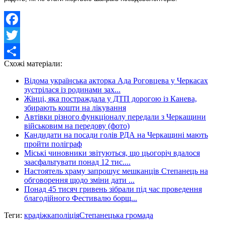
Facebook
Twitter
Схожі матеріали:
Share
Відома українська акторка Ада Роговцева у Черкасах
зустрілася із родинами зах...
Жінці, яка постраждала у ДТП дорогою із Канева,
збирають кошти на лікування
Автівки різного функціоналу передали з Черкащини
військовим на передову (фото)
Кандидати на посади голів РДА на Черкащині мають
пройти поліграф
Міські чиновники звітуються, що цьогоріч вдалося
заасфальтувати понад 12 тис....
Настоятель храму запрошує мешканців Степанець на
обговорення щодо зміни дати ...
Понад 45 тисяч гривень зібрали під час проведення
благодійного Фестивалю борщ...
Теги:
крадіжка
поліція
Степанецька громада