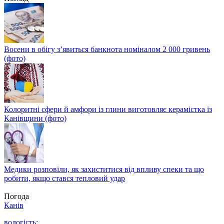
Восени в обігу з’явиться банкнота номіналом 2 000 гривень
(фото)
Колоритні сфери й амфори із глини виготовляє керамістка із
Канівщини (фото)
Медики розповіли, як захиститися від впливу спеки та що
робити, якщо стався тепловий удар
Погода
Канів
вологість: