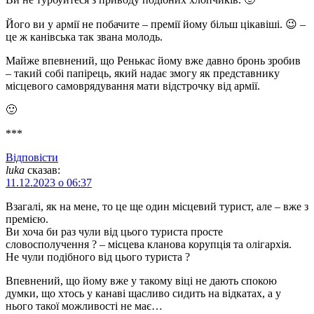
Його ви у армії не побачите – премії йому більш цікавіші. 😉 –
це ж канівська так звана молодь.
Майже впевнений, що Ренькас йому вже давно бронь зробив
– такий собі папірець, який надає змогу як представнику
місцевого самоврядування мати відстрочку від армії.
🙂
***
Відповіcти
luka
сказав:
11.12.2023 о 06:37
Взагалі, як на мене, то це ще один місцевий турист, але – вже з
премією.
Ви хоча би раз чули від цього туриста просте
словосполучення ? – місцева кланова корупція та олігархія.
Не чули подібного від цього туриста ?
Впевнений, що йому вже у такому віці не дають спокою
думки, що хтось у канаві щасливо сидить на відкатах, а у
нього такої можливості не має…