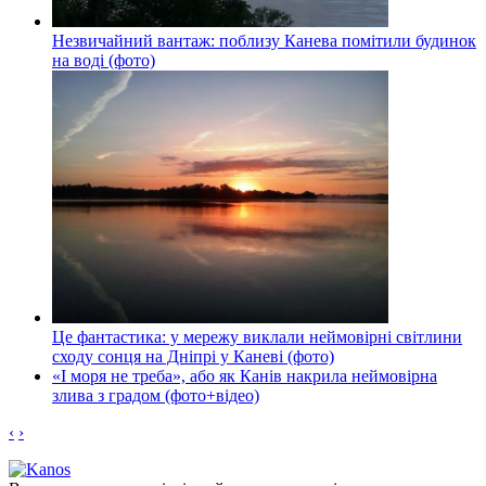
Незвичайний вантаж: поблизу Канева помітили будинок
на воді (фото)
Це фантастика: у мережу виклали неймовірні світлини
сходу сонця на Дніпрі у Каневі (фото)
«І моря не треба», або як Канів накрила неймовірна
злива з градом (фото+відео)
‹
›