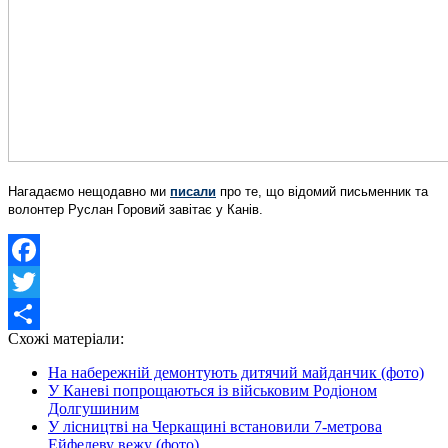
Нагадаємо нещодавно ми
писали
про те, що
відомий письменник та
волонтер Руслан Горовий завітає у Канів.
Facebook
Twitter
Схожі матеріали:
Share
На набережній демонтують дитячий майданчик (фото)
У Каневі попрощаються із військовим Родіоном
Долгушиним
У лісництві на Черкащині встановили 7-метрова
Ейфелеву вежу (фото)