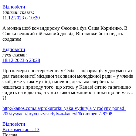
Відповіcти
Єтаган
сказав:
11.12.2023 о 10:20
А можна шоб командирому Фесенка був Саша Корнієнко. В
Сашка великий військовий досвід. Він зможе його педать
солдатам
Відповіcти
лука
сказав:
18.12.2023 о 23:28
Про камери спостереження у Смілі – інформація у документах
для талановитої місцевої так званої молодіжної ради – у членів
якої , вже у такому віці, напевно, десь там свербить та
чешеться з приводу того, що хтось у Канаві ситно та затишно
сидить на відкатах, а у них такої можливості поки що не має…
?!
http://kanos.com.ua/prokurorku-yaka-vyduryla-v-rodyny-ponad-
200-tysyach-hryven-zasudyly-u-kanevi/#comment-28208
Відповіcти
Всі коментарі - 13
Погляд