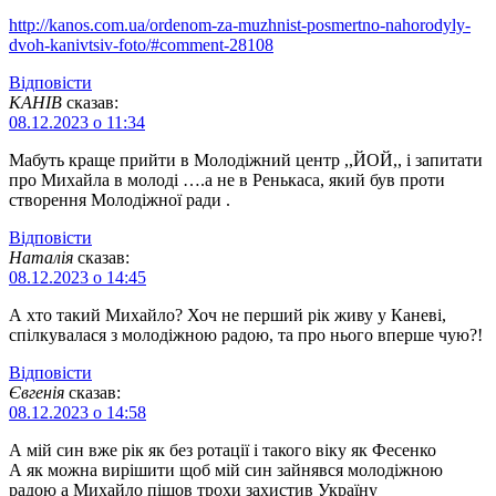
http://kanos.com.ua/ordenom-za-muzhnist-posmertno-nahorodyly-
dvoh-kanivtsiv-foto/#comment-28108
Відповіcти
КАНІВ
сказав:
08.12.2023 о 11:34
Мабуть краще прийти в Молодіжний центр ,,ЙОЙ,, і запитати
про Михайла в молоді ….а не в Ренькаса, який був проти
створення Молодіжної ради .
Відповіcти
Наталія
сказав:
08.12.2023 о 14:45
А хто такий Михайло? Хоч не перший рік живу у Каневі,
спілкувалася з молодіжною радою, та про нього вперше чую?!
Відповіcти
Євгенія
сказав:
08.12.2023 о 14:58
А мій син вже рік як без ротації і такого віку як Фесенко
А як можна вирішити щоб мій син зайнявся молодіжною
радою а Михайло пішов трохи захистив Україну