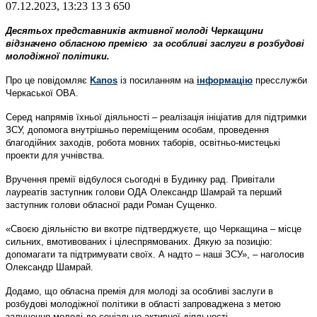
07.12.2023, 13:23
13
3 650
Десятьох представників активної молоді Черкащини
відзначено обласною премією за особливі заслуги в розбудові
молодіжної політики.
Про це повідомляє
Kanos
із посиланням на
інформацію
пресслужби
Черкаської ОВА.
Серед напрямів їхньої діяльності – реалізація ініціатив для підтримки
ЗСУ, допомога внутрішньо переміщеним особам, проведення
благодійних заходів, робота мовних таборів, освітньо-мистецькі
проекти для учнівства.
Вручення премії відбулося сьогодні в Будинку рад. Привітали
лауреатів заступник голови ОДА Олександр Шамрай та перший
заступник голови обласної ради Роман Сущенко.
«Своєю діяльністю ви вкотре підтверджуєте, що Черкащина – місце
сильних, вмотивованих і цілеспрямованих. Дякую за позицію:
допомагати та підтримувати своїх. А надто – наші ЗСУ», – наголосив
Олександр Шамрай.
Додамо, що обласна премія для молоді за особливі заслуги в
розбудові молодіжної політики в області запроваджена з метою
залучення молоді до соціально активної діяльності.