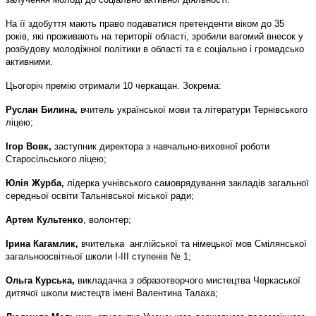
На її здобуття мають право подаватися претенденти віком до 35
років, які проживають на території області, зробили вагомий внесок у
розбудову молодіжної політики в області та є соціально і громадсько
активними.
Цьогоріч премію отримали 10 черкащан. Зокрема:
Руслан Билина,
вчитель української мови та літератури Тернівського
ліцею;
Ігор Вовк,
заступник директора з навчально-виховної роботи
Старосільського ліцею;
Юлія Журба,
лідерка учнівського самоврядування закладів загальної
середньої освіти Тальнівської міської ради;
Артем Культенко
, волонтер;
Ірина Кагамлик,
вчителька англійської та німецької мов Смілянської
загальноосвітньої школи І-ІІІ ступенів № 1;
Ольга Курська,
викладачка з образотворчого мистецтва Черкаської
дитячої школи мистецтв імені Валентина Талаха;