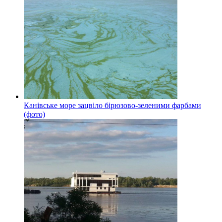
Канівське море зацвіло бірюзово-зеленими фарбами
(фото)