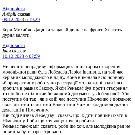
Відповіcти
Андрій
сказав:
09.12.2023 о 19:29
Бери Михайло Дацюка та давай до нас на фронт. Хватить
дурня валяти.
Відповіcти
Іван
сказав:
10.12.2023 о 07:59
Не пешіть непрадиву інформацію. Ініціатором створення
молодіжної ради була Лебедєва Ларіса Іванівна, на той час
керівник молодіжного відділу. Вона виконала всю чорнову
-бюрократичну роботу по реєстрації молодіжної ради і все
зробила в рамках Закону. Якби Ренькас був проти створення,
то він би не підписав би жодний документ у Лебедьової. Або
поступив би так , як в свій час поступив Ніколенко з поїздкою
своєї дитини та дитини Валентини Чиж в складі молодіжної
делегації в Німеччину.
Він тоді визвав Лебедєву і сказав, що їх діти повинні їхати в
Німеччину. Роби що хоч,якщо хочеш робити.
Ренькас також міг сказати, роби що хоч, але молодіжна рад не
повинна бути зареєстрована.