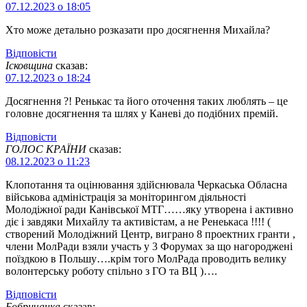
07.12.2023 о 18:05
Хто може детально розказати про досягнення Михайла?
Відповіcти
Ісковщина
сказав:
07.12.2023 о 18:24
Досягнення ?! Ренькас та його оточення таких люблять – це
головне досягнення та шлях у Каневі до подібних премій.
Відповіcти
ГОЛОС КРАЇНИ
сказав:
08.12.2023 о 11:23
Клопотання та оцінювання здійснювала Черкаська Обласна
військова адміністрація за моніторингом діяльності
Молодіжної ради Канівської МТГ……яку утворена і активно
діє і завдяки Михайлу та активістам, а не Ренеькаса !!!! (
створений Молодіжний Центр, виграно 8 проектних гранти ,
члени МолРади взяли участь у 3 Форумах за що нагороджені
поїздкою в Польшу….крім того МолРада проводить велику
волонтерську роботу спільно з ГО та ВЦ )….
Відповіcти
Бобричанка
сказав: