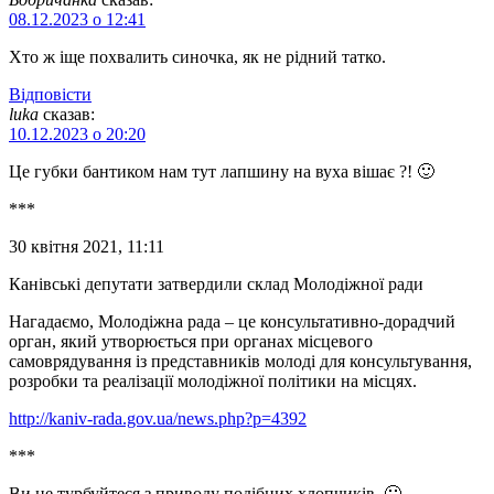
08.12.2023 о 12:41
Хто ж іще похвалить синочка, як не рідний татко.
Відповіcти
luka
сказав:
10.12.2023 о 20:20
Це губки бантиком нам тут лапшину на вуха вішає ?! 🙂
***
30 квітня 2021, 11:11
Канівські депутати затвердили склад Молодіжної ради
Нагадаємо, Молодіжна рада – це консультативно-дорадчий
орган, який утворюється при органах місцевого
самоврядування із представників молоді для консультування,
розробки та реалізації молодіжної політики на місцях.
http://kaniv-rada.gov.ua/news.php?p=4392
***
Ви не турбуйтеся з приводу подібних хлопчиків. 🙂