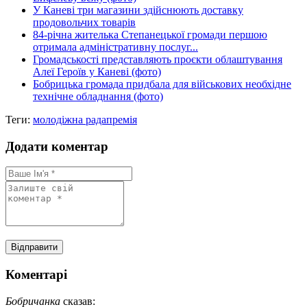
У Каневі три магазини здійснюють доставку
продовольчих товарів
84-річна жителька Степанецької громади першою
отримала адміністративну послуг...
Громадськості представляють проєкти облаштування
Алеї Героїв у Каневі (фото)
Бобрицька громада придбала для військових необхідне
технічне обладнання (фото)
Теги:
молодіжна рада
премія
Додати коментар
Коментарі
Бобричанка
сказав: