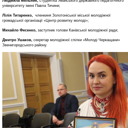
Людмила Мельник,
студентка Уманського державного педагогічного
університету імені Павла Тичини;
Лілія Титаренко,
членкиня Золотоніської міської молодіжної
громадської організації «Центр розвитку молоді»;
Михайло Фесенко,
заступник голови Канівської молодіжної ради;
Дмитро Ушаков,
секретар молодіжної спілки «Молоді Черкащани»
Звенигородського району.