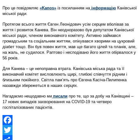
Про це повідомляє
«Kanos»
із посиланням на
інформацію
Канівської
міської ради.
Протягом всього життя Євген Леонідович усім серцем вболівав за
життя і розвиток Канева. Він неодноразово був депутатом Канівської
міської ради, членом виконавчого комітету. Активно займався
громадським та соціальним життям, опікувався хворими на цукровий
діабет тощо. Він був повен життя, мав ще багато цілей та планів, але,
на жаль, не судилося. Раптово і несподівано його життя обірвалося у
56 років.
Для Канева – це непоправна втрата. Канівська міська рада та її
виконавчий комітет висловлюють щирі, глибокі співчуття рідним і
близьким покійного. Світла пам’ять про Євгена Касіча-Пилипенка
назавжди збережеться в наших серцях.
Нагадаємо нещодавно ми
писали
про те, що за добу на Канівщині –
17 нових випадків захворювання на COVID-19 та четверо
госпіталізованих пацієнтів.
Facebook
Twitter