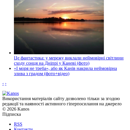
Це фантастика: у мережу виклали неймовірні світлини
сходу сонця на Дніпрі у Каневі (фото)
«І моря не треба», або як Канів накрила неймовірна
злива з градом (фото+відео)
‹
›
Використання матеріалів сайту дозволено тільки за згодою
редакції та наявності активного гіперпосилання на джерело
© 2026 Kanos
Підписка
RSS
Контакти