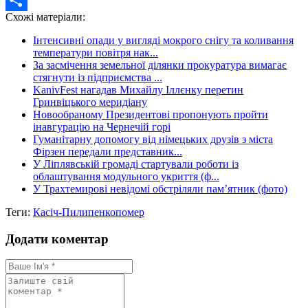
Схожі матеріали:
Share
Інтенсивні опади у вигляді мокрого снігу та коливання
температури повітря нак...
За засмічення земельної ділянки прокуратура вимагає
стягнути із підприємства ...
KanivFest нагадав Михайлу Іллєнку перетин
Гринвіцького меридіану
Новообраному Президентові пропонують пройти
інавгурацію на Чернечій горі
Гуманітарну допомогу від німецьких друзів з міста
Фірзен передали представник...
У Ліплявській громаді стартували роботи із
облаштування модульного укриття (ф...
У Трахтемирові невідомі обстріляли пам’ятник (фото)
Теги:
Касіч-Пилипенко
помер
Додати коментар