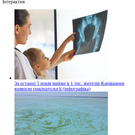
Інтерактив
За останні 5 років майже в 1 тис. жителів Канівщини
виявили онкопатології (інфографіка)