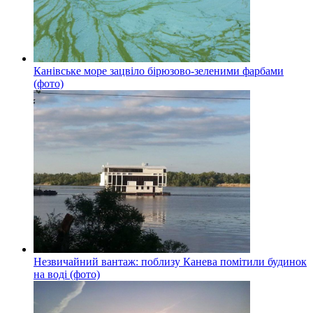
Канівське море зацвіло бірюзово-зеленими фарбами
(фото)
Незвичайний вантаж: поблизу Канева помітили будинок
на воді (фото)