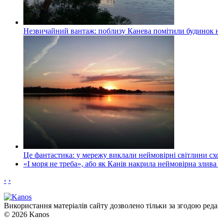
Незвичайний вантаж: поблизу Канева помітили будинок н
Це фантастика: у мережу виклали неймовірні світлини схо
«І моря не треба», або як Канів накрила неймовірна злива
‹
›
Використання матеріалів сайту дозволено тільки за згодою реда
© 2026 Kanos