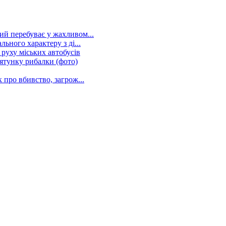
ий перебуває у жахливом...
ьного характеру з ді...
 руху міських автобусів
рятунку рибалки (фото)
 про вбивство, загрож...