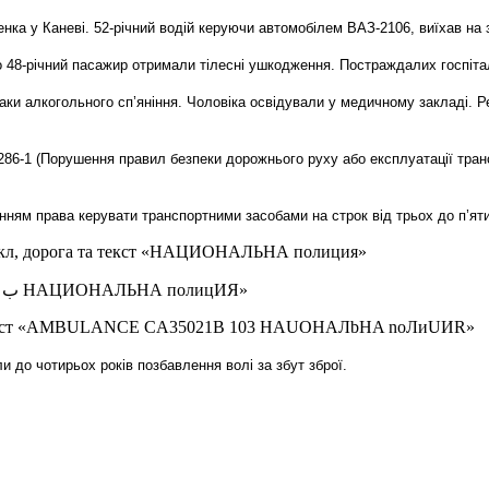
ка у Каневі. 52-річний водій керуючи автомобілем ВАЗ-2106, виїхав на зу
о 48-річний пасажир отримали тілесні ушкодження. Постраждалих госпітал
знаки алкогольного сп’яніння. Чоловіка освідували у медичному закладі.
 286-1 (Порушення правил безпеки дорожнього руху або експлуатації тран
енням права керувати транспортними засобами на строк від трьох до п’ят
ли до чотирьох років позбавлення волі за збут зброї.