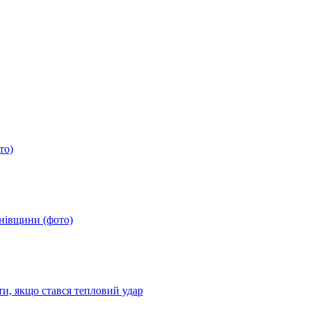
то)
анівщини (фото)
ти, якщо стався тепловий удар