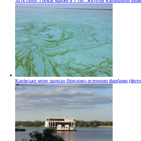
За останні 5 років майже в 1 тис. жителів Канівщини вияв
Канівське море зацвіло бірюзово-зеленими фарбами (фото