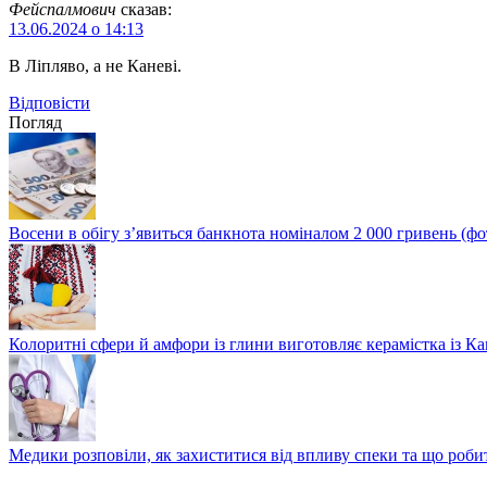
Фейспалмович
сказав:
13.06.2024 о 14:13
В Ліпляво, а не Каневі.
Відповіcти
Погляд
Восени в обігу з’явиться банкнота номіналом 2 000 гривень (фо
Колоритні сфери й амфори із глини виготовляє керамістка із К
Медики розповіли, як захиститися від впливу спеки та що роби