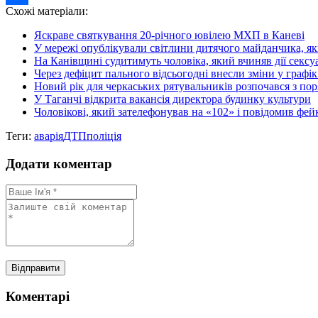
Схожі матеріали:
Share
Яскраве святкування 20-річного ювілею МХП в Каневі
У мережі опублікували світлини дитячого майданчика, як
На Канівщині судитимуть чоловіка, який вчиняв дії сексуал
Через дефіцит пального відсьогодні внесли зміни у графік
Новий рік для черкаських рятувальників розпочався з по
У Таганчі відкрита вакансія директора будинку культури
Чоловікові, який зателефонував на «102» і повідомив фейк
Теги:
аварія
ДТП
поліція
Додати коментар
Коментарі