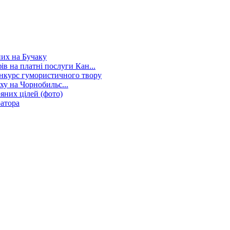
них на Бучаку
в на платні послуги Кан...
нкурс гумористичного твору
ху на Чорнобильс...
яних цілей (фото)
ратора