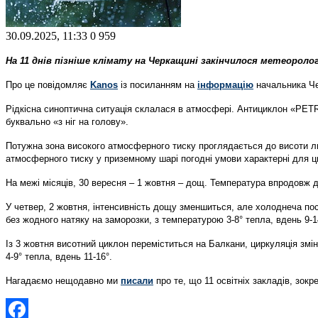
30.09.2025, 11:33
0
959
На 11 днів пізніше клімату на Черкащині закінчилося метеорол
Про це повідомляє
Kanos
із посиланням на
інформацію
начальника Че
Рідкісна синоптична ситуація склалася в атмосфері. Антициклон «PET
буквально «з ніг на голову».
Потужна зона високого атмосферного тиску проглядається до висоти ли
атмосферного тиску у приземному шарі погодні умови характерні для ц
На межі місяців, 30 вересня – 1 жовтня – дощ. Температура впродовж 
У четвер, 2 жовтня, інтенсивність дощу зменшиться, але холоднеча по
без жодного натяку на заморозки, з температурою 3-8° тепла, вдень 9-1
Із 3 жовтня висотний циклон переміститься на Балкани, циркуляція змі
4-9° тепла, вдень 11-16°.
Нагадаємо нещодавно ми
писали
про те, що 11 освітніх закладів, зокр