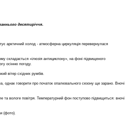
станнього десятиріччя.
ртує арктичний холод - атмосферна циркуляція перевернулася
ому складається «ілюзія антициклону», на фоні підвищеного
огу осінню погоду.
ий вітер східних румбів.
а, однак говорити про початок опалювального сезону ще зарано. Вночі
пле та вологе повітря. Температурний фон поступово підвищиться: вночі
и (фото).