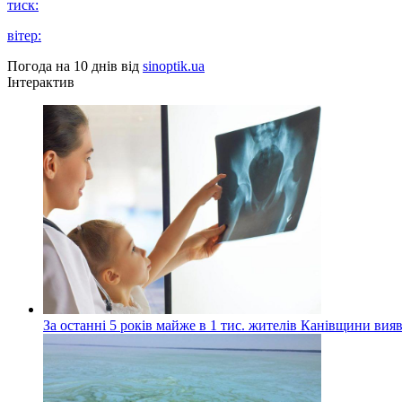
тиск:
вітер:
Погода на 10 днів від
sinoptik.ua
Інтерактив
За останні 5 років майже в 1 тис. жителів Канівщини вияв