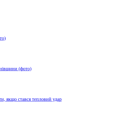
то)
анівщини (фото)
ти, якщо стався тепловий удар