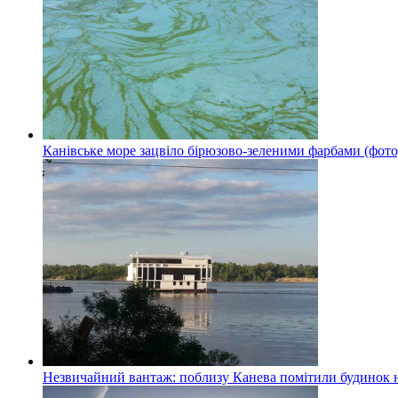
Канівське море зацвіло бірюзово-зеленими фарбами (фото
Незвичайний вантаж: поблизу Канева помітили будинок н