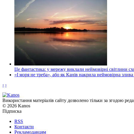
Це фантастика: у мережу виклали неймовірні світлини схо
«І моря не треба», або як Канів накрила неймовірна злива
‹
›
Використання матеріалів сайту дозволено тільки за згодою реда
© 2026 Kanos
Підписка
RSS
Контакти
Рекламодавцям