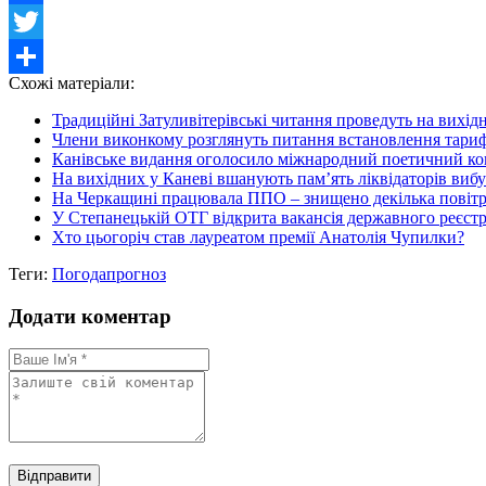
Facebook
Twitter
Схожі матеріали:
Share
Традиційні Затуливітерівські читання проведуть на вихід
Члени виконкому розглянуть питання встановлення тарифі
Канівське видання оголосило міжнародний поетичний ко
На вихідних у Каневі вшанують пам’ять ліквідаторів вибу
На Черкащині працювала ППО – знищено декілька повітр
У Степанецькій ОТГ відкрита вакансія державного реєст
Хто цьогоріч став лауреатом премії Анатолія Чупилки?
Теги:
Погода
прогноз
Додати коментар