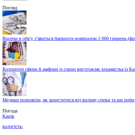
Погляд
Восени в обігу з’явиться банкнота номіналом 2 000 гривень (фо
Колоритні сфери й амфори із глини виготовляє керамістка із К
Медики розповіли, як захиститися від впливу спеки та що роби
Погода
Канів
вологість: