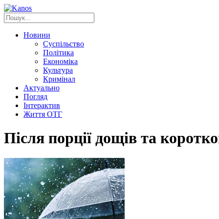
Новини
Суспільство
Політика
Економіка
Культура
Кримінал
Актуально
Погляд
Інтерактив
Життя ОТГ
Після порції дощів та коротк