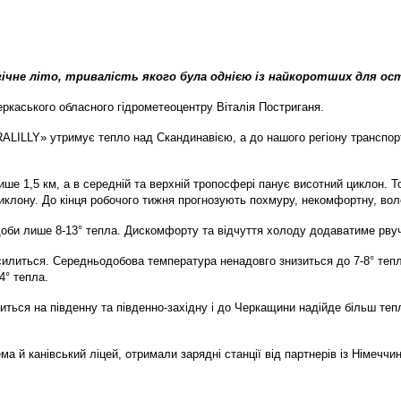
огічне літо, тривалість якого була однією із найкоротших для о
ркаського обласного гідрометеоцентру Віталія Постриганя.
RALILLY» утримує тепло над Скандинавією, а до нашого регіону транспо
ше 1,5 км, а в середній та верхній тропосфері панує висотний циклон. Т
иклону. До кінця робочого тижня прогнозують похмуру, некомфортну, вол
доби лише 8-13° тепла. Дискомфорту та відчуття холоду додаватиме рвучк
силиться. Середньодобова температура ненадовго знизиться до 7-8° тепл
4° тепла.
ниться на південну та південно-західну і до Черкащини надійде більш те
ема й канівський ліцей, отримали зарядні станції від партнерів із Німеччин