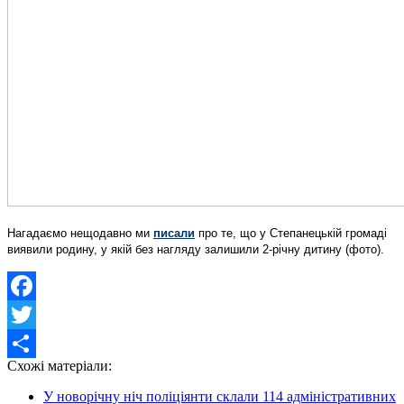
Нагадаємо нещодавно ми
писали
про те, що у Степанецькій громаді
виявили родину, у якій без нагляду залишили 2-річну дитину (фото).
Facebook
Twitter
Схожі матеріали:
Share
У новорічну ніч поліціянти склали 114 адміністративних