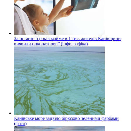
За останні 5 років майже в 1 тис. жителів Канівщини
виявили онкопатології (інфографіка)
Канівське море зацвіло бірюзово-зеленими фарбами
(фото)