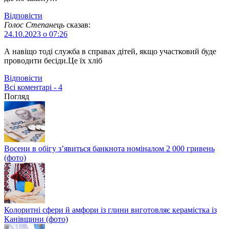
Відповіcти
Голос Степанець
сказав:
24.10.2023 о 07:26
А навіщо тоді служба в справах дітей, якщо участковий буде
проводити бесіди.Це їх хліб
Відповіcти
Всі коментарі - 4
Погляд
Восени в обігу з’явиться банкнота номіналом 2 000 гривень
(фото)
Колоритні сфери й амфори із глини виготовляє керамістка із
Канівщини (фото)