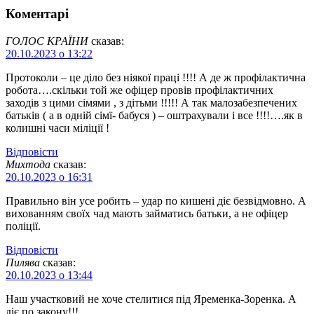
Коментарі
ГОЛОС КРАЇНИ
сказав:
20.10.2023 о 13:22
Протоколи – це діло без ніякої праці !!!! А де ж профілактична
робота….скільки той же офіцер провів профілактичних
заходів з цими сімями , з дітьми !!!!! А так малозабезпечених
батьків ( а в одній сімї- бабуся ) – оштрахували і все !!!!….як в
колишні часи міліції !
Відповіcти
Михтода
сказав:
20.10.2023 о 16:31
Правильно він усе робить – удар по кишені діє безвідмовно. А
вихованням своїх чад мають займатись батьки, а не офіцер
поліції.
Відповіcти
Пилява
сказав:
20.10.2023 о 13:44
Наш участковий не хоче стелитися під Яременка-Зоренка. А
діє по закону!!!