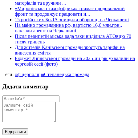
матеріалів та вручили ...
«Миронівська птахофабрика» тримає продовольчий
фронт та продовжує працювати н...
15 російських БпЛА знищили оборонці на Черкащині
На майно громадянина рф, вартістю 16,6 млн.грн.,
наклали арешт на Черкащині
Після перипетій міська рада таки виділила АТОвцю 70
тисяч гривень
Для жителів Канівської громади зростуть тарифи на
вивезення сміття
Бюджет Ліплявської громади на 2025-ий рік ухвалили на
черговій сесії (фото)
Теги:
офіцер
поліція
Степанецька громада
Додати коментар