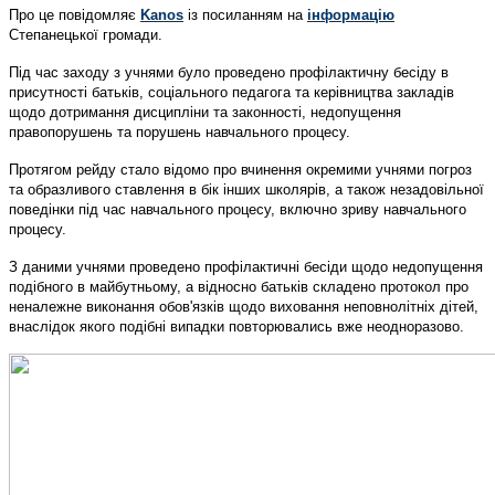
Про це повідомляє
Kanos
із посиланням на
інформацію
Степанецької громади.
Під час заходу з учнями було проведено профілактичну бесіду в
присутності батьків, соціального педагога та керівництва закладів
щодо дотримання дисципліни та законності, недопущення
правопорушень та порушень навчального процесу.
Протягом рейду стало відомо про вчинення окремими учнями погроз
та образливого ставлення в бік інших школярів, а також незадовільної
поведінки під час навчального процесу, включно зриву навчального
процесу.
З даними учнями проведено профілактичні бесіди щодо недопущення
подібного в майбутньому, а відносно батьків складено протокол про
неналежне виконання обов'язків щодо виховання неповнолітніх дітей,
внаслідок якого подібні випадки повторювались вже неодноразово.