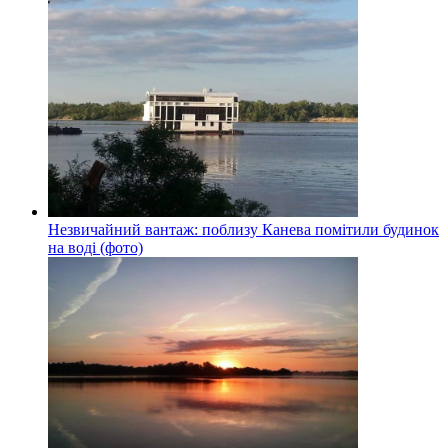
Незвичайний вантаж: поблизу Канева помітили будинок
на воді (фото)