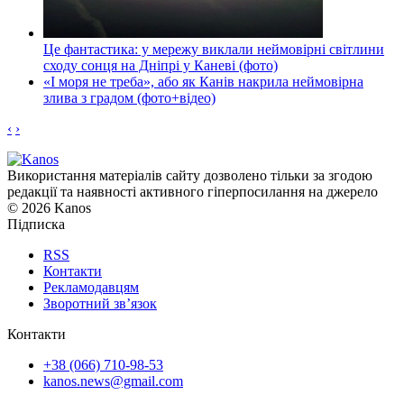
Це фантастика: у мережу виклали неймовірні світлини
сходу сонця на Дніпрі у Каневі (фото)
«І моря не треба», або як Канів накрила неймовірна
злива з градом (фото+відео)
‹
›
Використання матеріалів сайту дозволено тільки за згодою
редакції та наявності активного гіперпосилання на джерело
© 2026 Kanos
Підписка
RSS
Контакти
Рекламодавцям
Зворотний зв’язок
Контакти
+38 (066) 710-98-53
kanos.news@gmail.com