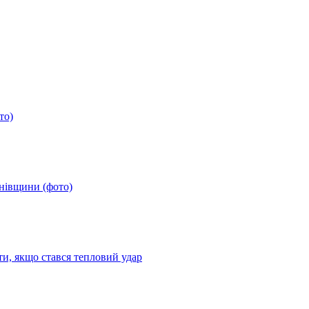
то)
анівщини (фото)
ти, якщо стався тепловий удар