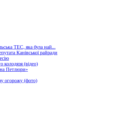
ська ТЕС, яка була най...
путата Канівської райради
сесію
о колодязя (відео)
она Петлюри»
у огорожу (фото)