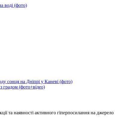
а воді (фото)
ду сонця на Дніпрі у Каневі (фото)
 з градом (фото+відео)
кції та наявності активного гіперпосилання на джерело