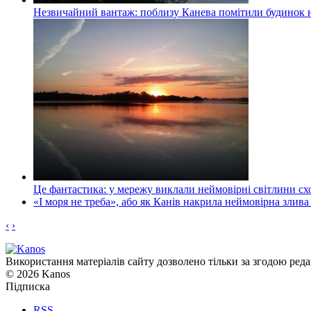
Незвичайний вантаж: поблизу Канева помітили будинок н
Це фантастика: у мережу виклали неймовірні світлини схо
«І моря не треба», або як Канів накрила неймовірна злива
‹
›
Використання матеріалів сайту дозволено тільки за згодою реда
© 2026 Kanos
Підписка
RSS