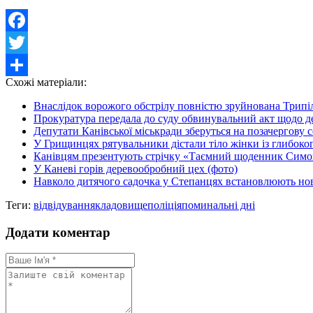
Facebook
Twitter
Схожі матеріали:
Share
Внаслідок ворожого обстрілу повністю зруйнована Трипіль
Прокуратура передала до суду обвинувальний акт щодо де
Депутати Канівської міськради зберуться на позачергову 
У Грищинцях рятувальники дістали тіло жінки із глибоког
Канівцям презентують стрічку «Таємний щоденник Сим
У Каневі горів деревообробний цех (фото)
Навколо дитячого садочка у Степанцях встановлюють нов
Теги:
відвідування
кладовище
поліція
поминальні дні
Додати коментар