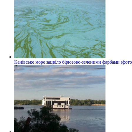
Канівське море зацвіло бірюзово-зеленими фарбами (фото