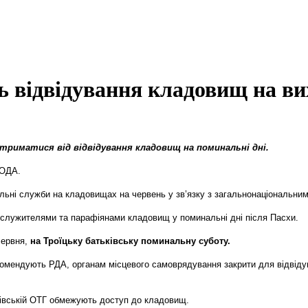
 відвідування кладовищ на ви
триматися від відвідування кладовищ на поминальні дні.
 ОДА.
ьні служби на кладовищах на червень у зв’язку з загальнонаціональним
ослужителями та парафіянами кладовищ у поминальні дні після Пасхи.
червня,
на Троїцьку батьківську поминальну суботу
.
омендують РДА, органам місцевого самоврядування закрити для відвіду
нівській ОТГ обмежують доступ до кладовищ.