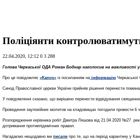
Поліціянти контролюватимуть
22.04.2020, 12:12
0
3 288
Голова Черкаської ОДА Роман Боднар наголосив на важливості у
Про це повідомляє
«Kanos»
із посиланням на
інформацію
Ч
еркаської
Синод Православної церкви України прийняв рішення перенести поминал
У повідомленні сказано, що вирішено перенести відвідування священн
Проведення заупокійних молитов на кладовищах погодили провести 6 
Розпорядження керівника робіт Дмитра Ляшова від 21.04.2020 №27
рек
дотримання протиепідемічних правил.
Нагадаємо нещодавно ми
писали
про те, що на період карантину у Ка