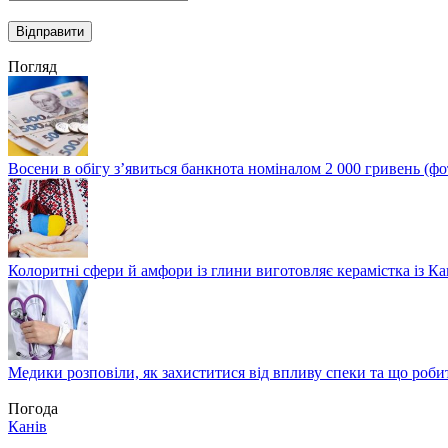
Погляд
Восени в обігу з’явиться банкнота номіналом 2 000 гривень (фо
Колоритні сфери й амфори із глини виготовляє керамістка із К
Медики розповіли, як захиститися від впливу спеки та що роби
Погода
Канів