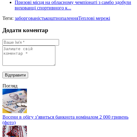
Призові місця на обласному чемпіонаті з самбо здобули
вихованці спортивного к...
Теги:
заборгованість
кошти
опалення
Теплові мережі
Додати коментар
Погляд
Восени в обігу з’явиться банкнота номіналом 2 000 гривень
(фото)