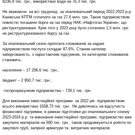
8236,8 тис. грн., використано води на 76,3 тис. грн.
Не зважаючи на всі труднощі, за опалювальний період 2022-2023 р.р.
Канівське КПТМ сплатило за газ 27,6 млн. грн. Також підприємством
повністю погашено борги за газ перед НАК «Нафтогаз України», що
реструктуризовані. Крім того у 2023 році було сплачено 1,5 млн. грн.
не реструктуризованого боргу за газ.
За опалювальний сезон проплата споживачів за надані
підприємством послуги складає 87,6%. Станом натепер
заборгованість, з наростаючим підсумком, по категоріям споживачів
становить:
населення – 17 206,6 тис. грн.;
бюджет – 2 950,7 тис. грн.;
госпрозрахункові підприємства – 728,1 тис. грн.
Для виконання інвестиційної програми за 2022 рік підприємством
всього використано 1558,73 тис. грн. Не дивлячись на відсутність
фінансової підтримки, в рамках підготовки до опалювального сезону
2023-2024 р.р. та виконання інвестиційної програми, підприємство вже
закупило матеріалів на 500 тис. грн., також продовжуються роботи по
закупівлі труб, запірної арматури та витратних матеріалів.