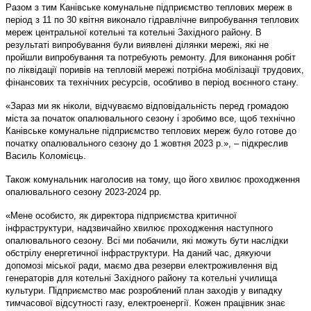
Разом з тим Канівське комунальне підприємство теплових мереж в
період з 11 по 30 квітня виконало гідравлічне випробування теплових
мереж центральної котельні та котельні Західного району. В
результаті випробування були виявлені ділянки мережі, які не
пройшли випробування та потребують ремонту. Для виконання робіт
по ліквідації поривів на тепловій мережі потрібна мобілізації трудових,
фінансових та технічних ресурсів, особливо в період воєнного стану.
«Зараз ми як ніколи, відчуваємо відповідальність перед громадою
міста за початок опалювального сезону і зробимо все, щоб технічно
Канівське комунальне підприємство теплових мереж було готове до
початку опалювального сезону до 1 жовтня 2023 р.», – підкреслив
Василь Коломієць.
Також комунальник наголосив на тому, що його хвилює проходження
опалювального сезону 2023-2024 рр.
«Мене особисто, як директора підприємства критичної
інфраструктури, надзвичайно хвилює проходження наступного
опалювального сезону. Всі ми побачили, які можуть бути наслідки
обстрілу енергетичної інфраструктури. На даний час, дякуючи
допомозі міської ради, маємо два резерви електроживлення від
генераторів для котельні Західного району та котельні училища
культури. Підприємство має розроблений план заходів у випадку
тимчасової відсутності газу, електроенергії. Кожен працівник знає