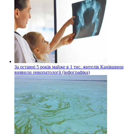
За останні 5 років майже в 1 тис. жителів Канівщини
виявили онкопатології (інфографіка)