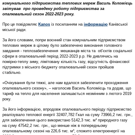
комунального підприємства теплових мереж Василь Коломієць
звітував про проведену роботу підприємства за
опалювальний сезон 2022-2023 року.
Про це повідомляє
Kanos
із посиланням на
інформацію
Канівської
міської ради.
За його словами, попри воєнний стан комунальним підприємством
теплових мереж в цілому було забезпечено виконання головного
завдання - теплозабезпечення мешканців міста та об’єктів соціальної
сфери в опалювальний період 2022-2023 р.р. Не дивлячись на
помірно-теплу зиму, лімітовану кількість газу, відсутність фінансової
підтримки з міського бюджету опалювальний сезон пройшов
стабільно.
«Очікування були тяжкі, але нам вдалося забезпечити проходження
опалювального сезону», – наголосив Василь Коломієць та додав, що
тариф на тепло для населення залишається незмінним з лютого 2019
року.
За його інформацією, впродовж опалювального періоду підприємство
реалізувало теплової енергії 32407,782 Гкал на суму 73966,2 тис. грн.,
для забезпечення цього використано 5142,3 тис. м³ природного газу
на суму 47542,2 тис. грн., що менше ніж в попередньому
опалювальному сезоні на 226,6 тис. м³, спожито електроенергії на