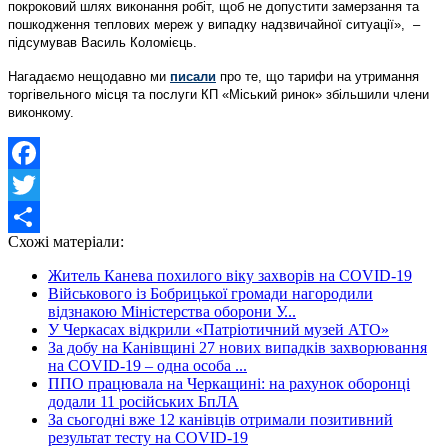
покроковий шлях виконання робіт, щоб не допустити замерзання та
пошкодження теплових мереж у випадку надзвичайної ситуації», –
підсумував Василь Коломієць.
Нагадаємо нещодавно ми
писали
про те, що тарифи на утримання
торгівельного місця та послуги КП «Міський ринок» збільшили члени
виконкому.
Facebook
Twitter
Схожі матеріали:
Share
Житель Канева похилого віку захворів на COVID-19
Військового із Бобрицької громади нагородили
відзнакою Міністерства оборони У...
У Черкасах відкрили «Патріотичний музей АТО»
За добу на Канівщині 27 нових випадків захворювання
на COVID-19 – одна особа ...
ППО працювала на Черкащині: на рахунок оборонці
додали 11 російських БпЛА
За сьогодні вже 12 канівців отримали позитивний
результат тесту на COVID-19