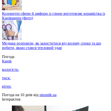
Колоритні сфери й амфори із глини виготовляє керамістка із
Канівщини (фото)
Медики розповіли, як захиститися від впливу спеки та що
робити, якщо стався тепловий удар
Погода
Канів
вологість:
тиск:
вітер:
Погода на 10 днів від
sinoptik.ua
Інтерактив