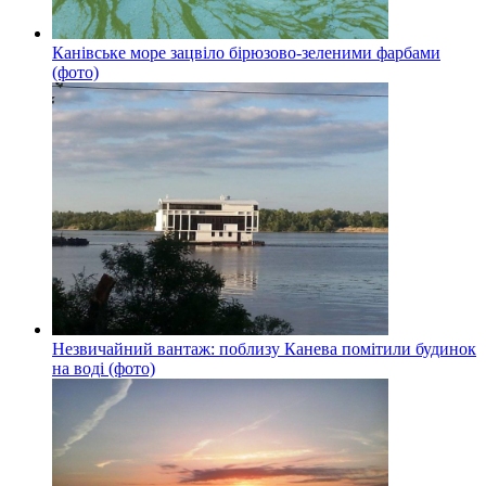
Канівське море зацвіло бірюзово-зеленими фарбами
(фото)
Незвичайний вантаж: поблизу Канева помітили будинок
на воді (фото)