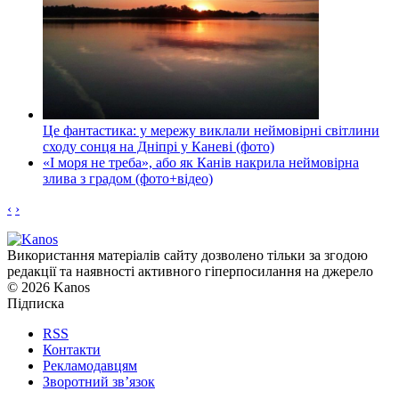
Це фантастика: у мережу виклали неймовірні світлини
сходу сонця на Дніпрі у Каневі (фото)
«І моря не треба», або як Канів накрила неймовірна
злива з градом (фото+відео)
‹
›
Використання матеріалів сайту дозволено тільки за згодою
редакції та наявності активного гіперпосилання на джерело
© 2026 Kanos
Підписка
RSS
Контакти
Рекламодавцям
Зворотний зв’язок