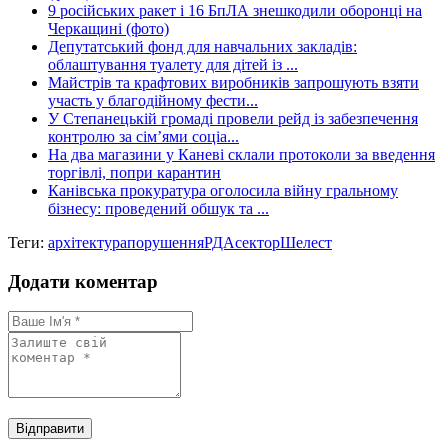
9 російських ракет і 16 БпЛА знешкодили оборонці на
Черкащині (фото)
Депутатський фонд для навчальних закладів:
облаштування туалету для дітей із ...
Майстрів та крафтових виробників запрошують взяти
участь у благодійному фести...
У Степанецькій громаді провели рейд із забезпечення
контролю за сім’ями соціа...
На два магазини у Каневі склали протоколи за введення
торгівлі, попри карантин
Канівська прокуратура оголосила війну гральному
бізнесу: проведений обшук та ...
Теги:
архітектура
порушення
РДА
сектор
Шелест
Додати коментар