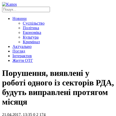
Новини
Суспільство
Політика
Економіка
Культура
Кримінал
Актуально
Погляд
Інтерактив
Життя ОТГ
Порушення, виявлені у
роботі одного із секторів РДА,
будуть виправлені протягом
місяця
21.04.2017, 13:35
0
2 174