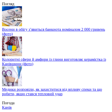
Погляд
Восени в обігу з’явиться банкнота номіналом 2 000 гривень
(фото)
Колоритні сфери й амфори із глини виготовляє керамістка із
Канівщини (фото)
Медики розповіли, як захиститися від впливу спеки та що
робити, якщо стався тепловий удар
Погода
Канів