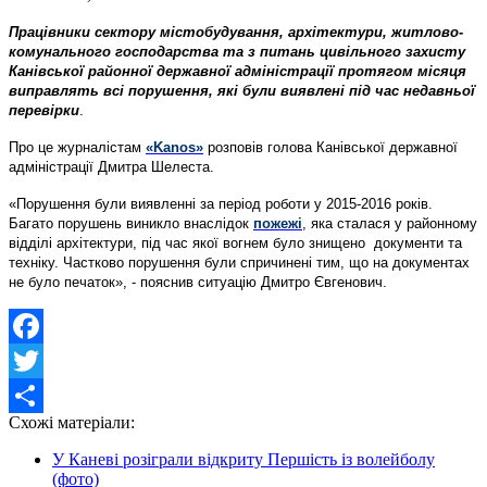
Працівники сектору містобудування, архітектури, житлово-
комунального господарства та з питань цивільного захисту
Канівської районної державної адміністрації протягом місяця
виправлять всі порушення, які були виявлені під час недавньої
перевірки
.
Про це журналістам
«Kanos»
розповів голова Канівської державної
адміністрації Дмитра Шелеста.
«Порушення були виявленні за період роботи у 2015-2016 років.
Багато порушень виникло внаслідок
пожежі
, яка сталася у районному
відділі архітектури, під час якої вогнем було знищено документи та
техніку. Частково порушення були спричинені тим, що на документах
не було печаток», - пояснив ситуацію Дмитро Євгенович.
Facebook
Twitter
Схожі матеріали:
Share
У Каневі розіграли відкриту Першість із волейболу
(фото)