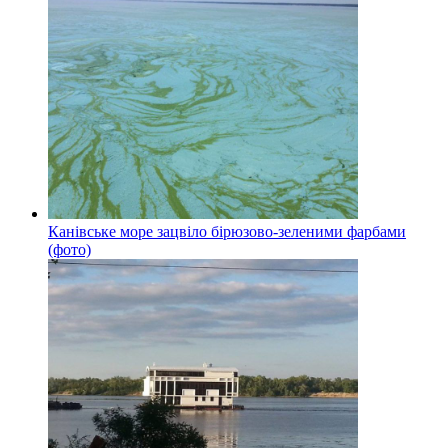
Канівське море зацвіло бірюзово-зеленими фарбами
(фото)