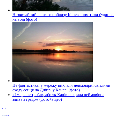
Незвичайний вантаж: поблизу Канева помітили будинок
на воді (фото)
Це фантастика: у мережу виклали неймовірні світлини
сходу сонця на Дніпрі у Каневі (фото)
«І моря не треба», або як Канів накрила неймовірна
злива з градом (фото+відео)
‹
›