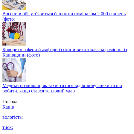
Восени в обігу з’явиться банкнота номіналом 2 000 гривень
(фото)
Колоритні сфери й амфори із глини виготовляє керамістка із
Канівщини (фото)
Медики розповіли, як захиститися від впливу спеки та що
робити, якщо стався тепловий удар
Погода
Канів
вологість:
тиск: