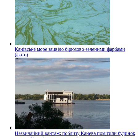
Канівське море зацвіло бірюзово-зеленими фарбами
(фото)
Незвичайний вантаж: поблизу Канева помітили будинок