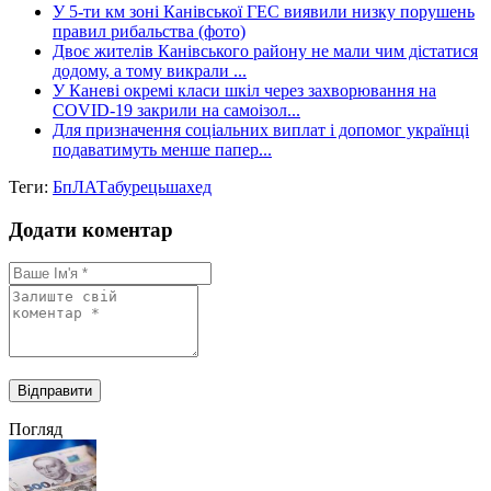
У 5-ти км зоні Канівської ГЕС виявили низку порушень
правил рибальства (фото)
Двоє жителів Канівського району не мали чим дістатися
додому, а тому викрали ...
У Каневі окремі класи шкіл через захворювання на
COVID-19 закрили на самоізол...
Для призначення соціальних виплат і допомог українці
подаватимуть менше папер...
Теги:
БпЛА
Табурець
шахед
Додати коментар
Погляд