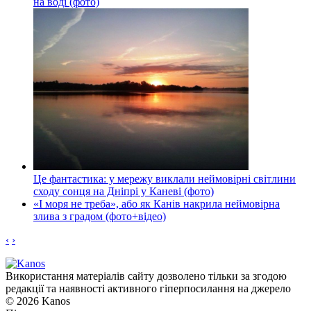
на воді (фото)
Це фантастика: у мережу виклали неймовірні світлини
сходу сонця на Дніпрі у Каневі (фото)
«І моря не треба», або як Канів накрила неймовірна
злива з градом (фото+відео)
‹
›
Використання матеріалів сайту дозволено тільки за згодою
редакції та наявності активного гіперпосилання на джерело
© 2026 Kanos