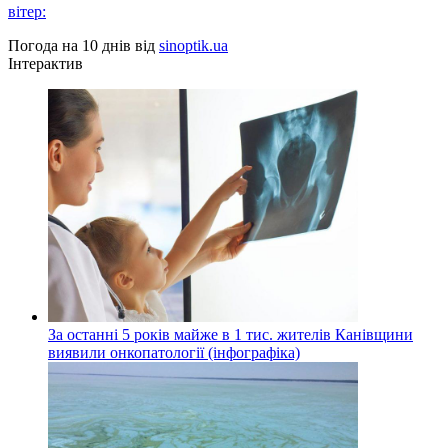
вітер:
Погода на 10 днів від
sinoptik.ua
Інтерактив
За останні 5 років майже в 1 тис. жителів Канівщини
виявили онкопатології (інфографіка)