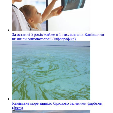
За останні 5 років майже в 1 тис. жителів Канівщини
виявили онкопатології (інфографіка)
Канівське море зацвіло бірюзово-зеленими фарбами
(фото)