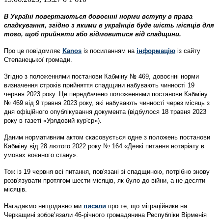
В Україні повертаються довоєнні норми вступу в права
спадкування, згідно з якими в українців буде шість місяців для
того, щоб прийняти або відмовитися від спадщини.
Про це повідомляє
Kanos
із посиланням на
інформацію
із сайту
Степанецької громади.
Згідно з положеннями постанови Кабміну № 469, довоєнні норми
визначення строків прийняття спадщини набувають чинності 19
червня 2023 року. Це передбачено положеннями постанови Кабміну
№ 469 від 9 травня 2023 року, які набувають чинності через місяць з
дня офіційного опублікування документа (відбулося 18 травня 2023
року в газеті «Урядовий кур'єр»).
Даним нормативним актом скасовується одне з положень постанови
Кабміну від 28 лютого 2022 року № 164 «Деякі питання нотаріату в
умовах воєнного стану».
Тож із 19 червня всі питання, пов'язані зі спадщиною, потрібно знову
розв'язувати протягом шести місяців, як було до війни, а не десяти
місяців.
Нагадаємо нещодавно ми
писали
про те, що міграційники на
Черкащині зобов’язали 46-річного громадянина Республіки Вірменія