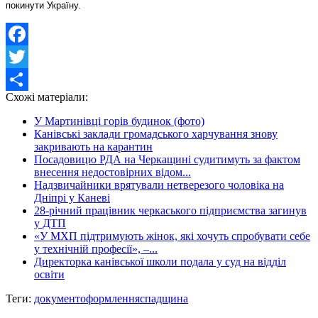
покинути Україну.
Facebook
Twitter
Схожі матеріали:
Share
У Мартинівці горів будинок (фото)
Канівські заклади громадського харчування знову
закривають на карантин
Посадовицю РДА на Черкащині судитимуть за фактом
внесення недостовірних відом...
Надзвичайники врятували нетверезого чоловіка на
Дніпрі у Каневі
28-річний працівник черкаського підприємства загинув
у ДТП
«У МХП підтримують жінок, які хочуть спробувати себе
у технічній професії», –...
Директорка канівської школи подала у суд на відділ
освіти
Теги:
документ
оформлення
спадщина