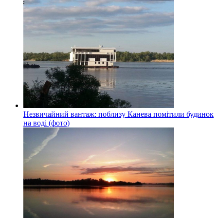
Незвичайний вантаж: поблизу Канева помітили будинок
на воді (фото)