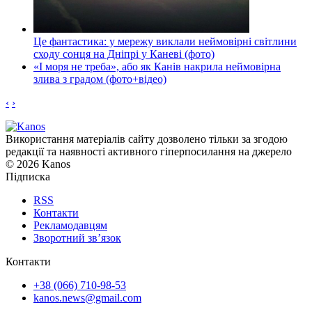
Це фантастика: у мережу виклали неймовірні світлини
сходу сонця на Дніпрі у Каневі (фото)
«І моря не треба», або як Канів накрила неймовірна
злива з градом (фото+відео)
‹
›
Використання матеріалів сайту дозволено тільки за згодою
редакції та наявності активного гіперпосилання на джерело
© 2026 Kanos
Підписка
RSS
Контакти
Рекламодавцям
Зворотний зв’язок
Контакти
+38 (066) 710-98-53
kanos.news@gmail.com