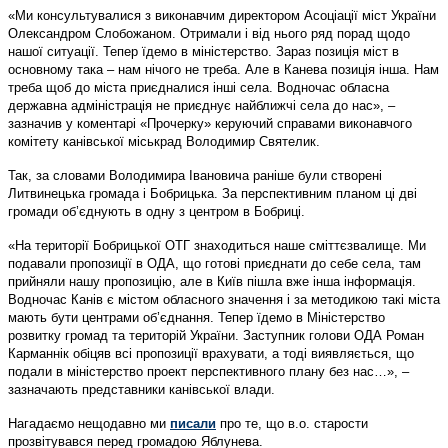
«Ми консультувалися з виконавчим директором Асоціації міст України
Олександром Слобожаном. Отримали і від нього ряд порад щодо
нашої ситуації. Тепер їдемо в міністерство. Зараз позиція міст в
основному така – нам нічого не треба. Але в Канева позиція інша. Нам
треба щоб до міста приєдналися інші села. Водночас обласна
державна адміністрація не приєднує найближчі села до нас», –
зазначив у коментарі «Прочерку» керуючий справами виконавчого
комітету канівської міськрад Володимир Святелик.
Так, за словами Володимира Івановича раніше були створені
Литвинецька громада і Бобрицька. За перспективним планом ці дві
громади об’єднують в одну з центром в Бобриці.
«На території Бобрицької ОТГ знаходиться наше сміттєзвалище. Ми
подавали пропозиції в ОДА, що готові приєднати до себе села, там
прийняли нашу пропозицію, але в Київ пішла вже інша інформація.
Водночас Канів є містом обласного значення і за методикою такі міста
мають бути центрами об’єднання. Тепер їдемо в Міністерство
розвитку громад та територій України. Заступник голови ОДА Роман
Карманнік обіцяв всі пропозиції врахувати, а тоді виявляється, що
подали в міністерство проект перспективного плану без нас…», –
зазначають представники канівської влади.
Нагадаємо нещодавно ми
писали
про те, що в.о. старости
прозвітувався перед громадою Яблунева.