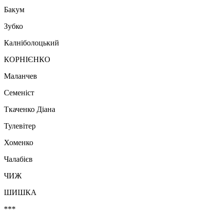
Бакум
Зубко
Калніболоцький
КОРНІЄНКО
Маланчев
Семеніст
Ткаченко Діана
Тулевітер
Хоменко
Чалабієв
ЧИЖ
ШИШКА
***