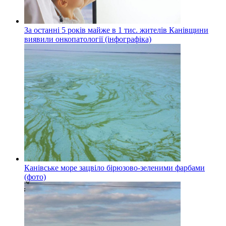
За останні 5 років майже в 1 тис. жителів Канівщини
виявили онкопатології (інфографіка)
Канівське море зацвіло бірюзово-зеленими фарбами
(фото)