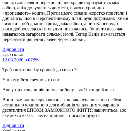
однак самі селяни переконані, що краще порозумітись між
собою, аніж долучитись до міста, в якого хронічно
«пропадають» кошти. Проти цього селяни жорстко повстали і
добились, щоб в Перспективному плані було дотримано їхньої
вимоги – об’єднання громад між собою, а не з Каневом, з
яким добросусідські стосунки не склались, бо місто весь час
намагалось загарбати сільські землі. Тепер Канів намагається
переламати рішення людей через голови.
Відповіcти
лука
сказав:
12.03.2020 о 07:56
Треба везти валізу грошей до селян ?!
У цьому, безперечно – є сенс.
Але у цих товаришів не має вибору – як їхати до Києва.
Вони вже так накерувалися… так накерувалися, що це буде
останньою краплиною для виборців та для цих товаришів
десятилітня ЕПОХИ ЗАМОЖНОГО ЖИТТЯ закінчиться, або
яке дехто казав – весна прийде – посадки будуть.
Відповіcти
Злий
сказав: