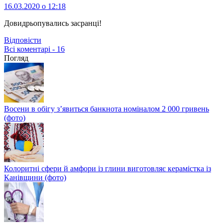
16.03.2020 о 12:18
Довидрьопувались засранці!
Відповіcти
Всі коментарі - 16
Погляд
Восени в обігу з’явиться банкнота номіналом 2 000 гривень
(фото)
Колоритні сфери й амфори із глини виготовляє керамістка із
Канівщини (фото)