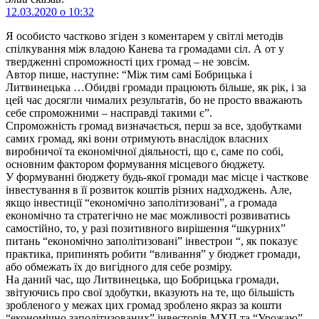
12.03.2020 о 10:32
Я особисто частково згіден з коментарем у світлі методів
спілкування між владою Канева та громадами сіл. А от у
твердженні спроможності цих громад – не зовсім.
Автор пише, наступне: “Між тим самі Бобрицька і
Литвинецька …Обидві громади працюють більше, як рік, і за
цей час досягли чималих результатів, бо не просто вважають
себе спроможними – насправді такими є”.
Спроможність громад визначається, перш за все, здобутками
самих громад, які вони отримують внаслідок власних
виробничої та економічної діяльності, що є, саме по собі,
основним фактором формування місцевого бюджету.
У формуванні бюджету будь-якої громади має місце і часткове
інвестування в її розвиток коштів різних надходжень. Але,
якщо інвестиції “економічно заполітизовані”, а громада
економічно та стратегічно не має можливості розвиватись
самостійно, то, у разі позитивного вирішення “шкурних”
питань “економічно заполітизовані” інвестрои “, як показує
практика, припинять робити “вливання” у бюджет громади,
або обмежать їх до вигідного для себе розміру.
На даний час, що Литвинецька, що Бобрицька громади,
звітуючись про свої здобутки, вказують на те, що більшість
зробленого у межах цих громад зроблено якраз за кошти
“економічно заполітизованих” інвесторів МХП та “Урожаю”.