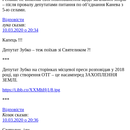
– після провалу депутатами питання по об’єднання Канева з
5-ю селами.
Відповіcти
лука
сказав:
10.03.2020 о 20:34
Капець !!!
Депутат Зубко – теж поїхав зі Святеликом ?!
***
Депутат Зубко на сторінках місцевої преси розповідав у 2018
році, що створення ОТГ – це насамперед ЗАХОПЛЕННЯ
ЗЕМЛІ.
https://i.ibb.co/XXMhHj1/8.jpg
***
Відповіcти
Козак
сказав:
10.03.2020 о 20:36
Святелик, іди….