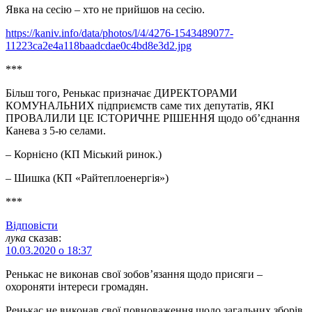
Явка на сесію – хто не прийшов на сесію.
https://kaniv.info/data/photos/l/4/4276-1543489077-
11223ca2e4a118baadcdae0c4bd8e3d2.jpg
***
Більш того, Ренькас призначає ДИРЕКТОРАМИ
КОМУНАЛЬНИХ підприємств саме тих депутатів, ЯКІ
ПРОВАЛИЛИ ЦЕ ІСТОРИЧНЕ РІШЕННЯ щодо об’єднання
Канева з 5-ю селами.
– Корнієно (КП Міський ринок.)
– Шишка (КП «Райтеплоенергія»)
***
Відповіcти
лука
сказав:
10.03.2020 о 18:37
Ренькас не виконав свої зобов’язання щодо присяги –
охороняти інтереси громадян.
Ренькас не виконав свої повноваження щодо загальних зборів