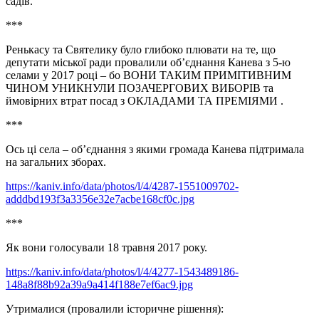
садів.
***
Ренькасу та Святелику було глибоко плювати на те, що
депутати міської ради провалили об’єднання Канева з 5-ю
селами у 2017 році – бо ВОНИ ТАКИМ ПРИМІТИВНИМ
ЧИНОМ УНИКНУЛИ ПОЗАЧЕРГОВИХ ВИБОРІВ та
ймовірних втрат посад з ОКЛАДАМИ ТА ПРЕМІЯМИ .
***
Ось ці села – об’єднання з якими громада Канева підтримала
на загальних зборах.
https://kaniv.info/data/photos/l/4/4287-1551009702-
adddbd193f3a3356e32e7acbe168cf0c.jpg
***
Як вони голосували 18 травня 2017 року.
https://kaniv.info/data/photos/l/4/4277-1543489186-
148a8f88b92a39a9a414f188e7ef6ac9.jpg
Утрималися (провалили історичне рішення):