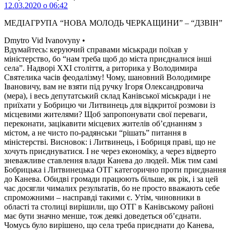
12.03.2020 о 06:42
МЕДІАГРУПА “НОВА МОЛОДЬ ЧЕРКАЩИНИ” – “ДЗВІН”
Dmytro Vid Ivanovyny •
Вдумайтесь: керуючий справами міськради поїхав у
міністерство, бо “нам треба щоб до міста приєдналися інші
села”. Надворі ХХІ століття, а риторика у Володимира
Святелика часів феодалізму! Чому, шановний Володимире
Івановичу, вам не взяти під ручку Ігоря Олександровича
(мера), і весь депутатський склад Канівської міськради і не
приїхати у Бобрицю чи Литвинець для відкритої розмови із
місцевими жителями? Щоб запропонувати свої переваги,
переконати, зацікавити місцевих жителів об’єднанням з
містом, а не чисто по-радянськи “рішать” питання в
міністерстві. Висновок: і Литвинець, і Бобриця праві, що не
хочуть приєднуватися. І не через економіку, а через відверто
зневажливе ставлення влади Канева до людей. Між тим самі
Бобрицька і Литвинецька ОТГ категорично проти приєднання
до Канева. Обидві громади працюють більше, як рік, і за цей
час досягли чималих результатів, бо не просто вважають себе
спроможними – насправді такими є. Утім, чиновники в
області та столиці вирішили, що ОТГ в Канівському районі
має бути значно менше, тож деякі доведеться об’єднати.
Чомусь було вирішено, що села треба приєднати до Канева,