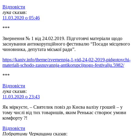
Відповіcти
лука
сказав:
11.03.2020 о 05:46
***
Звернення № 1 від 24.02.2019. Підготовчі матеріали щодо
заснування антикорупційного фестивалю “Посади місцевого
чиновника, депутата міської ради”.
https://kaniv.info/theme/zvernennja-1-vid-24-02-2019-pidgotovchi-
materiali-schodo-zasnuvannja-antikorupcijnogo-festivalju.5982/
***
Відповіcти
лука
сказав:
11.03.2020 о 23:43
Як міркуєте, – Святелик повіз до Києва валізу грошей – у
тому числі від тих товаришів, яким Ренькас створює умови
комфорту ?!
Відповіcти
Побратими Черкащини
сказав: