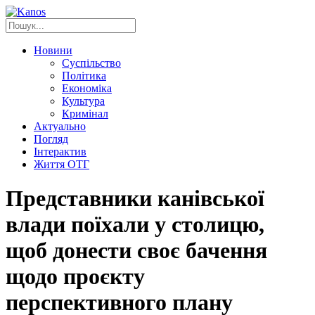
Новини
Суспільство
Політика
Економіка
Культура
Кримінал
Актуально
Погляд
Інтерактив
Життя ОТГ
Представники канівської
влади поїхали у столицю,
щоб донести своє бачення
щодо проєкту
перспективного плану