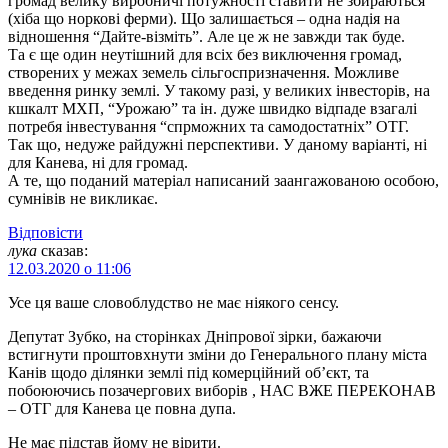
громад велику виробничі потужності ставити не збираються
(хіба що норкові ферми). Що залишається – одна надія на
відношення “Дайте-візміть”. Але це ж не завжди так буде.
Та є ще один неутішний для всіх без виключення громад,
створених у межах земель сільгоспризначення. Можливе
введення ринку землі. У такому разі, у великих інвесторів, на
кшкалт МХП, “Урожаю” та ін. дуже швидко відпаде взагалі
потребя інвестування “спрможних та самодостатніх” ОТГ.
Так що, недуже райдужні перспективи. У даному варіанті, ні
для Канева, ні для громад.
А те, що поданий матеріал написаний заангажованою особою,
сумнівів не викликає.
Відповіcти
лука
сказав:
12.03.2020 о 11:06
Усе ця ваше словоблудство не має ніякого сенсу.
Депутат Зубко, на сторінках Дніпрової зірки, бажаючи
встигнути проштовхнути зміни до Генерального плану міста
Канів щодо ділянки землі під комерційний об’єкт, та
побоюючись позачергових виборів , НАС ВЖЕ ПЕРЕКОНАВ
– ОТГ для Канева це повна дупа.
Не має підстав йому не вірити.