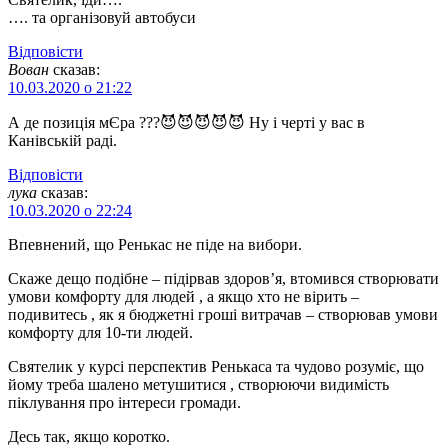
…. та організовуй автобуси
Відповіcти
Вован
сказав:
10.03.2020 о 21:22
А де позиція мЄра ???😈😈😈😈😈 Ну і черті у вас в
Канівській раді.
Відповіcти
лука
сказав:
10.03.2020 о 22:24
Впевнений, що Ренькас не піде на вибори.
Скаже дещо подібне – підірвав здоров’я, втомився створювати
умови комфорту для людей , а якщо хто не вірить –
подивитесь , як я бюджетні гроші витрачав – створював умови
комфорту для 10-ти людей.
Святелик у курсі перспектив Ренькаса та чудово розуміє, що
йому треба шалено метушитися , створюючи видимість
піклування про інтереси громади.
Десь так, якщо коротко.