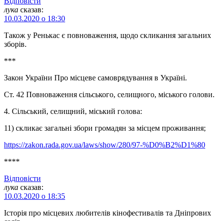
Відповіcти
лука
сказав:
10.03.2020 о 18:30
Також у Ренькас є повноваження, щодо скликання загальних
зборів.
***
Закон України Про місцеве самоврядування в Україні.
Ст. 42 Повноваження сільського, селищного, міського голови.
4. Сільський, селищний, міський голова:
11) скликає загальні збори громадян за місцем проживання;
https://zakon.rada.gov.ua/laws/show/280/97-%D0%B2%D1%80
****
Відповіcти
лука
сказав:
10.03.2020 о 18:35
Історія про місцевих любителів кінофестивалів та Дніпрових