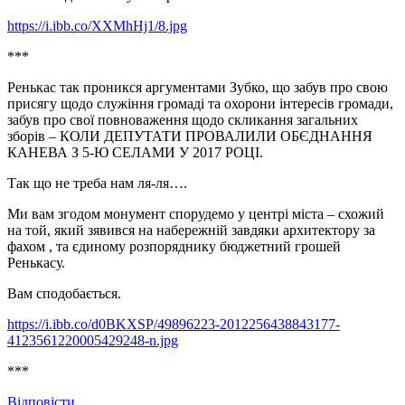
https://i.ibb.co/XXMhHj1/8.jpg
***
Ренькас так проникся аргументами Зубко, що забув про свою
присягу щодо служіння громаді та охорони інтересів громади,
забув про свої повноваження щодо скликання загальних
зборів – КОЛИ ДЕПУТАТИ ПРОВАЛИЛИ ОБЄДНАННЯ
КАНЕВА З 5-Ю СЕЛАМИ У 2017 РОЦІ.
Так що не треба нам ля-ля….
Ми вам згодом монумент спорудемо у центрі міста – схожий
на той, який зявився на набережній завдяки архитектору за
фахом , та єдиному розпоряднику бюджетний грошей
Ренькасу.
Вам сподобається.
https://i.ibb.co/d0BKXSP/49896223-2012256438843177-
4123561220005429248-n.jpg
***
Відповіcти