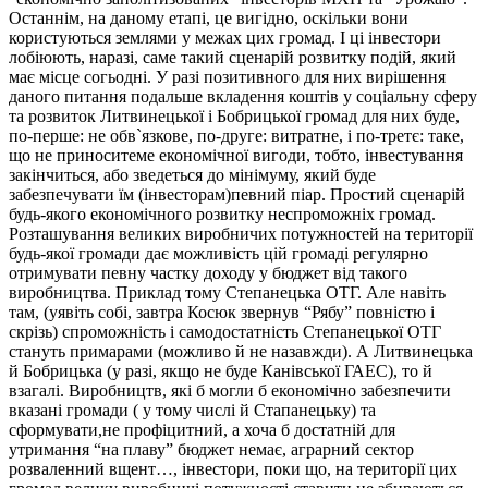
Останнім, на даному етапі, це вигідно, оскільки вони
користуються землями у межах цих громад. І ці інвестори
лобіюють, наразі, саме такий сценарій розвитку подій, який
має місце согьодні. У разі позитивного для них вирішення
даного питання подальше вкладення коштів у соціальну сферу
та розвиток Литвинецької і Бобрицької громад для них буде,
по-перше: не обв`язкове, по-друге: витратне, і по-третє: таке,
що не приноситеме економічної вигоди, тобто, інвестування
закінчиться, або зведеться до мінімуму, який буде
забезпечувати їм (інвесторам)певний піар. Простий сценарій
будь-якого економічного розвитку неспроможніх громад.
Розташування великих виробничих потужностей на території
будь-якої громади дає можливість цій громаді регулярно
отримувати певну частку доходу у бюджет від такого
виробництва. Приклад тому Степанецька ОТГ. Але навіть
там, (уявіть собі, завтра Косюк звернув “Рябу” повністю і
скрізь) спроможність і самодостатність Степанецької ОТГ
стануть примарами (можливо й не назавжди). А Литвинецька
й Бобрицька (у разі, якщо не буде Канівської ГАЕС), то й
взагалі. Виробництв, які б могли б економічно забезпечити
вказані громади ( у тому числі й Стапанецьку) та
сформувати,не профіцитний, а хоча б достатній для
утримання “на плаву” бюджет немає, аграрний сектор
розваленний вщент…, інвестори, поки що, на території цих