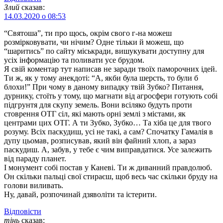
Злий
сказав:
14.03.2020 о 08:53
“Святоша”, ти про щось, окрім свого г-на можеш
розмірковувати, чи нічим? Одне тільки й можеш, що
“шаритись” по сайту міськради, вишукувати доступну для
усіх інформацію та поливати усе брудом.
Я свій коментар тут написав не заради твоїх паморочних ідей.
Ти ж, як у тому анекдоті: “А, якби була шерсть, то були б
блохи!” При чому в даному випадку твій Зубко? Питання,
дурнику, стоїть у тому, що магнати від агросфери готують собі
підгрунтя для скупу земель. Вони всіляко будуть проти
стоврення ОТГ сіл, які мають орні землі з містами, як
центрами цих ОТГ. А ти Зубко, Зубко… Та хіба це для твого
розуму. Всіх паскудиш, усі не такі, а сам? Спочатку Гамалія в
дупу цьомав, розписував, який він файний хлоп, а зараз
паскудиш. А, забув, у тебе є чим виправдатися. Усе залежить
від параду планет.
І монумент собі постав у Каневі. Ти ж диванний правдолюб.
Он скільки пальці свої стираєш, щоб весь час скільки бруду на
голови виливать.
Ну, давай, розпочинай дзяволіти та істерити.
Відповіcти
тінь
сказав: