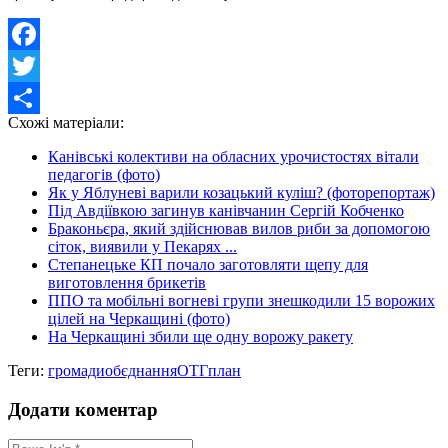
Facebook
Twitter
Схожі матеріали:
Share
Канівські колективи на обласних урочистостях вітали
педагогів (фото)
Як у Яблуневі варили козацький куліш? (фоторепортаж)
Під Авдіївкою загинув канівчанин Сергій Кобченко
Браконьєра, який здійснював вилов риби за допомогою
сіток, виявили у Пекарях ...
Степанецьке КП почало заготовляти щепу для
виготовлення брикетів
ППО та мобільні вогневі групи знешкодили 15 ворожих
цілей на Черкащині (фото)
На Черкащині збили ще одну ворожу ракету
Теги:
громади
обєднання
ОТГ
план
Додати коментар