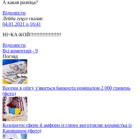
А какая разніца?
Відповіcти
Лейба гуцул
сказав:
04.01.2021 о 16:41
НІ=КА-КОЙ!!!!!!!!!!!!!!!!!!!!
Відповіcти
Всі коментарі - 9
Погляд
Восени в обігу з’явиться банкнота номіналом 2 000 гривень
(фото)
Колоритні сфери й амфори із глини виготовляє керамістка із
Канівщини (фото)