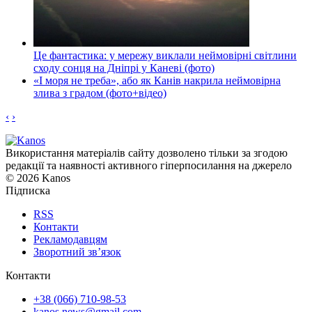
Це фантастика: у мережу виклали неймовірні світлини
сходу сонця на Дніпрі у Каневі (фото)
«І моря не треба», або як Канів накрила неймовірна
злива з градом (фото+відео)
‹
›
Використання матеріалів сайту дозволено тільки за згодою
редакції та наявності активного гіперпосилання на джерело
© 2026 Kanos
Підписка
RSS
Контакти
Рекламодавцям
Зворотний зв’язок
Контакти
+38 (066) 710-98-53
kanos.news@gmail.com