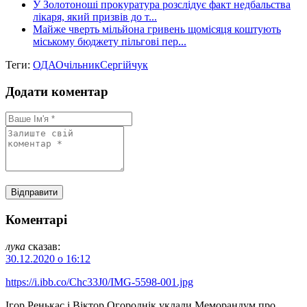
У Золотоноші прокуратура розслідує факт недбальства
лікаря, який призвів до т...
Майже чверть мільйона гривень щомісяця коштують
міському бюджету пільгові пер...
Теги:
ОДА
Очільник
Сергійчук
Додати коментар
Коментарі
лука
сказав:
30.12.2020 о 16:12
https://i.ibb.co/Chc33J0/IMG-5598-001.jpg
Ігор Ренькас і Віктор Огороднік уклали Меморандум про