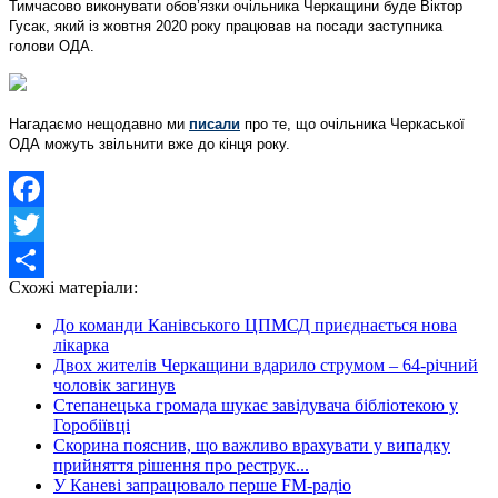
Тимчасово виконувати обов’язки очільника Черкащини буде Віктор
Гусак, який із жовтня 2020 року працював на посади заступника
голови ОДА.
Нагадаємо нещодавно ми
писали
про те, що очільника Черкаської
ОДА можуть звільнити вже до кінця року.
Facebook
Twitter
Схожі матеріали:
Share
До команди Канівського ЦПМСД приєднається нова
лікарка
Двох жителів Черкащини вдарило струмом – 64-річний
чоловік загинув
Степанецька громада шукає завідувача бібліотекою у
Горобіївці
Скорина пояснив, що важливо врахувати у випадку
прийняття рішення про реструк...
У Каневі запрацювало перше FM-радіо