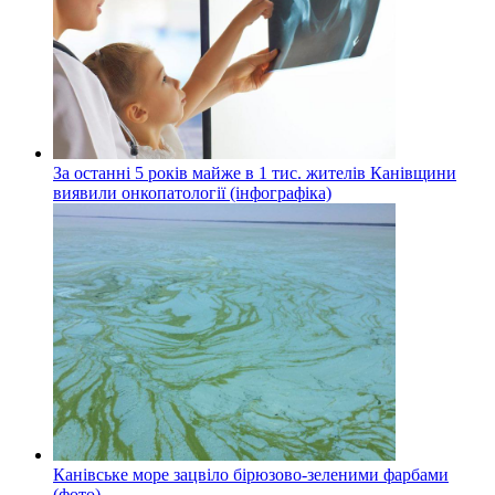
За останні 5 років майже в 1 тис. жителів Канівщини
виявили онкопатології (інфографіка)
Канівське море зацвіло бірюзово-зеленими фарбами
(фото)