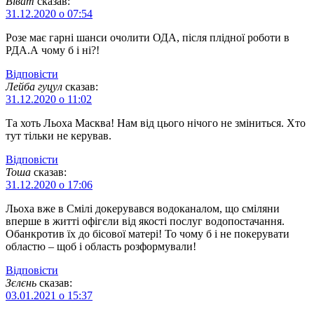
Віват
сказав:
31.12.2020 о 07:54
Розе має гарні шанси очолити ОДА, після плідної роботи в
РДА.А чому б і ні?!
Відповіcти
Лейба гуцул
сказав:
31.12.2020 о 11:02
Та хоть Льоха Масква! Нам від цього нічого не зміниться. Хто
тут тільки не керував.
Відповіcти
Тоша
сказав:
31.12.2020 о 17:06
Льоха вже в Смілі докерувався водоканалом, що сміляни
вперше в житті офігєли від якості послуг водопостачання.
Обанкротив їх до бісової матері! То чому б і не покерувати
областю – щоб і область розформували!
Відповіcти
Зєлєнь
сказав:
03.01.2021 о 15:37