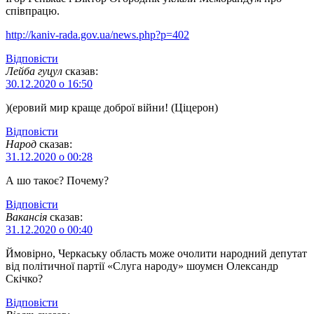
співпрацю.
http://kaniv-rada.gov.ua/news.php?p=402
Відповіcти
Лейба гуцул
сказав:
30.12.2020 о 16:50
)(еровий мир краще доброї війни! (Ціцерон)
Відповіcти
Народ
сказав:
31.12.2020 о 00:28
А шо такоє? Почему?
Відповіcти
Вакансія
сказав:
31.12.2020 о 00:40
Ймовірно, Черкаську область може очолити народний депутат
від політичної партії «Слуга народу» шоумєн Олександр
Скічко?
Відповіcти