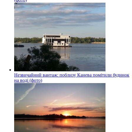
Незвичайний вантаж: поблизу Канева помітили будинок
на воді (фото)