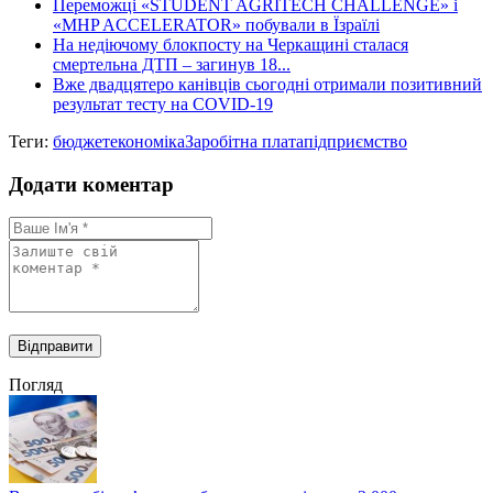
Переможці «STUDENT AGRITECH CHALLENGE» і
«MHP ACCELERATOR» побували в Їзраїлі
На недіючому блокпосту на Черкащині сталася
смертельна ДТП – загинув 18...
Вже двадцятеро канівців сьогодні отримали позитивний
результат тесту на COVID-19
Теги:
бюджет
економіка
Заробітна плата
підприємство
Додати коментар
Погляд