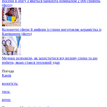
Восени в обігу з’явиться банкнота номіналом 2 000 гривень
(фото)
Колоритні сфери й амфори із глини виготовляє керамістка із
Канівщини (фото)
Медики розповіли, як захиститися від впливу спеки та що
робити, якщо стався тепловий удар
Погода
Канів
вологість:
тиск:
вітер: