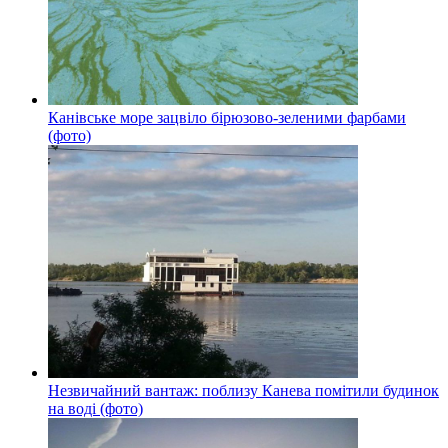
Канівське море зацвіло бірюзово-зеленими фарбами
(фото)
Незвичайний вантаж: поблизу Канева помітили будинок
на воді (фото)