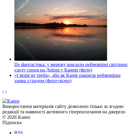
Це фантастика: у мережу виклали неймовірні світлини
сходу сонця на Дніпрі у Каневі (фото)
«І моря не треба», або як Канів накрила неймовірна
злива з градом (фото+відео)
‹
›
Використання матеріалів сайту дозволено тільки за згодою
редакції та наявності активного гіперпосилання на джерело
© 2026 Kanos
Підписка
RSS