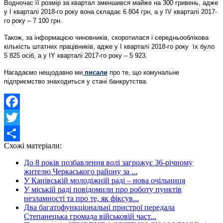
Водночас її розмір за квартал зменшився майже на 300 гривень, адже
у І кварталі 2018-го року вона складає 6 804 грн, а у IV кварталі 2017-
го року – 7 100 грн.
Також, за інформацією чиновників, скоротилася і середньооблікова
кількість штатних працівників, адже у I кварталі 2018-го року їх було
5 825 осіб, а у IY кварталі 2017-го року – 5 923.
Нагадаємо нещодавно ми
писали
про те, що комунальне
підприємство знаходиться у стані банкрутства.
Facebook
Twitter
Схожі матеріали:
Share
До 8 років позбавлення волі загрожує 36-річному
жителю Черкаського району за ...
У Канівській молодіжній раді – нова очільниця
У міській раді повідомили про роботу пунктів
незламності та про те, як фіксув...
Два багатофункціональні пристрої передала
Степанецька громада військовій част...