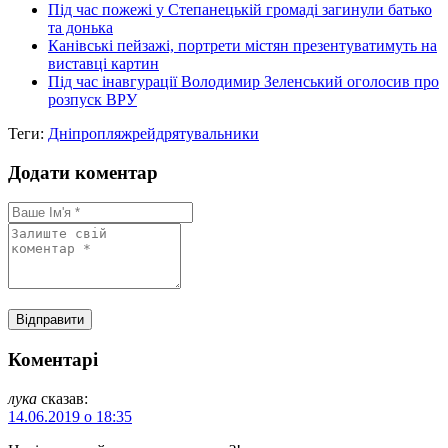
Під час пожежі у Степанецькій громаді загинули батько
та донька
Канівські пейзажі, портрети містян презентуватимуть на
виставці картин
Під час інавгурації Володимир Зеленський оголосив про
розпуск ВРУ
Теги:
Дніпро
пляж
рейд
рятувальники
Додати коментар
Коментарі
лука
сказав:
14.06.2019 о 18:35