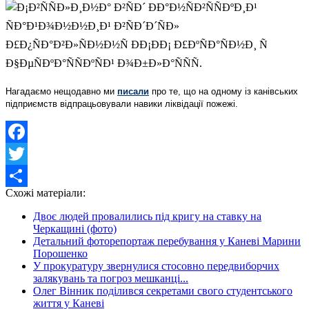
Нагадаємо нещодавно ми
писали
про те, що на одному із канівських
підприємств відпрацьовували навики ліквідації пожежі.
Facebook
Twitter
Схожі матеріали:
Share
Двоє людей провалились під кригу на ставку на
Черкащині (фото)
Детальний фоторепортаж перебування у Каневі Марини
Порошенко
У прокуратуру звернулися стосовно передвиборчих
залякувань та погроз мешканці...
Олег Вінник поділився секретами свого студентського
життя у Каневі