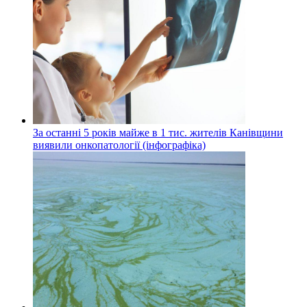
За останні 5 років майже в 1 тис. жителів Канівщини
виявили онкопатології (інфографіка)