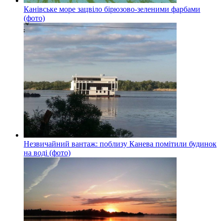
Канівське море зацвіло бірюзово-зеленими фарбами
(фото)
Незвичайний вантаж: поблизу Канева помітили будинок
на воді (фото)