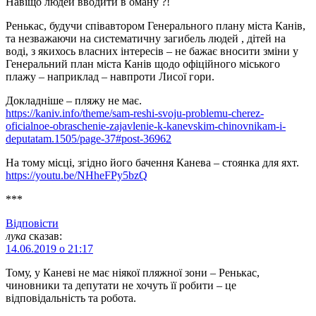
Навіщо людей вводити в оману ?!
Ренькас, будучи співавтором Генерального плану міста Канів,
та незважаючи на систематичну загибель людей , дітей на
воді, з якихось власних інтересів – не бажає вносити зміни у
Генеральний план міста Канів щодо офіційного міського
плажу – наприклад – навпроти Лисої гори.
Докладніше – пляжу не має.
https://kaniv.info/theme/sam-reshi-svoju-problemu-cherez-
oficialnoe-obraschenie-zajavlenie-k-kanevskim-chinovnikam-i-
deputatam.1505/page-37#post-36962
На тому місці, згідно його бачення Канева – стоянка для яхт.
https://youtu.be/NHheFPy5bzQ
***
Відповіcти
лука
сказав:
14.06.2019 о 21:17
Тому, у Каневі не має ніякої пляжної зони – Ренькас,
чиновники та депутати не хочуть її робити – це
відповідальність та робота.