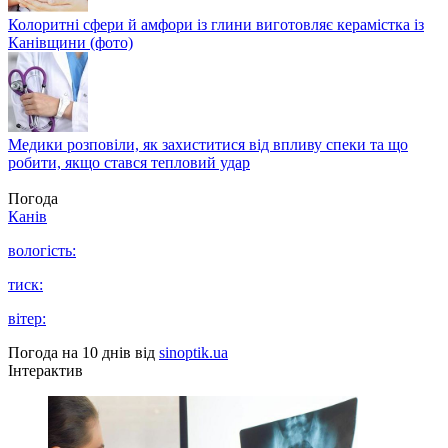
Колоритні сфери й амфори із глини виготовляє керамістка із
Канівщини (фото)
Медики розповіли, як захиститися від впливу спеки та що
робити, якщо стався тепловий удар
Погода
Канів
вологість:
тиск:
вітер:
Погода на 10 днів від
sinoptik.ua
Інтерактив