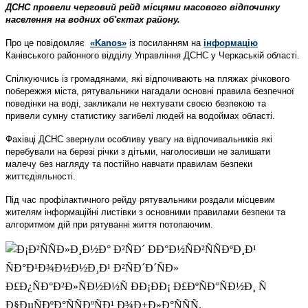
ДСНС провели черговий рейд місцями масового відпочинку
населення на водних об'єктах району.
Про це повідомляє
«Kanos»
із посиланням на
інформацію
Канівського районного відділу Управління ДСНС у Черкаській області.
Спілкуючись із громадянами, які відпочивають на пляжах річкового
побережжя міста, рятувальники нагадали основні правила безпечної
поведінки на воді, закликали не нехтувати своєю безпекою та
привели сумну статистику загибелі людей на водоймах області.
Фахівці ДСНС звернули особливу увагу на відпочивальників які
перебували на березі річки з дітьми, наголосивши не залишати
малечу без нагляду та постійно навчати правилам безпеки
життєдіяльності.
Під час профілактичного рейду рятувальники роздали місцевим
жителям інформаційні листівки з основними правилами безпеки та
алгоритмом дій при рятуванні життя потопаючим.