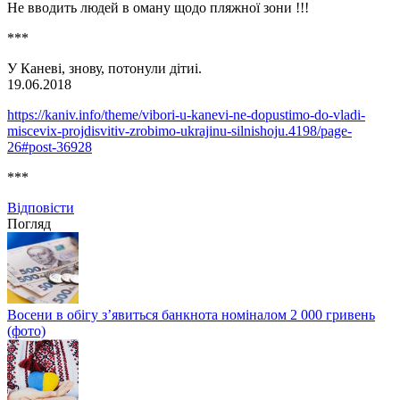
Не вводить людей в оману щодо пляжної зони !!!
***
У Каневі, знову, потонули дітиі.
19.06.2018
https://kaniv.info/theme/vibori-u-kanevi-ne-dopustimo-do-vladi-
miscevix-projdisvitiv-zrobimo-ukrajinu-silnishoju.4198/page-
26#post-36928
***
Відповіcти
Погляд
Восени в обігу з’явиться банкнота номіналом 2 000 гривень
(фото)