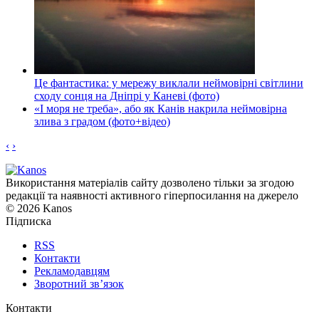
Це фантастика: у мережу виклали неймовірні світлини
сходу сонця на Дніпрі у Каневі (фото)
«І моря не треба», або як Канів накрила неймовірна
злива з градом (фото+відео)
‹
›
Використання матеріалів сайту дозволено тільки за згодою
редакції та наявності активного гіперпосилання на джерело
© 2026 Kanos
Підписка
RSS
Контакти
Рекламодавцям
Зворотний зв’язок
Контакти