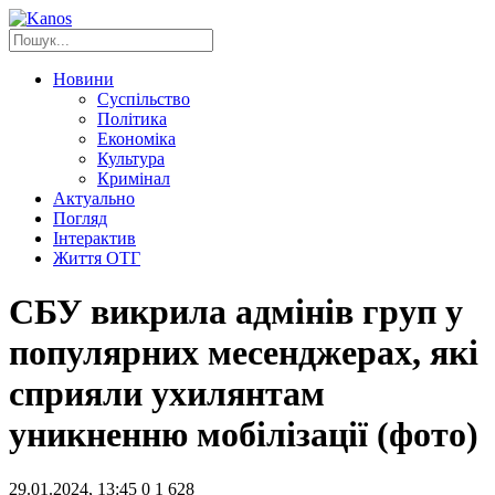
Новини
Суспільство
Політика
Економіка
Культура
Кримінал
Актуально
Погляд
Інтерактив
Життя ОТГ
СБУ викрила адмінів груп у
популярних месенджерах, які
сприяли ухилянтам
уникненню мобілізації (фото)
29.01.2024, 13:45
0
1 628