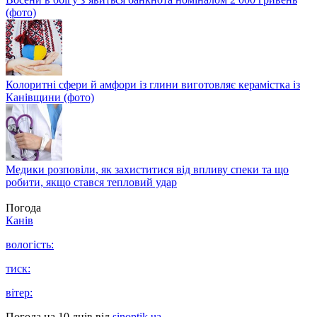
(фото)
Колоритні сфери й амфори із глини виготовляє керамістка із
Канівщини (фото)
Медики розповіли, як захиститися від впливу спеки та що
робити, якщо стався тепловий удар
Погода
Канів
вологість:
тиск:
вітер:
Погода на 10 днів від
sinoptik.ua