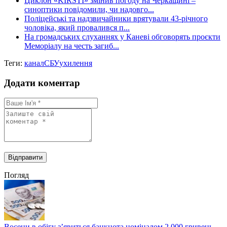
Циклон «KIRSTI» змінив погоду на Черкащині –
синоптики повідомили, чи надовго...
Поліцейські та надзвичайники врятували 43-річного
чоловіка, який провалився п...
На громадських слуханнях у Каневі обговорять проєкти
Меморіалу на честь загиб...
Теги:
канал
СБУ
ухилення
Додати коментар
Погляд
Восени в обігу з’явиться банкнота номіналом 2 000 гривень