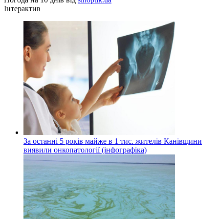
Інтерактив
За останні 5 років майже в 1 тис. жителів Канівщини
виявили онкопатології (інфографіка)