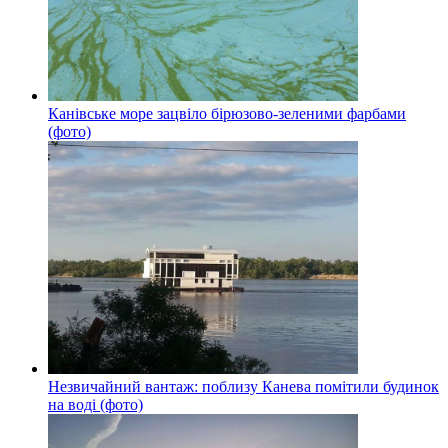
Канівське море зацвіло бірюзово-зеленими фарбами
(фото)
Незвичайний вантаж: поблизу Канева помітили будинок
на воді (фото)