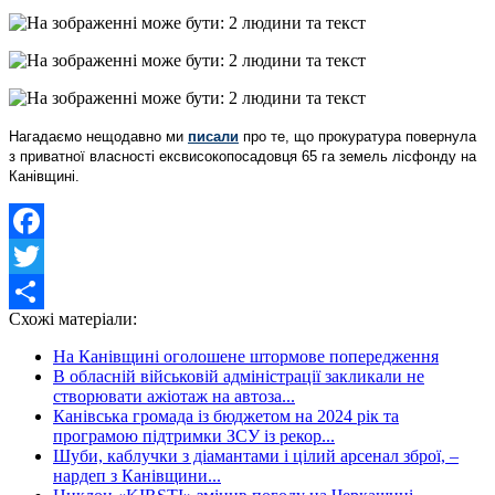
Нагадаємо нещодавно ми
писали
про те, що
прокуратура повернула
з приватної власності ексвисокопосадовця 65 га земель лісфонду на
Канівщині.
Facebook
Twitter
Схожі матеріали:
Share
На Канівщині оголошене штормове попередження
В обласній військовій адміністрації закликали не
створювати ажіотаж на автоза...
Канівська громада із бюджетом на 2024 рік та
програмою підтримки ЗСУ із рекор...
Шуби, каблучки з діамантами і цілий арсенал зброї, –
нардеп з Канівщини...