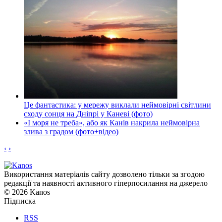
Це фантастика: у мережу виклали неймовірні світлини
сходу сонця на Дніпрі у Каневі (фото)
«І моря не треба», або як Канів накрила неймовірна
злива з градом (фото+відео)
‹
›
Використання матеріалів сайту дозволено тільки за згодою
редакції та наявності активного гіперпосилання на джерело
© 2026 Kanos
Підписка
RSS