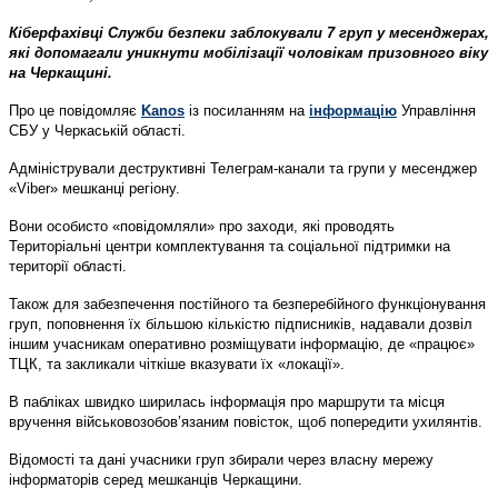
Кіберфахівці Служби безпеки заблокували 7 груп у месенджерах,
які допомагали уникнути мобілізації чоловікам призовного віку
на Черкащині.
Про це повідомляє
Kanos
із посиланням на
інформацію
Управління
СБУ у Черкаській області.
Адміністрували деструктивні Телеграм-канали та групи у месенджер
«Viber» мешканці регіону.
Вони особисто «повідомляли» про заходи, які проводять
Територіальні центри комплектування та соціальної підтримки на
території області.
Також для забезпечення постійного та безперебійного функціонування
груп, поповнення їх більшою кількістю підписників, надавали дозвіл
іншим учасникам оперативно розміщувати інформацію, де «працює»
ТЦК, та закликали чіткіше вказувати їх «локації».
В пабліках швидко ширилась інформація про маршрути та місця
вручення військовозобов’язаним повісток, щоб попередити ухилянтів.
Відомості та дані учасники груп збирали через власну мережу
інформаторів серед мешканців Черкащини.