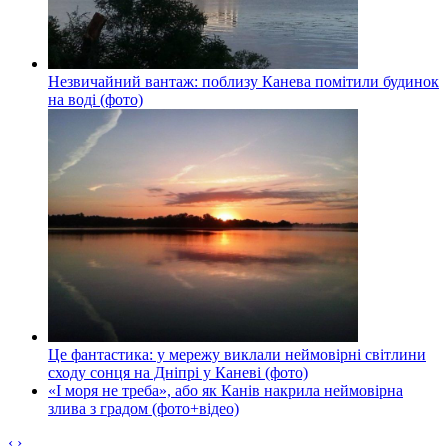
Незвичайний вантаж: поблизу Канева помітили будинок
на воді (фото)
Це фантастика: у мережу виклали неймовірні світлини
сходу сонця на Дніпрі у Каневі (фото)
«І моря не треба», або як Канів накрила неймовірна
злива з градом (фото+відео)
‹
›