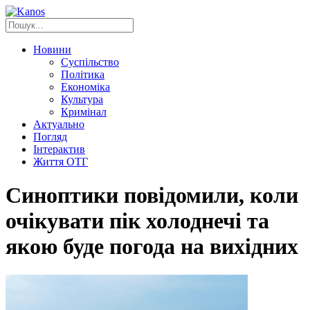
Новини
Суспільство
Політика
Економіка
Культура
Кримінал
Актуально
Погляд
Інтерактив
Життя ОТГ
Синоптики повідомили, коли
очікувати пік холоднечі та
якою буде погода на вихідних