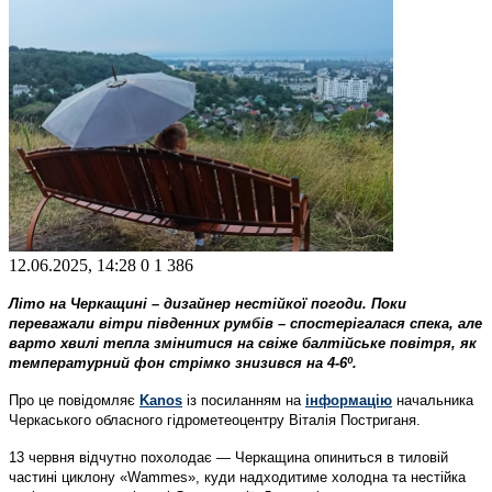
12.06.2025, 14:28
0
1 386
Літо на Черкащині – дизайнер нестійкої погоди. Поки
переважали вітри південних румбів – спостерігалася спека, але
варто хвилі тепла змінитися на свіже балтійське повітря, як
температурний фон стрімко знизився на 4-6º.
Про це повідомляє
Kanos
із посиланням на
інформацію
начальника
Черкаського обласного гідрометеоцентру Віталія Постриганя.
13 червня відчутно похолодає — Черкащина опиниться в тиловій
частині циклону «Wammes», куди надходитиме холодна та нестійка