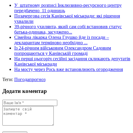
У штатному розписі Інклюзивно-ресурсного центру
передбачено 11 одиниць
Позачергова сесія Канівської міськради: які рішення
ухвалили
39-річного ухилянта, який сам собі встановив статус
батька-одинака, засуджено...
Сімейна лікарка Олена Глушко йде із посади –
декларантам терміново необхідно ...
Із 24-річним військовим Олександром Садовим
попрощаються у Канівській громаді
На перші цьогоріч сесійні засідання скликають депутатів
Канівської міськради
На мосту через Рось вже встановлюють огородження
Теги:
Погода
прогноз
Додати коментар