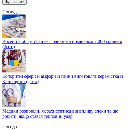
Погляд
Восени в обігу з’явиться банкнота номіналом 2 000 гривень
(фото)
Колоритні сфери й амфори із глини виготовляє керамістка із
Канівщини (фото)
Медики розповіли, як захиститися від впливу спеки та що
робити, якщо стався тепловий удар
Погода