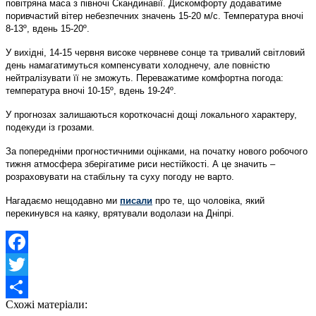
повітряна маса з півночі Скандинавії. Дискомфорту додаватиме
поривчастий вітер небезпечних значень 15-20 м/с. Температура вночі
8-13º, вдень 15-20º.
У вихідні, 14-15 червня високе червневе сонце та тривалий світловий
день намагатимуться компенсувати холоднечу, але повністю
нейтралізувати її не зможуть. Переважатиме комфортна погода:
температура вночі 10-15º, вдень 19-24º.
У прогнозах залишаються короткочасні дощі локального характеру,
подекуди із грозами.
За попередніми прогностичними оцінками, на початку нового робочого
тижня атмосфера зберігатиме риси нестійкості. А це значить –
розраховувати на стабільну та суху погоду не варто.
Нагадаємо нещодавно ми
писали
про те, що чоловіка, який
перекинувся на каяку, врятували водолази на Дніпрі.
Facebook
Twitter
Схожі матеріали:
Share