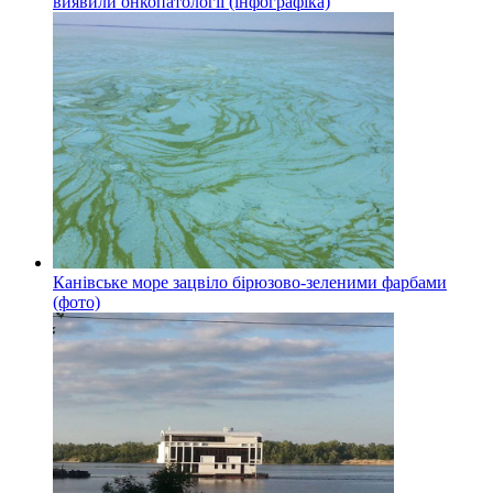
виявили онкопатології (інфографіка)
Канівське море зацвіло бірюзово-зеленими фарбами
(фото)