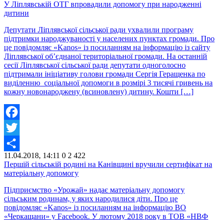
У Ліплявській ОТГ впровадили допомогу при народженні
дитини
Депутати Ліплявської сільської ради ухвалили програму
підтримки народжуваності у населених пунктах громади. Про
це повідомляє «Kanos» із посиланням на інформацію із сайту
Ліплявської об’єднаної територіальної громади. На останній
сесії Ліплявської сільської ради депутати одноголосно
підтримали ініціативу голови громади Сергія Геращенка по
виділенню соціальної допомоги в розмірі 3 тисячі гривень на
кожну новонароджену (всиновлену) дитину. Кошти […]
Facebook
Twitter
11.04.2018, 14:11
0
2 422
Share
Першій сільській родині на Канівщині вручили сертифікат на
матеріальну допомогу
Підприємство «Урожай» надає матеріальну допомогу
сільським родинам, у яких народилися діти. Про це
повідомляє «Kanos» із посиланням на інформацію ВО
«Черкащани» у Facebook. У лютому 2018 року в ТОВ «НВФ