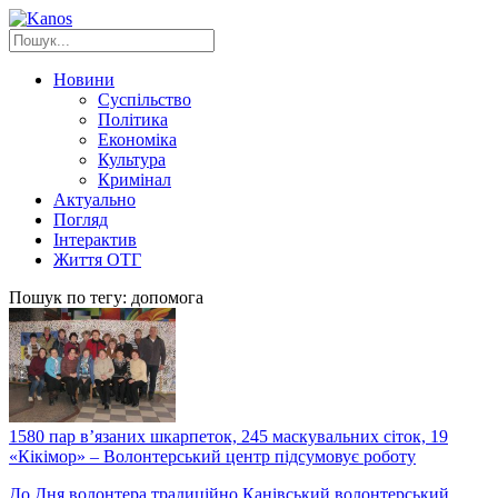
Новини
Суспільство
Політика
Економіка
Культура
Кримінал
Актуально
Погляд
Інтерактив
Життя ОТГ
Пошук по тегу: допомога
1580 пар в’язаних шкарпеток, 245 маскувальних сіток, 19
«Кікімор» – Волонтерський центр підсумовує роботу
До Дня волонтера традиційно Канівський волонтерський