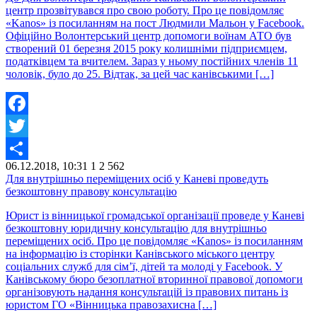
центр прозвітувався про свою роботу. Про це повідомляє
«Kanos» із посиланням на пост Людмили Мальон у Facebook.
Офіційно Волонтерський центр допомоги воїнам АТО був
створений 01 березня 2015 року колишніми підприємцем,
податківцем та вчителем. Зараз у ньому постійних членів 11
чоловік, було до 25. Відтак, за цей час канівськими […]
Facebook
Twitter
06.12.2018, 10:31
1
2 562
Share
Для внутрішньо переміщених осіб у Каневі проведуть
безкоштовну правову консультацію
Юрист із вінницької громадської організації проведе у Каневі
безкоштовну юридичну консультацію для внутрішньо
переміщених осіб. Про це повідомляє «Kanos» із посиланням
на інформацію із сторінки Канівського міського центру
соціальних служб для сім’ї, дітей та молоді у Facebook. У
Канівському бюро безоплатної вторинної правової допомоги
організовують надання консультацій із правових питань із
юристом ГО «Вінницька правозахисна […]