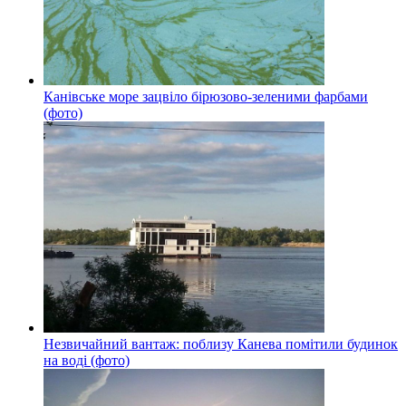
Канівське море зацвіло бірюзово-зеленими фарбами
(фото)
Незвичайний вантаж: поблизу Канева помітили будинок
на воді (фото)