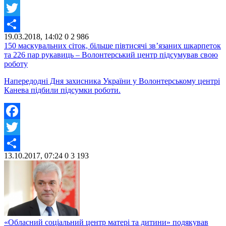
Facebook
Twitter
19.03.2018, 14:02
0
2 986
Share
150 маскувальних сіток, більше півтисячі зв’язаних шкарпеток
та 226 пар рукавиць – Волонтерський центр підсумував свою
роботу
Напередодні Дня захисника України у Волонтерському центрі
Канева підбили підсумки роботи.
Facebook
Twitter
13.10.2017, 07:24
0
3 193
Share
«Обласний соціальний центр матері та дитини» подякував