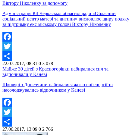
Віктору Ніколенку за допомогу
Адміністрація КЗ Черкаської обласної ради «Обласний
соціальний центр матері та дитини» висловлює щиру подяку
за підтримку екс-міському голові Віктору Ніколенку
Facebook
Twitter
22.07.2017, 08:31
0
3 078
Share
Майже 30 дітей з Красногорівки набиралися сил та
відпочивали у Каневі
Школярі з Донеччини набиралися життєвої енергії та
насолоджувались відпочинком у Каневі
Facebook
Twitter
27.06.2017, 13:09
0
2 766
Share