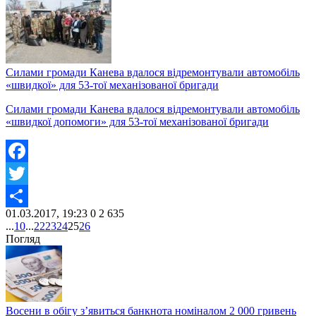
Силами громади Канева вдалося відремонтували автомобіль
«швидкої» для 53-тої механізованої бригади
Силами громади Канева вдалося відремонтували автомобіль
«швидкої допомоги» для 53-тої механізованої бригади
Facebook
Twitter
01.03.2017, 19:23
0
2 635
Share
...
10
...
22
23
24
25
26
Погляд
Восени в обігу з’явиться банкнота номіналом 2 000 гривень