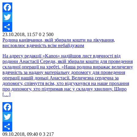
Facebook
Twitter
23.10.2018, 11:57
0
2 500
Share
Родина канівчанки, якій збирали кошти на лікування,
висловлює вдячність всім небайдужим
На адресу редакції «Kanos» надійшов лист вдячності від
родини Анастасії Середи, якій збирали кошти для проведення
складної операції на хребті. «Наша родина виражає величезну
вдячність за надану матеріальну допомогу для проведення
операції нашій доньці Анастасії. Величезна сердечна за
допомогу, співчуття всім, хто відгукнувся на наше прохання
про допомогу, хто підтримав нас у складну хвилину. Щиро
[…]
Facebook
Twitter
09.10.2018, 09:40
0
3 217
Share