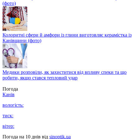
(фото)
Колоритні сфери й амфори із глини виготовляє керамістка із
Канівщини (фото)
Медики розповіли, як захиститися від впливу спеки та що
робити, якщо стався тепловий удар
Погода
Канів
вологість:
тиск:
вітер:
Погода на 10 днів від
sinoptik.ua