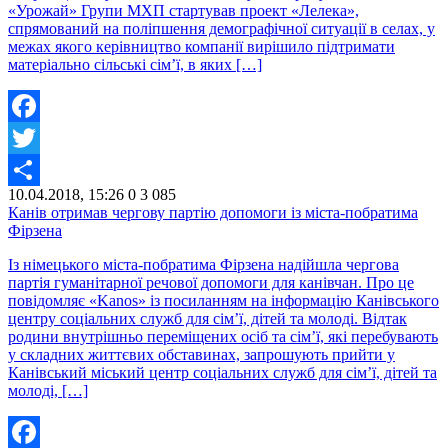
«Урожай» Групи МХП стартував проект «Лелека»,
спрямований на поліпшення демографічної ситуації в селах, у
межах якого керівництво компанії вирішило підтримати
матеріально сільські сім’ї, в яких […]
Facebook
Twitter
10.04.2018, 15:26
0
3 085
Share
Канів отримав чергову партію допомоги із міста-побратима
Фірзена
Із німецького міста-побратима Фірзена надійшла чергова
партія гуманітарної речової допомоги для канівчан. Про це
повідомляє «Kanos» із посиланням на інформацію Канівського
центру соціальних служб для сім’ї, дітей та молоді. Відтак
родини внутрішньо переміщених осіб та сім’ї, які перебувають
у складних життєвих обставинах, запрошують прийти у
Канівський міський центр соціальних служб для сім’ї, дітей та
молоді, […]