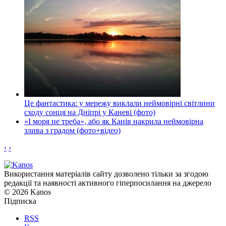
Це фантастика: у мережу виклали неймовірні світлини
сходу сонця на Дніпрі у Каневі (фото)
«І моря не треба», або як Канів накрила неймовірна
злива з градом (фото+відео)
‹
›
Використання матеріалів сайту дозволено тільки за згодою
редакції та наявності активного гіперпосилання на джерело
© 2026 Kanos
Підписка
RSS