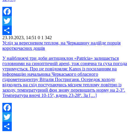
Facebook
Twitter
23.10.2023, 14:51
0
1 342
Share
Услід за вересневим теплом, на Черкащину надійде порція
короткочасних дощів
У найближчі три доби антициклон «Patricia» залишається
головними на синоптичній арені, тож сонячна та суха погода
утримується. Про це повідомляє Kanos із посиланням на
інформацію начальника Черкаського обласного
гідрометеоцентру Віталія Постриганя. Осередок холоду
відходить на схід поступаючись місцем теплому повітрю із
заходу, температурний фон знову перевищить норму на 2-3°.
Температура вночі 10-15º, вдень 23-28º. За […]
Facebook
Twitter