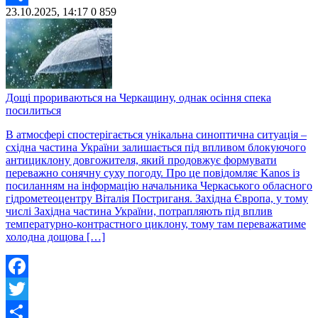
23.10.2025, 14:17
0
859
Share
Дощі прориваються на Черкащину, однак осіння спека
посилиться
В атмосфері спостерігається унікальна синоптична ситуація –
східна частина України залишається під впливом блокуючого
антициклону довгожителя, який продовжує формувати
переважно сонячну суху погоду. Про це повідомляє Kanos із
посиланням на інформацію начальника Черкаського обласного
гідрометеоцентру Віталія Постриганя. Західна Європа, у тому
числі Західна частина України, потрапляють під вплив
температурно-контрастного циклону, тому там переважатиме
холодна дощова […]
Facebook
Twitter