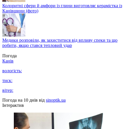
Колоритні сфери й амфори із глини виготовляє керамістка із
Канівщини (фото)
Медики розповіли, як захиститися від впливу спеки та що
робити, якщо стався тепловий удар
Погода
Канів
вологість:
тиск:
вітер:
Погода на 10 днів від
sinoptik.ua
Інтерактив