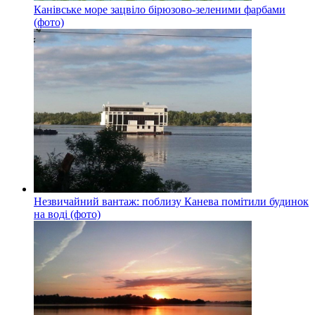
Канівське море зацвіло бірюзово-зеленими фарбами
(фото)
Незвичайний вантаж: поблизу Канева помітили будинок
на воді (фото)