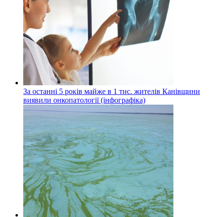
За останні 5 років майже в 1 тис. жителів Канівщини
виявили онкопатології (інфографіка)