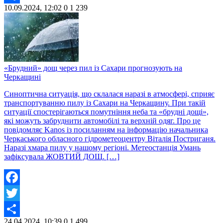
10.09.2024, 12:02
0
1 239
Share
«Брудний» дощ через пил із Сахари прогнозують на
Черкащині
Синоптична ситуація, що склалася наразі в атмосфері, сприяє
транспортуванню пилу із Сахари на Черкащину. При такій
ситуації спостерігаються помутніння неба та «брудні дощі»,
які можуть забруднити автомобілі та верхній одяг. Про це
повідомляє Kanos із посиланням на інформацію начальника
Черкаського обласного гідрометеоцентру Віталія Постриганя.
Наразі хмара пилу у нашому регіоні. Метеостанція Умань
зафіксувала ЖОВТИЙ ДОЩ. […]
Facebook
Twitter
24.04.2024, 10:39
0
1 499