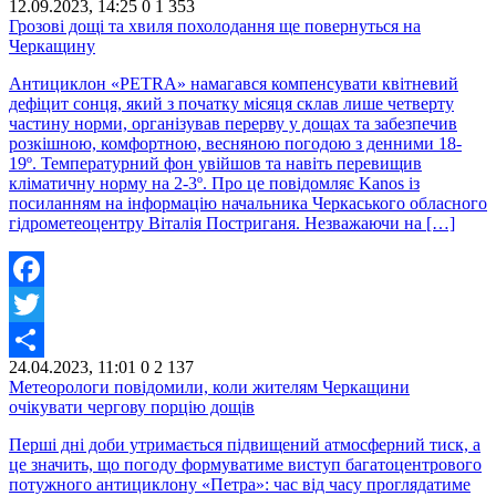
12.09.2023, 14:25
0
1 353
Share
Грозові дощі та хвиля похолодання ще повернуться на
Черкащину
Антициклон «PETRA» намагався компенсувати квітневий
дефіцит сонця, який з початку місяця склав лише четверту
частину норми, організував перерву у дощах та забезпечив
розкішною, комфортною, весняною погодою з денними 18-
19º. Температурний фон увійшов та навіть перевищив
кліматичну норму на 2-3º. Про це повідомляє Kanos із
посиланням на інформацію начальника Черкаського обласного
гідрометеоцентру Віталія Постриганя. Незважаючи на […]
Facebook
Twitter
24.04.2023, 11:01
0
2 137
Share
Метеорологи повідомили, коли жителям Черкащини
очікувати чергову порцію дощів
Перші дні доби утримається підвищений атмосферний тиск, а
це значить, що погоду формуватиме виступ багатоцентрового
потужного антициклону «Петра»: час від часу проглядатиме