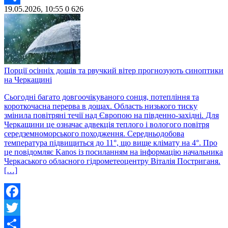
19.05.2026, 10:55
0
626
Share
Порції осінніх дощів та рвучкий вітер прогнозують синоптики
на Черкащині
Сьогодні багато довгоочікуваного сонця, потепління та
короткочасна перерва в дощах. Область низького тиску
змінила повітряні течії над Європою на південно-західні. Для
Черкащини це означає адвекція теплого і вологого повітря
середземноморського походження. Середньодобова
температура підвищиться до 11°, що вище клімату на 4°. Про
це повідомляє Kanos із посиланням на інформацію начальника
Черкаського обласного гідрометеоцентру Віталія Постриганя.
[…]
Facebook
Twitter