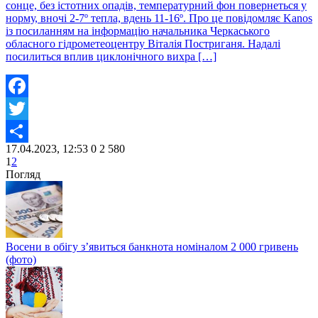
сонце, без істотних опадів, температурний фон повернеться у
норму, вночі 2-7º тепла, вдень 11-16º. Про це повідомляє Kanos
із посиланням на інформацію начальника Черкаського
обласного гідрометеоцентру Віталія Постриганя. Надалі
посилиться вплив циклонічного вихра […]
Facebook
Twitter
17.04.2023, 12:53
0
2 580
Share
1
2
Погляд
Восени в обігу з’явиться банкнота номіналом 2 000 гривень
(фото)