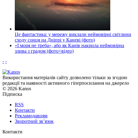
Це фантастика: у мережу виклали неймовірні світлини
сходу сонця на Дніпрі у Каневі (фото)
«І моря не треба», або як Канів накрила неймовірна
злива з градом (фото+відео)
‹
›
Використання матеріалів сайту дозволено тільки за згодою
редакції та наявності активного гіперпосилання на джерело
© 2026 Kanos
Підписка
RSS
Контакти
Рекламодавцям
Зворотний зв’язок
Контакти