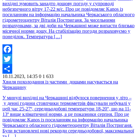
вихідні зумовить занадто дощову погоду у супроводі
небезпечного вітру 17-22 м/с. Про це повідомляє Kanos із
посиланням на інформацію начальника Черкаського обласного
гідрометеоцентру Віталія Постриганя. За чисельними
розрахунками, за дві доби на Черкащині може випасти близько
місячної норми дощу. На стабілізацію погоди розраховуємо у
понеділок. Температура […]
Facebook
Twitter
10.11.2023, 14:35
0
1 633
Share
Хвиля похолодання із частими дощами насувається на
Черкащину
У минулі вихідні на Черкащині відбулося повернення у літо –
у денні години стовпчики термометрів фіксували небувалі у
цей час 25-27º, середньодобові температури 18-20°, що на 11-
13º вище кліматичної норми, а це показники серпня. Про це
повідомляє Kanos із посиланням на інформацію начальника
Черкаського обласного гідрометеоцентру Віталія Постриганя.
Були встановлені нові рекорди середньодобової, максимальної
та […]