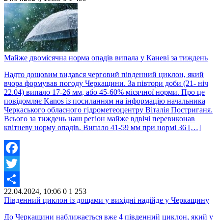
Share
Майже двомісячна норма опадів випала у Каневі за тиждень
Надто дощовим видався черговий південний циклон, який
вчора формував погоду Черкащини. За півтори доби (21- ніч
22.04) випало 17-26 мм, або 45-60% місячної норми. Про це
повідомляє Kanos із посиланням на інформацію начальника
Черкаського обласного гідрометеоцентру Віталія Постриганя.
Всього за тиждень наш регіон майже вдвічі перевиконав
квітневу норму опадів. Випало 41-59 мм при нормі 36 […]
Facebook
Twitter
22.04.2024, 10:06
0
1 253
Share
Південний циклон із дощами у вихідні надійде у Черкащину
До Черкащини наближається вже 4 південний циклон, який у