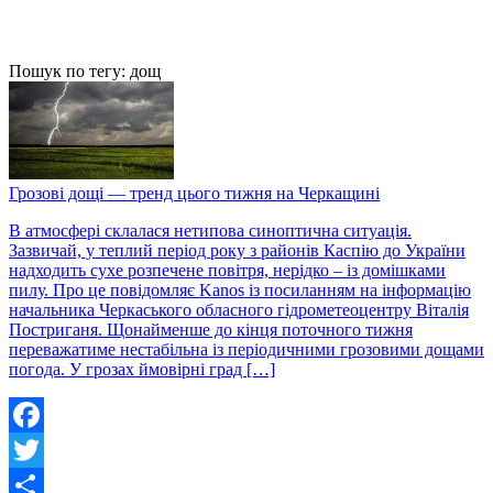
Пошук по тегу: дощ
Грозові дощі — тренд цього тижня на Черкащині
В атмосфері склалася нетипова синоптична ситуація.
Зазвичай, у теплий період року з районів Каспію до України
надходить сухе розпечене повітря, нерідко – із домішками
пилу. Про це повідомляє Kanos із посиланням на інформацію
начальника Черкаського обласного гідрометеоцентру Віталія
Постриганя. Щонайменше до кінця поточного тижня
переважатиме нестабільна із періодичними грозовими дощами
погода. У грозах ймовірні град […]
Facebook
Twitter