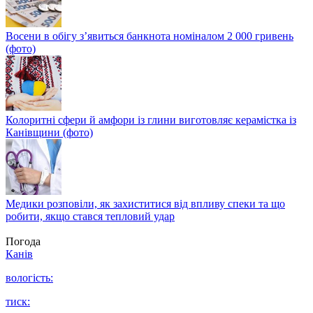
Восени в обігу з’явиться банкнота номіналом 2 000 гривень
(фото)
Колоритні сфери й амфори із глини виготовляє керамістка із
Канівщини (фото)
Медики розповіли, як захиститися від впливу спеки та що
робити, якщо стався тепловий удар
Погода
Канів
вологість:
тиск: