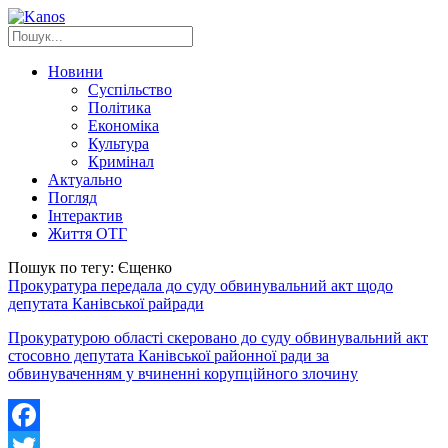
Новини
Суспільство
Політика
Економіка
Культура
Кримінал
Актуально
Погляд
Інтерактив
Життя ОТГ
Пошук по тегу: Єщенко
Прокуратура передала до суду обвинувальний акт щодо
депутата Канівської райради
Прокуратурою області скеровано до суду обвинувальний акт
стосовно депутата Канівської районної ради за
обвинуваченням у вчиненні корупційного злочину
Facebook