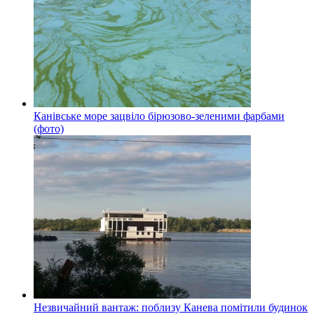
Канівське море зацвіло бірюзово-зеленими фарбами
(фото)
Незвичайний вантаж: поблизу Канева помітили будинок