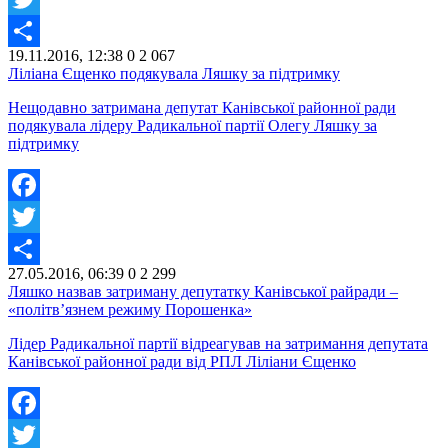
Twitter
19.11.2016, 12:38
0
2 067
Share
Ліліана Єщенко подякувала Ляшку за підтримку
Нещодавно затримана депутат Канівської районної ради
подякувала лідеру Радикальної партії Олегу Ляшку за
підтримку
Facebook
Twitter
27.05.2016, 06:39
0
2 299
Share
Ляшко назвав затриману депутатку Канівської райради –
«політв’язнем режиму Порошенка»
Лідер Радикальної партії відреагував на затримання депутата
Канівської районної ради від РПЛ Ліліани Єщенко
Facebook