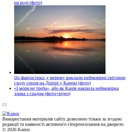
на воді (фото)
Це фантастика: у мережу виклали неймовірні світлини
сходу сонця на Дніпрі у Каневі (фото)
«І моря не треба», або як Канів накрила неймовірна
злива з градом (фото+відео)
‹
›
Використання матеріалів сайту дозволено тільки за згодою
редакції та наявності активного гіперпосилання на джерело
© 2026 Kanos