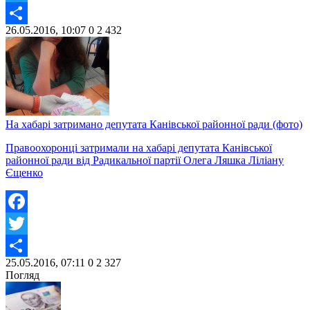
Twitter
26.05.2016, 10:07
0
2 432
Share
На хабарі затримано депутата Канівської районної ради (фото)
Правоохоронці затримали на хабарі депутата Канівської
районної ради від Радикальної партії Олега Ляшка Ліліану
Єщенко
Facebook
Twitter
25.05.2016, 07:11
0
2 327
Share
Погляд