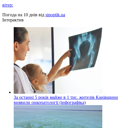
вітер:
Погода на 10 днів від
sinoptik.ua
Інтерактив
За останні 5 років майже в 1 тис. жителів Канівщини
виявили онкопатології (інфографіка)