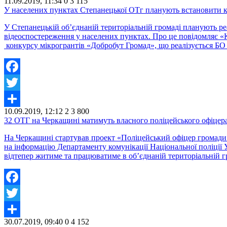
11.09.2019, 11:34
0
3 115
Share
У населених пунктах Степанецької ОТг планують встановити 
У Степанецькій об’єднаній територіальній громаді планують реа
відеоспостереження у населених пунктах. Про це повідомляє «
конкурсу мікрогрантів «Добробут Громад», що реалізується 
Facebook
Twitter
10.09.2019, 12:12
2
3 800
Share
32 ОТГ на Черкащині матимуть власного поліцейського офіцера
На Черкащині стартував проект «Поліцейський офіцер громади»
на інформацію Департаменту комунікації Національної поліції 
відтепер житиме та працюватиме в об’єднаній територіальній г
Facebook
Twitter
30.07.2019, 09:40
0
4 152
Share