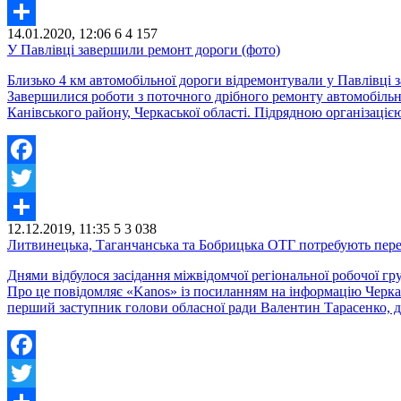
Twitter
14.01.2020, 12:06
6
4 157
Share
У Павлівці завершили ремонт дороги (фото)
Близько 4 км автомобільної дороги відремонтували у Павлівці 
Завершилися роботи з поточного дрібного ремонту автомобільно
Канівського району, Черкаської області. Підрядною організаціє
Facebook
Twitter
12.12.2019, 11:35
5
3 038
Share
Литвинецька, Таганчанська та Бобрицька ОТГ потребують пер
Днями відбулося засідання міжвідомчої регіональної робочої гр
Про це повідомляє «Kanos» із посиланням на інформацію Черкас
перший заступник голови обласної ради Валентин Тарасенко, д
Facebook