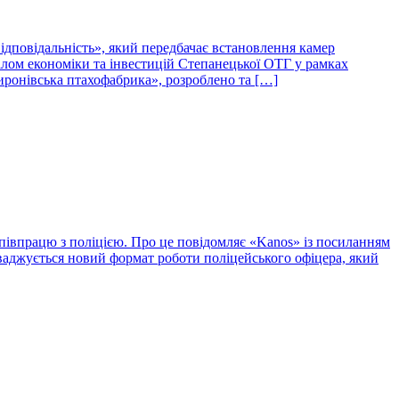
відповідальність», який передбачає встановлення камер
ілом економіки та інвестицій Степанецької ОТГ у рамках
онівська птахофабрика», розроблено та […]
івпрацю з поліцією. Про це повідомляє «Kanos» із посиланням
оваджується новий формат роботи поліцейського офіцера, який