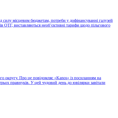
під силу місцевим бюджетам, потреби у дофінансуванні галузей
лів ОТГ, виставляються необ’єктивні тарифи щодо пільгового
го округу. Про це повідомляє «Kanos» із посиланням на
рьох правнуків. У цей чудовий день до ювілярки завітали