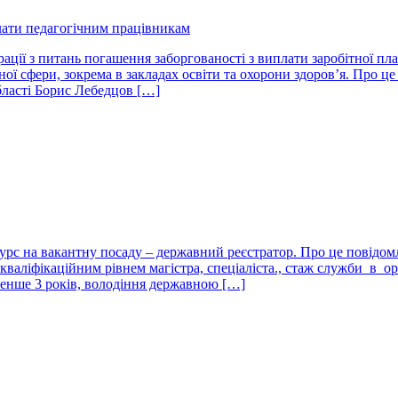
лати педагогічним працівникам
страції з питань погашення заборгованості з виплати заробітної 
ної сфери, зокрема в закладах освіти та охорони здоров’я. Про 
бласті Борис Лебедцов […]
курс на вакантну посаду – державний реєстратор. Про це повідо
-кваліфікаційним рівнем магістра, спеціаліста., стаж служби в 
менше 3 років, володіння державною […]