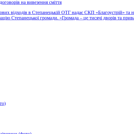
договорів на вивезення сміття
вих відходів в Степанецькій ОТГ надає СКП «Благоустрій» та ни
цію Степанецької громади. «Громада – це тисячі дворів та приват
то)
анівщини (фото)