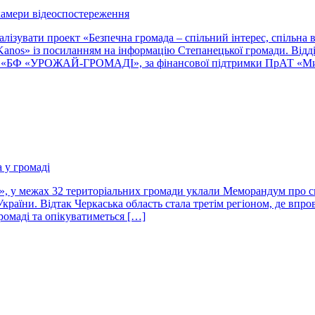
камери відеоспостереження
лізувати проект «Безпечна громада – спільний інтерес, спільна 
Kanos» із посиланням на інформацію Степанецької громади. Відд
БО «БФ «УРОЖАЙ-ГРОМАДІ», за фінансової підтримки ПрАТ «Мир
 у громаді
, у межах 32 територіальних громади уклали Меморандум про сп
України. Відтак Черкаська область стала третім регіоном, де впр
ромаді та опікуватиметься […]