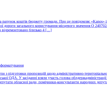
за рахунок коштів бюджету громади. Про це повідомляє «Kanos» 
ї дороги загального користування місцевого значення О 240702/-
ю відремонтовано близько 4 […]
еформатування
упи з підготовки пропозицій щодо адміністративно-територіально
ької ОДА. У засіданні взяли участь голова облдержадміністрації
епутати обласної ради, помічники-консультанти народних депут