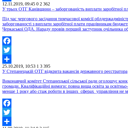
12.11.2019, 09:45
0
2 362
Share
У трьох ОТГ Канівщини – заборгованість виплати заробітної п
Під час чергового засідання тимчасової комісії облдержадміні
заборгованості з виплати заробітної плати працівникам бюджет
Черкаської ОДА. Нараду провів перший заступник очільника о
Facebook
Twitter
25.10.2019, 10:53
1
3 395
Share
У Степанецькій ОТГ відкрита вакансія державного реєстратора
Виконавчий комітет Степанецької сільської ради оголошує кон
громади. Кваліфікаційні вимоги: повна вища освіта за освітньо
менше 1 року або стаж роботи в інших сферах управління не 
Facebook
Twitter