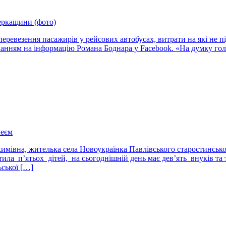
еркащини (фото)
перевезення пасажирів у рейсових автобусах, витрати на які не 
иланням на інформацію Романа Боднара у Facebook. «На думку го
леєм
имівна, жителька села Новоукраїнка Павлівського старостинсько
а п’ятьох дітей, на сьогоднішній день має дев’ять внуків та т
ської […]