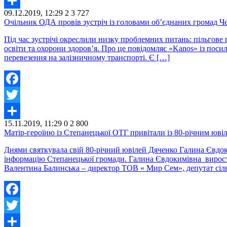
Twitter
09.12.2019, 12:29
2
3 727
Share
Очільник ОДА провів зустріч із головами об’єднаних громад Ч
Під час зустрічі окреслили низку проблемних питань: пільгове 
освіти та охорони здоров’я. Про це повідомляє «Kanos» із пос
перевезення на залізничному транспорті. Є […]
Facebook
Twitter
15.11.2019, 11:29
0
2 800
Share
Матір-героїню із Степанецької ОТГ привітали із 80-річним юві
Днями святкувала свій 80-річний ювілей Дяченко Галина Євдок
інформацію Степанецької громади. Галина Євдокимівна виростил
Валентина Балинська – директор ТОВ « Мир Сем», депутат сіль
Facebook
Twitter