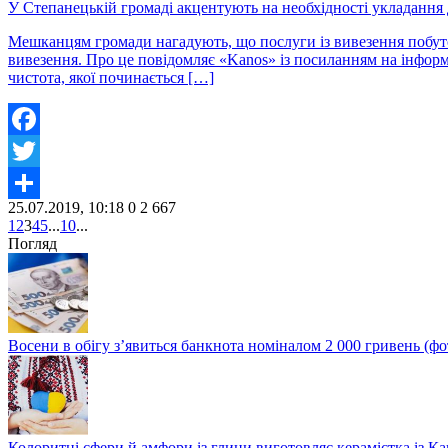
У Степанецькій громаді акцентують на необхідності укладання 
Мешканцям громади нагадують, що послуги із вивезення побуто
вивезення. Про це повідомляє «Kanos» із посиланням на інформа
чистота, якої починається […]
Facebook
Twitter
25.07.2019, 10:18
0
2 667
Share
1
2
3
4
5
...
10
...
Погляд
Восени в обігу з’явиться банкнота номіналом 2 000 гривень (фо
Колоритні сфери й амфори із глини виготовляє керамістка із К