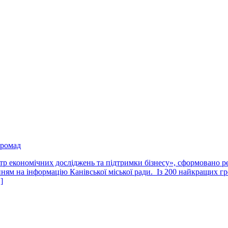
громад
тр економічних досліджень та підтримки бізнесу», сформовано ре
ням на інформацію Канівської міської ради. Із 200 найкращих гр
]