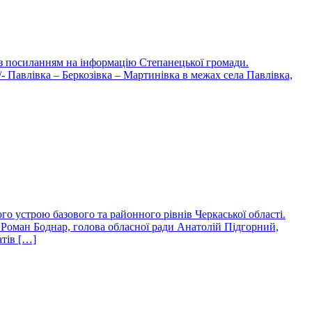
із посиланням на інформацію Степанецької громади.
 Павлівка – Беркозівка – Мартинівка в межах села Павлівка,
го устрою базового та районного рівнів Черкаської області.
 Роман Боднар, голова обласної ради Анатолій Підгорний,
атів […]