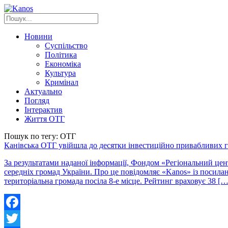
Новини
Суспільство
Політика
Економіка
Культура
Кримінал
Актуально
Погляд
Інтерактив
Життя ОТГ
Пошук по тегу: ОТГ
Канівська ОТГ увійшла до десятки інвестиційно привабливих 
За результатами наданої інформації, Фондом «Регіональний цен
середніх громад України. Про це повідомляє «Kanos» із посилан
територіальна громада посіла 8-е місце. Рейтинг враховує 38 […
Facebook