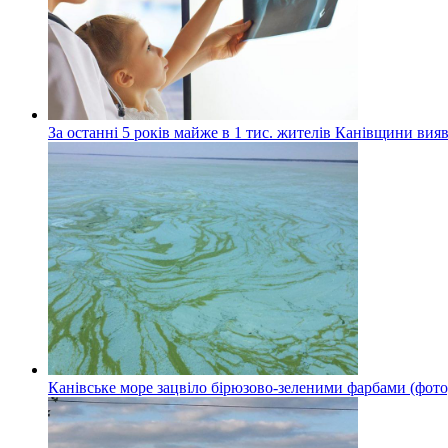
За останні 5 років майже в 1 тис. жителів Канівщини вияв
Канівське море зацвіло бірюзово-зеленими фарбами (фото