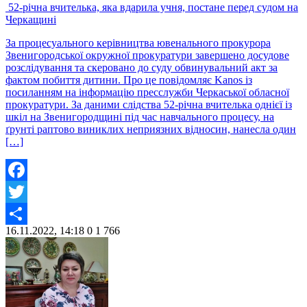
52-річна вчителька, яка вдарила учня, постане перед судом на
Черкащині
За процесуального керівництва ювенального прокурора
Звенигородської окружної прокуратури завершено досудове
розслідування та скеровано до суду обвинувальний акт за
фактом побиття дитини. Про це повідомляє Kanos із
посиланням на інформацію пресслужби Черкаської обласної
прокуратури. За даними слідства 52-річна вчителька однієї із
шкіл на Звенигородщині під час навчального процесу, на
ґрунті раптово виниклих неприязних відносин, нанесла один
[…]
Facebook
Twitter
16.11.2022, 14:18
0
1 766
Share