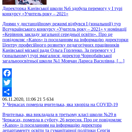
Директорка Канівської школи №6 здобула перемогу у І турі
конкурсу «Учитель року – 2021»
Днями у дистанційному режимі відбувся І (зональний) тур
Всеукраїнського конкурсу «Учитель року – 2021» у номінації
«Керівник закладу загальної середньої освіти». Про це
повідомляє «Kanos» із посиланням на інформацію директорки
Центру професійного розвитку педагогічних працівників
Канівської міської ради Ольга Горленко. За перемогу у І
(зональному) турі змагалися: директор Чорнобаївської
загальноосвітньої школи №1 Мовчан Лариса Василівна, […]
Facebook
Twitter
06.11.2020, 11:06
21
5 634
Share
У Черкасах померла вчителька, яка хворіла на COVID-19
Вчителька, яка викладала в третьому класі школи №29 в
Черкасах, померла в суботу, 26 вересня. Про це повідомляє
«Kanos» із посиланням на інформацію директора
департаменту освіти та гуманітарної політики Сергія