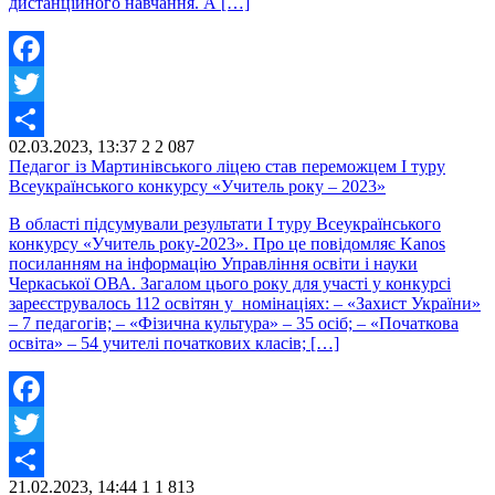
дистанційного навчання. А […]
Facebook
Twitter
02.03.2023, 13:37
2
2 087
Share
Педагог із Мартинівського ліцею став переможцем І туру
Всеукраїнського конкурсу «Учитель року – 2023»
В області підсумували результати І туру Всеукраїнського
конкурсу «Учитель року-2023». Про це повідомляє Kanos
посиланням на інформацію Управління освіти і науки
Черкаської ОВА. Загалом цього року для участі у конкурсі
зареєструвалось 112 освітян у номінаціях: – «Захист України»
– 7 педагогів; – «Фізична культура» – 35 осіб; – «Початкова
освіта» – 54 учителі початкових класів; […]
Facebook
Twitter
21.02.2023, 14:44
1
1 813
Share