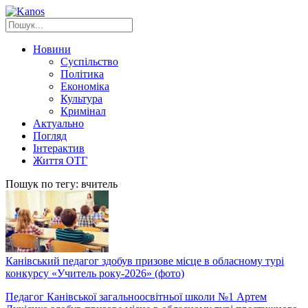
Новини
Суспільство
Політика
Економіка
Культура
Кримінал
Актуально
Погляд
Інтерактив
Життя ОТГ
Пошук по тегу: вчитель
Канівський педагог здобув призове місце в обласному турі
конкурсу «Учитель року-2026» (фото)
Педагог Канівської загальноосвітньої школи №1 Артем