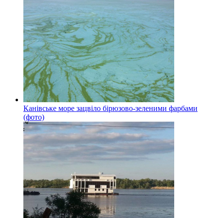
Канівське море зацвіло бірюзово-зеленими фарбами
(фото)