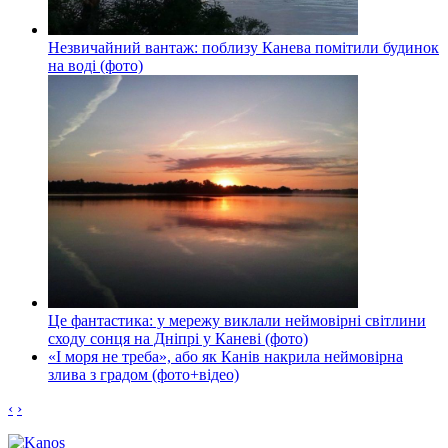
Незвичайний вантаж: поблизу Канева помітили будинок
на воді (фото)
Це фантастика: у мережу виклали неймовірні світлини
сходу сонця на Дніпрі у Каневі (фото)
«І моря не треба», або як Канів накрила неймовірна
злива з градом (фото+відео)
‹
›