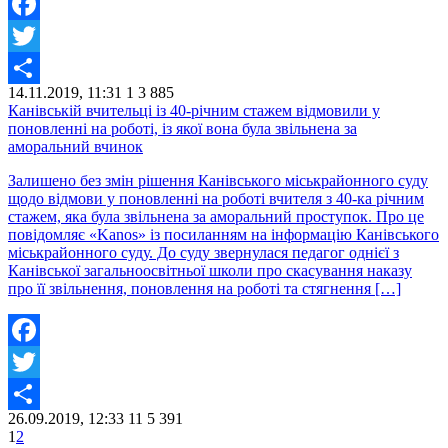
Facebook
Twitter
14.11.2019, 11:31
1
3 885
Share
Канівській вчительці із 40-річним стажем відмовили у
поновленні на роботі, із якої вона була звільнена за
аморальний вчинок
Залишено без змін рішення Канівського міськрайонного суду
щодо відмови у поновленні на роботі вчителя з 40-ка річним
стажем, яка була звільнена за аморальний проступок. Про це
повідомляє «Kanos» із посиланням на інформацію Канівського
міськрайонного суду. До суду звернулася педагог однієї з
Канівської загальноосвітньої школи про скасування наказу
про її звільнення, поновлення на роботі та стягнення […]
Facebook
Twitter
26.09.2019, 12:33
11
5 391
Share
1
2