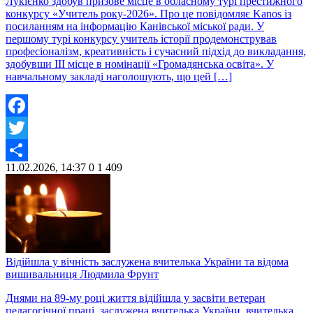
Лукієнко здобув призове місце в обласному турі престижного
конкурсу «Учитель року-2026». Про це повідомляє Kanos із
посиланням на інформацію Канівської міської ради. У
першому турі конкурсу учитель історії продемонстрував
професіоналізм, креативність і сучасний підхід до викладання,
здобувши III місце в номінації «Громадянська освіта». У
навчальному закладі наголошують, що цей […]
Facebook
Twitter
11.02.2026, 14:37
0
1 409
Share
Відійшла у вічність заслужена вчителька України та відома
вишивальниця Людмила Фрунт
Днями на 89-му році життя відійшла у засвіти ветеран
педагогічної праці, заслужена вчителька України, вчителька