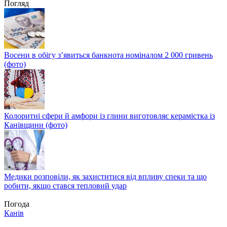
Погляд
Восени в обігу з’явиться банкнота номіналом 2 000 гривень
(фото)
Колоритні сфери й амфори із глини виготовляє керамістка із
Канівщини (фото)
Медики розповіли, як захиститися від впливу спеки та що
робити, якщо стався тепловий удар
Погода
Канів