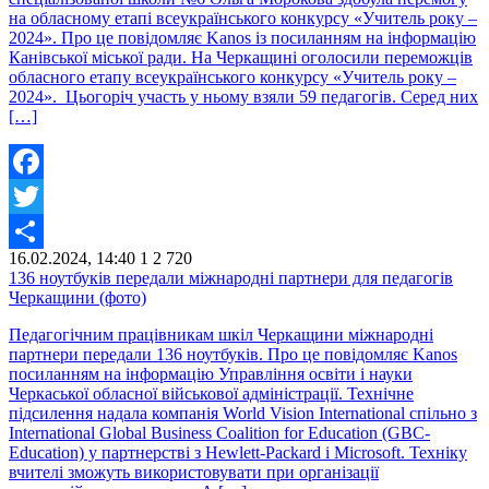
на обласному етапі всеукраїнського конкурсу «Учитель року –
2024». Про це повідомляє Kanos із посиланням на інформацію
Канівської міської ради. На Черкащині оголосили переможців
обласного етапу всеукраїнського конкурсу «Учитель року –
2024». Цьогоріч участь у ньому взяли 59 педагогів. Серед них
[…]
Facebook
Twitter
16.02.2024, 14:40
1
2 720
Share
136 ноутбуків передали міжнародні партнери для педагогів
Черкащини (фото)
Педагогічним працівникам шкіл Черкащини міжнародні
партнери передали 136 ноутбуків. Про це повідомляє Kanos
посиланням на інформацію Управління освіти і науки
Черкаської обласної військової адміністрації. Технічне
підсилення надала компанія World Vision International спільно з
International Global Business Coalition for Education (GBC-
Education) у партнерстві з Hewlett-Packard і Microsoft. Техніку
вчителі зможуть використовувати при організації