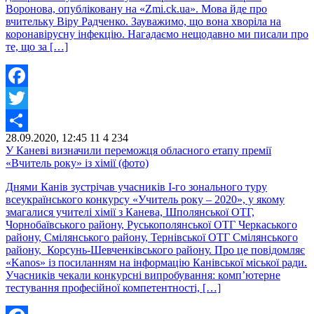
Воронова, опубліковану на «Zmi.ck.ua». Мова йде про
вчительку Віру Радченко. Зауважимо, що вона хворіла на
коронавірусну інфекцію. Нагадаємо нещодавно ми писали про
те, що за […]
Facebook
Twitter
28.09.2020, 12:45
11
4 234
Share
У Каневі визначили переможця обласного етапу премії
«Вчитель року» із хімії (фото)
Днями Канів зустрічав учасників І-го зонального туру
всеукраїнського конкурсу «Учитель року – 2020», у якому
змагалися учителі хімії з Канева, Шполянської ОТГ,
Чорнобаївського району, Руськополянської ОТГ Черкаського
району, Смілянського району, Тернівської ОТГ Смілянського
району, Корсунь-Шевченківського району. Про це повідомляє
«Kanos» із посиланням на інформацію Канівської міської ради.
Учасників чекали конкурсні випробування: комп’ютерне
тестування професійної компетентності, […]