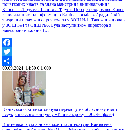
початкових класів та знана майстриня-вишивальниця
Канева – Людмила Іванівна Фрунт. Про це повідомляє Kanos
із посиланням на інформацію Канівської міської ради. Свій
трудовий шлях жінка розпочала у ЗОШ №1. Також працювала
у ЗОШ №4 та СпШ №6. Була заступником директора з
навчально-виховної […]
Facebook
Twitter
09.09.2024, 14:50
0
1 600
Share
Канівська освітянка здобула перемогу на обласному етапі
всеукраїнського конкурсу «Учитель року – 2024» (фото)
Вчителька із української мови та літератури Канівської
спеціалізованої школи №6 Ольга Морокова здобула перемогу