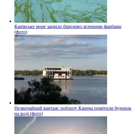
Канівське море зацвіло бірюзово-зеленими фарбами
(фото)
Незвичайний вантаж: поблизу Канева помітили будинок
на воді (фото)