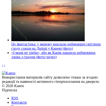
Це фантастика: у мережу виклали неймовірні світлини
сходу сонця на Дніпрі у Каневі (фото)
«І моря не треба», або як Канів накрила неймовірна
злива з градом (фото+відео)
‹
›
Використання матеріалів сайту дозволено тільки за згодою
редакції та наявності активного гіперпосилання на джерело
© 2026 Kanos
Підписка
RSS
Контакти