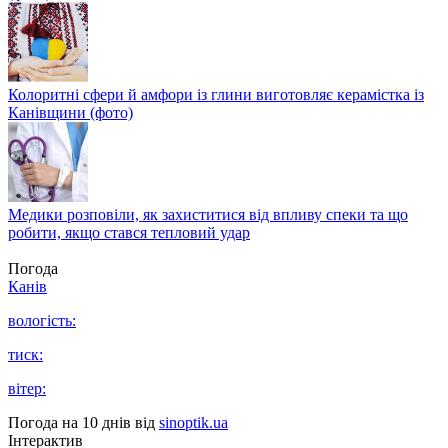
Колоритні сфери й амфори із глини виготовляє керамістка із
Канівщини (фото)
Медики розповіли, як захиститися від впливу спеки та що
робити, якщо стався тепловий удар
Погода
Канів
вологість:
тиск:
вітер:
Погода на 10 днів від
sinoptik.ua
Інтерактив