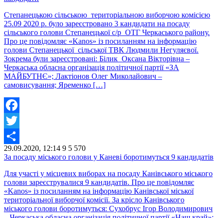
Степанецькою сільською територіальною виборчою комісією
25.09 2020 р. було зареєстровано 3 кандидати на посаду
сільського голови Степанецької с/р ОТГ Черкаського району.
Про це повідомляє «Kanos» із посиланням на інформацію
голови Степанецької сільської ТВК Людмили Негуляєвої.
Зокрема були зареєстровані: Білик Оксана Вікторівна –
Черкаська обласна організація політичної партії «ЗА
МАЙБУТНЄ»; Лактіонов Олег Миколайович –
самовисування; Яременко […]
Facebook
Twitter
29.09.2020, 12:14
9
5 570
Share
За посаду міського голови у Каневі боротимуться 9 кандидатів
Для участі у місцевих виборах на посаду Канівського міського
голови зареєструвалися 9 кандидатів. Про це повідомляє
«Kanos» із посиланням на інформацію Канівської міської
територіальної виборчої комісії. За крісло Канівського
міського голови боротимуться: Сухобрус Ігор Володимирович
– Черкаська обласна організація політичної партії «Наш край»;