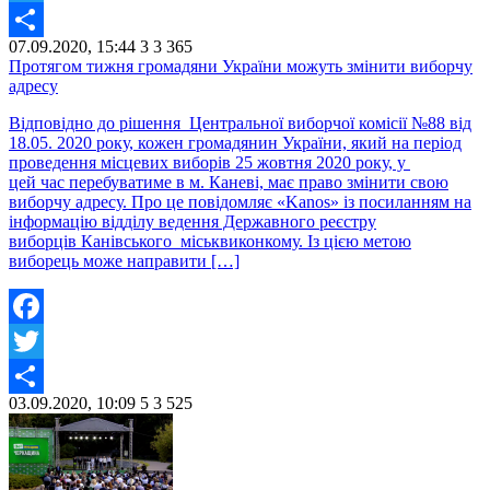
Twitter
07.09.2020, 15:44
3
3 365
Share
Протягом тижня громадяни України можуть змінити виборчу
адресу
Відповідно до рішення Центральної виборчої комісії №88 від
18.05. 2020 року, кожен громадянин України, який на період
проведення місцевих виборів 25 жовтня 2020 року, у
цей час перебуватиме в м. Каневі, має право змінити свою
виборчу адресу. Про це повідомляє «Kanos» із посиланням на
інформацію відділу ведення Державного реєстру
виборців Канівського міськвиконкому. Із цією метою
виборець може направити […]
Facebook
Twitter
03.09.2020, 10:09
5
3 525
Share