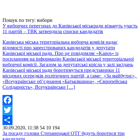
Пошук по тегу: вибори
У виборчих перегонах до Канівської міськради візьмуть участь
11 партій – ТВК затвердила списки кандидатів
Канівська міська територіальна виборча комісія надає
відомості про зареєстрованих кандидатів у депутати
Канівської міської ради. Про це повідомляє «Kanos» із
посиланням на інформацію Канівської міської територіальної
виборчої комісії. Загалом за депутатські крісла у залі засідань
Канівської міської ради боротимуться представники 11
місцевих осередків політичних партій, а саме: «За майбутнє»,
«Всеукраїнське об’єднання «Батьківщина», «Європейська
Солідарність», Всеукраїнське […]
Facebook
Twitter
30.09.2020, 11:38
54
10 194
Share
За посаду голови Степанецької ОТГ будуть боротися три
кандидати