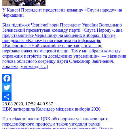
У Каневі Президент представив команду «Слуги народу» на
Черкащині
Біля підніжжя Чернечої гори Президент України Володимир
Зеленський презентував команду партії «Слуга Народу», яка
представлятиме Черкащину на місцевих виборах. Про це
повідомляє «Kanos» із посиланням на інформацію
«Вичерпно». «Найважливіше наше завдання — це
перезавантаження місцевої влади. Тому ми зібрали команду
справжніх патріотів та досвідчених управлінців», — відзначив
голова обласного осередку партії Олександр Завітневич.
Зокрема, у команді […]
Facebook
Twitter
28.08.2020, 17:52
44
9 937
Share
ЦВК затвердила Календар місцевих виборів 2020
На засіданні члени ЦВК обговорили усі ключові дати
передвиборчого процесу, а також узгодили рамки