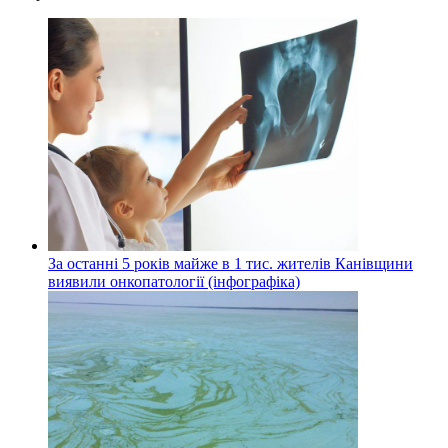
За останні 5 років майже в 1 тис. жителів Канівщини
виявили онкопатології (інфографіка)