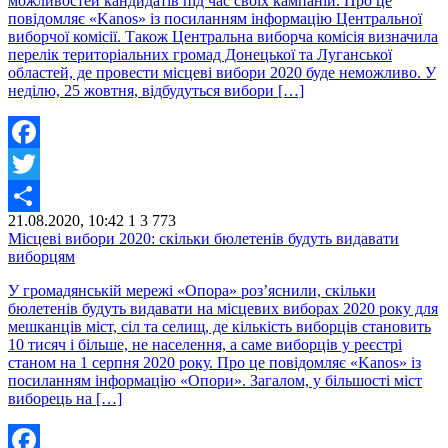
можливостей кандидатів під час своїх кампаній. Про це
повідомляє «Kanos» із посиланням інформацію Центральної
виборчої комісії. Також Центральна виборча комісія визначила
перелік територіальних громад Донецької та Луганської
областей, де провести місцеві вибори 2020 буде неможливо. У
неділю, 25 жовтня, відбудуться вибори […]
Facebook
Twitter
21.08.2020, 10:42
1
3 773
Share
Місцеві вибори 2020: скільки бюлетенів будуть видавати
виборцям
У громадянській мережі «Опора» роз’яснили, скільки
бюлетенів будуть видавати на місцевих виборах 2020 року для
мешканців міст, сіл та селищ, де кількість виборців становить
10 тисяч і більше, не населення, а саме виборців у реєстрі
станом на 1 серпня 2020 року. Про це повідомляє «Kanos» із
посиланням інформацію «Опори». Загалом, у більшості міст
виборець на […]