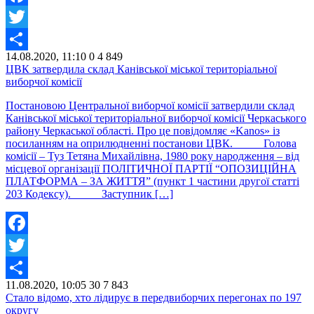
Facebook
Twitter
14.08.2020, 11:10
0
4 849
Share
ЦВК затвердила склад Канівської міської територіальної
виборчої комісії
Постановою Центральної виборчої комісії затвердили склад
Канівської міської територіальної виборчої комісії Черкаського
району Черкаської області. Про це повідомляє «Kanos» із
посиланням на оприлюдненні постанови ЦВК. Голова
комісії – Туз Тетяна Михайлівна, 1980 року народження – від
місцевої організації ПОЛІТИЧНОЇ ПАРТІЇ “ОПОЗИЦІЙНА
ПЛАТФОРМА – ЗА ЖИТТЯ” (пункт 1 частини другої статті
203 Кодексу). Заступник […]
Facebook
Twitter
11.08.2020, 10:05
30
7 843
Share
Стало відомо, хто лідирує в передвиборчих перегонах по 197
округу