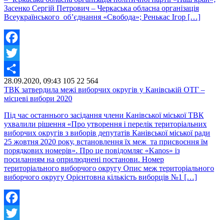
Засенко Сергій Петрович – Черкаська обласна організація
Всеукраїнського об’єднання «Свобода»; Ренькас Ігор […]
Facebook
Twitter
28.09.2020, 09:43
105
22 564
Share
ТВК затвердила межі виборчих округів у Канівській ОТГ –
місцеві вибори 2020
Під час останнього засідання члени Канівської міської ТВК
ухвалили рішення «Про утворення і перелік територіальних
виборчих округів з виборів депутатів Канівської міської ради
25 жовтня 2020 року, встановлення їх меж та присвоєння їм
порядкових номерів». Про це повідомляє «Kanos» із
посиланням на оприлюднені постанови. Номер
територіального виборчого округу Опис меж територіального
виборчого округу Орієнтовна кількість виборців №1 […]
Facebook