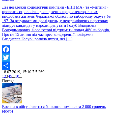
Дві незалежні соціологічні компанії «ЕНІГМА» та «Рейтинг»
провели соціологічні дослідження щодо електоральних
вподобань жителів Черкаської області по виборчому округу №
197. За результатами досліджень, у передвиборчих перегонах
лідирує кандидат у народні депутати Голуб Владислав
Володимирович, його готові підтримати понад 40% виборців.
Про це 15 липня під час прес-конференції повідомив
Владислав Голуб і розвіяв чутки, які […]
Facebook
Twitter
18.07.2019, 15:10
7
5 269
Share
1
2
3
4
5
...
10
...
Погляд
Восени в обігу з’явиться банкнота номіналом 2 000 гривень
(фото)